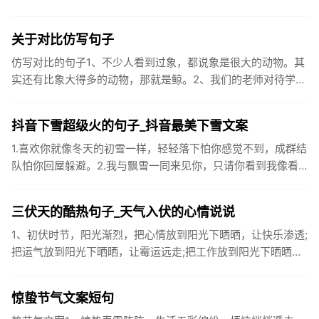
企业卫生间等。生活污水所含的污染物主要是有机物（如蛋白
质、碳水化...
关于对比仿写句子
仿写对比的句子1、不少人看到过象，都说象是很大的动物。其
实还有比象大得多的动物，那就是鲸。2、我们的老师对待学生
很温柔，对待学生的学习却很严厉。3、松鼠的叫声很响亮，比
黄鼠狼的...
抖音下雪超级火的句子_抖音最美下雪文案
1.喜欢你就像冬天的初雪一样，轻轻落下怕你感觉不到，成群结
队怕你回屋躲避。2.我与飘雪一同来见你，只请你看到我像看
到雪一样惊喜3.坐标武汉！今天也下了好大的雪！4.下雪的时
候你...
三伏天的酷热句子_天气入伏的心情说说
1、初伏时节，阳光渐烈，把心情放到阳光下晒晒，让快乐渗透;
把运气放到阳光下晒晒，让霉运远走;把工作放到阳光下晒晒，
让成功保留。2、现在的天气，自来水可以直接泡方便麵！3、
伏之后...
惊蛰节气文案短句