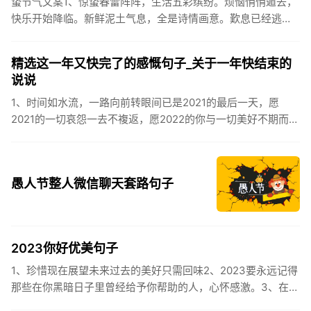
蛰节气文案1、惊蛰春雷阵阵，生活五彩缤纷。烦恼悄悄遁去，
快乐开始降临。新鲜泥土气息，全是诗情画意。歎息已经逃
逸，安康不离不弃。惊蛰必有惊喜，好运天天爱你!2、惊蛰
到，阳光绕，晒...
精选这一年又快完了的感慨句子_关于一年快结束的
说说
1、时间如水流，一路向前转眼间已是2021的最后一天，愿
2021的一切哀怨一去不複返，愿2022的你与一切美好不期而
遇。2、认认真真过好2021年仅有的这几天，然后调整好心态
迎...
愚人节整人微信聊天套路句子
2023你好优美句子
1、珍惜现在展望未来过去的美好只需回味2、2023要永远记得
那些在你黑暗日子里曾经给予你帮助的人，心怀感激。3、在苦
也要坚持，在累也要拼搏。再见了，2023年!你好，2023年...