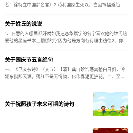
者：徐特立中国梦名言）2.苟利国家生死以，岂因祸福避趋
之。（作者：林则徐）3.不忘初心跟党走，走进祖国的壮美山
河。4.和...
关于姓氏的说说
1、在意的人哪里都好就如我迷恋华晨宇的名字喜欢他的姓氏热
爱他的星座书本上糟糕的字因为他是方向冇有理由彷徨2、你的
姓氏，是我最熟悉的字。3、看到你名字姓氏甚至其中一个字我
都会突然...
关于国庆节五言绝句
一、《己亥杂诗》（其五）【清】龚自珍浩荡离愁白日斜，吟
鞭东指即天涯。落红不是无情物，化作春泥更护花。二、至今
思项羽，不肯过江东。三、《州桥》【宋】范成大州桥南北是
天街，父老年年...
关于祝愿孩子未来可期的诗句