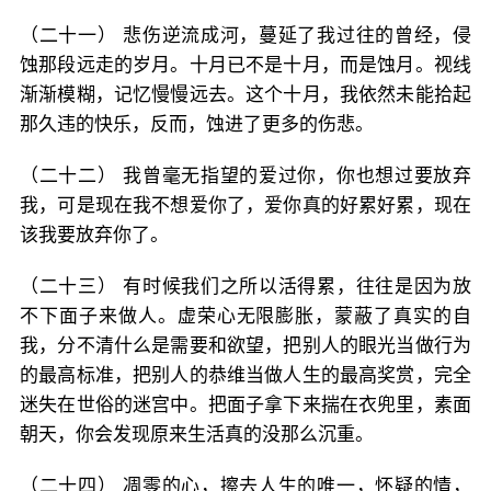
（二十一） 悲伤逆流成河，蔓延了我过往的曾经，侵
蚀那段远走的岁月。十月已不是十月，而是蚀月。视线
渐渐模糊，记忆慢慢远去。这个十月，我依然未能拾起
那久违的快乐，反而，蚀进了更多的伤悲。
（二十二） 我曾毫无指望的爱过你，你也想过要放弃
我，可是现在我不想爱你了，爱你真的好累好累，现在
该我要放弃你了。
（二十三） 有时候我们之所以活得累，往往是因为放
不下面子来做人。虚荣心无限膨胀，蒙蔽了真实的自
我，分不清什么是需要和欲望，把别人的眼光当做行为
的最高标准，把别人的恭维当做人生的最高奖赏，完全
迷失在世俗的迷宫中。把面子拿下来揣在衣兜里，素面
朝天，你会发现原来生活真的没那么沉重。
（二十四） 凋零的心，擦去人生的唯一，怀疑的情，