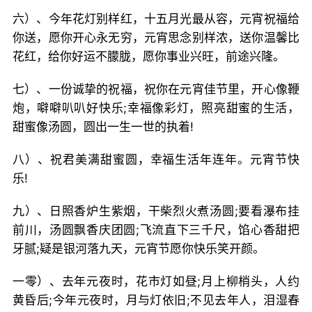
六）、今年花灯别样红，十五月光最从容，元宵祝福给
你送，愿你开心永无穷，元宵思念别样浓，送你温馨比
花红，给你好运不朦胧，愿你事业兴旺，前途兴隆。
七）、一份诚挚的祝福，祝你在元宵佳节里，开心像鞭
炮，噼噼叭叭好快乐;幸福像彩灯，照亮甜蜜的生活，
甜蜜像汤圆，圆出一生一世的执着!
八）、祝君美满甜蜜圆，幸福生活年连年。元宵节快
乐!
九）、日照香炉生紫烟，干柴烈火煮汤圆;要看瀑布挂
前川，汤圆飘香庆团圆;飞流直下三千尺，馅心香甜把
牙腻;疑是银河落九天，元宵节愿你快乐笑开颜。
一零）、去年元夜时，花市灯如昼;月上柳梢头，人约
黄昏后;今年元夜时，月与灯依旧;不见去年人，泪湿春