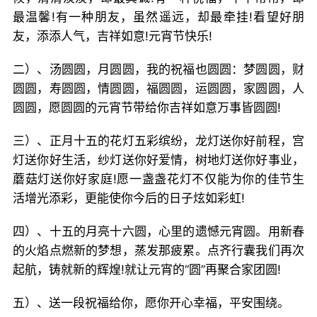
最温馨!有一种朋友，虽然遥远，却最牵挂!看望好朋
友，添添人气，吉祥如意!元宵节快乐!
二）、汤圆圆，月圆圆，我的祝福也圆圆：梦圆圆，财
圆圆，寿圆圆，情圆圆，福圆圆，运圆圆，家圆圆，人
圆圆，愿圆圆的元宵节带给你吉祥如意万事皆圆圆!
三）、正月十五的花灯五彩缤纷，龙灯送你好前程，宫
灯送你好生活，纱灯送你好爱情，树地灯送你好事业，
蘑菇灯送你好家庭!愿一盏盏花灯不仅能为你的佳节生
活增光添彩，更能使你今后的日子炫如彩虹!
四）、十五的月亮十六圆，心里的遗憾元宵圆。用新春
的火焰点燃新的梦想，蒸发那疲累。点齐行囊我们再次
起航，铸就新的辉煌!就让元宵的“圆”再聚合家团圆!
五）、送一段祝福给你，愿你开心幸福，平安围绕。