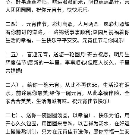
心，好事连连降临，财运滚滚而来，职位连连高升，亲
人团团圆圆，祝你元宵节，快快乐乐。
二四）、元宵佳节，彩灯高照，人月两圆。愿彩灯照耀
着你前进的道路，一路锦绣事事顺利;愿圆月祝福着你
生活的幸福，一生快乐平平安安。元宵佳节与你同乐!
二五）、喜迎元宵，送您一轮圆月!寄去祝愿，明月生
辉度佳节!愿新的一年里，事事顺心!但愿人长久，千里
共婵娟!
二六）、给你一碗元宵，从此不再伤悲，生活没有泪
水，前途属你最美;给你一碗元宵，从此幸福伴随，全
家合合美美，生活有滋有味。祝元宵佳节快乐!
二七）、送你一碗圆圆汤圆，以幸福）、快乐为馅，用
开心久久包围，用团圆来熏陶，以吉祥为汤水，在好运
上慢慢熬制制，只为在元宵佳节送你，愿你幸福一生安