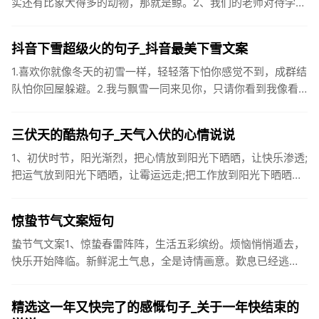
实还有比象大得多的动物，那就是鲸。2、我们的老师对待学生
很温柔，对待学生的学习却很严厉。3、松鼠的叫声很响亮，比
黄鼠狼的...
抖音下雪超级火的句子_抖音最美下雪文案
1.喜欢你就像冬天的初雪一样，轻轻落下怕你感觉不到，成群结
队怕你回屋躲避。2.我与飘雪一同来见你，只请你看到我像看
到雪一样惊喜3.坐标武汉！今天也下了好大的雪！4.下雪的时
候你...
三伏天的酷热句子_天气入伏的心情说说
1、初伏时节，阳光渐烈，把心情放到阳光下晒晒，让快乐渗透;
把运气放到阳光下晒晒，让霉运远走;把工作放到阳光下晒晒，
让成功保留。2、现在的天气，自来水可以直接泡方便麵！3、
伏之后...
惊蛰节气文案短句
蛰节气文案1、惊蛰春雷阵阵，生活五彩缤纷。烦恼悄悄遁去，
快乐开始降临。新鲜泥土气息，全是诗情画意。歎息已经逃
逸，安康不离不弃。惊蛰必有惊喜，好运天天爱你!2、惊蛰
到，阳光绕，晒...
精选这一年又快完了的感慨句子_关于一年快结束的