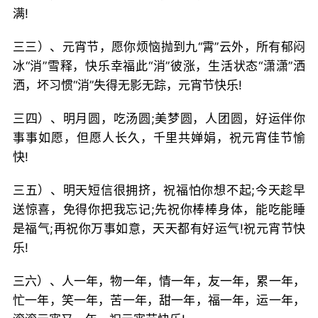
满!
三三）、元宵节，愿你烦恼抛到九“霄”云外，所有郁闷
冰“消”雪释，快乐幸福此“消”彼涨，生活状态“潇潇”洒
洒，坏习惯“消”失得无影无踪，元宵节快乐!
三四）、明月圆，吃汤圆;美梦圆，人团圆，好运伴你
事事如愿，但愿人长久，千里共婵娟，祝元宵佳节愉
快!
三五）、明天短信很拥挤，祝福怕你想不起;今天趁早
送惊喜，免得你把我忘记;先祝你棒棒身体，能吃能睡
是福气;再祝你万事如意，天天都有好运气!祝元宵节快
乐!
三六）、人一年，物一年，情一年，友一年，累一年，
忙一年，笑一年，苦一年，甜一年，福一年，运一年，