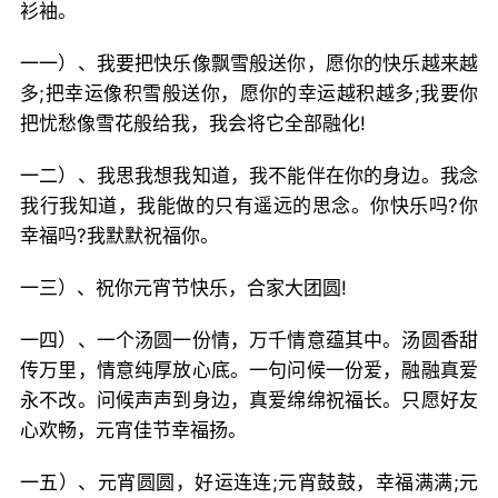
衫袖。
一一）、我要把快乐像飘雪般送你，愿你的快乐越来越
多;把幸运像积雪般送你，愿你的幸运越积越多;我要你
把忧愁像雪花般给我，我会将它全部融化!
一二）、我思我想我知道，我不能伴在你的身边。我念
我行我知道，我能做的只有遥远的思念。你快乐吗?你
幸福吗?我默默祝福你。
一三）、祝你元宵节快乐，合家大团圆!
一四）、一个汤圆一份情，万千情意蕴其中。汤圆香甜
传万里，情意纯厚放心底。一句问候一份爱，融融真爱
永不改。问候声声到身边，真爱绵绵祝福长。只愿好友
心欢畅，元宵佳节幸福扬。
一五）、元宵圆圆，好运连连;元宵鼓鼓，幸福满满;元