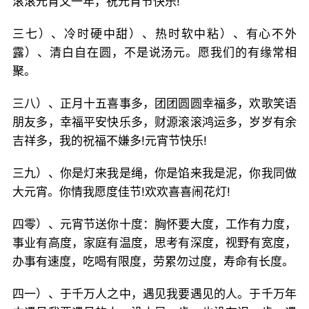
滚滚元宵又一年，祝元宵节快乐!
三七）、冷时硬中甜）、热时软中粘）、有心不外
露）、清白自在圆，不是说汤元。愿我们的有缘常相
聚。
三八）、正月十五喜事多，团团圆圆幸福多，欢歌笑语
朋友多，幸福平安快乐多，财源滚滚鸿运多，岁岁有余
吉祥多，我的祝福不嫌多!元宵节快乐!
三九）、你是灯来我是绳，你是馅来我是泥，你我同做
大元宵。你情我愿度佳节!欢欢喜喜闹花灯!
四零）、元宵节送你十度：胸怀要大度，工作有力度，
事业有高度，家庭有温度，思考有深度，视野有宽度，
办事有速度，吃喝有限度，劳累勿过度，寿命有长度。
四一）、于千万人之中，遇见我要遇见的人。于千万年