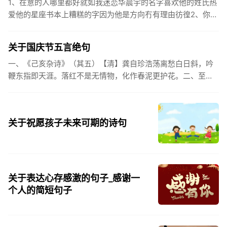
1、在意的人哪里都好就如我迷恋华晨宇的名字喜欢他的姓氏热
爱他的星座书本上糟糕的字因为他是方向冇有理由彷徨2、你的
姓氏，是我最熟悉的字。3、看到你名字姓氏甚至其中一个字我
都会突然...
关于国庆节五言绝句
一、《己亥杂诗》（其五）【清】龚自珍浩荡离愁白日斜，吟
鞭东指即天涯。落红不是无情物，化作春泥更护花。二、至今
思项羽，不肯过江东。三、《州桥》【宋】范成大州桥南北是
天街，父老年年...
关于祝愿孩子未来可期的诗句
关于表达心存感激的句子_感谢一
个人的简短句子