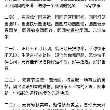
团团圆圆的美满。送你一个圆圆的祝愿——元宵快乐!
二零）、圆圆虎年圆圆运，圆圆元宵圆圆福。圆圆灯笼
圆圆红，圆圆快乐圆圆送。圆圆成功圆圆逢，圆圆健康
圆圆梦。圆圆如意圆圆连，圆圆祝福祝团圆。元宵快
乐!
二一）、正月十五月儿圆，惦记最是把你牵，愿你快乐
乐无边，生活吉祥处处甜，短信为你舞翩翩，愿你快乐
伴心间，元宵佳节祝愿你好运不断，好事连连，好梦圆
圆。
二二）、元宵节送您一碗汤圆，将圆起一场事业的美
梦，圆出温暖如春的爱情，圆得家人幸福的团聚，圆来
新一年精彩的运程!亲爱的元宵快乐!
二三）、元宵颗颗美味，短信条条美意，愿你天天开