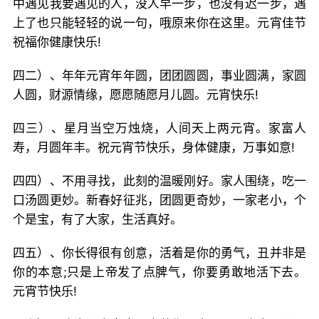
中遇见我要遇见的人，没人早一步，也没有迟一步，遇
上了也只能轻轻的说一句，哦原来你在这里。元宵佳节
祝福你健康快乐!
四二）、年年元宵年年圆，团团圆圆，事业圆满，家圆
人圆，财源情缘，愿愿随愿月儿圆。元宵快乐!
四三）、星月当空万烛烧，人间天上两元宵。家富人
寿，月圆年丰。祝元宵节快乐，身体健康，万事如意!
四四）、不用寻找，此刻的温暖刚好。家人围绕，吃一
口汤圆更妙。新春好征兆，团圆更奇妙，一家老小，个
个是宝，有了大家，生活真好。
四五）、你长得很有创意，活着是你的勇气，丑并非是
你的本意;只是上帝发了点脾气，你要勇敢地活下去。
元宵节快乐!