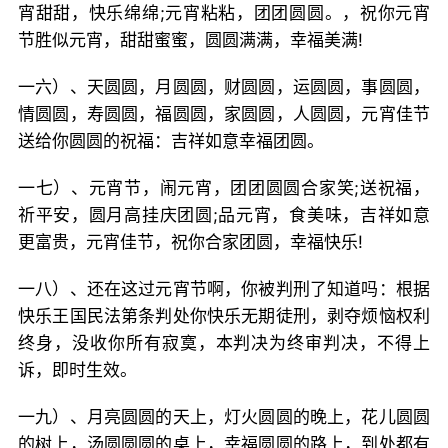
宵甜甜，快乐绵绵;元宵粘粘，团团圆圆。，祝你元宵
节胜似元宵，甜甜蜜蜜，圆圆满满，幸福美满!
一六）、天圆圆，月圆圆，财圆圆，运圆圆，事圆圆，
情圆圆，寿圆圆，福圆圆，家圆圆，人圆圆，元宵佳节
送给你圆圆的祝福：吉祥如意幸福团圆。
一七）、元宵节，闹元宵，团团圆圆合家笑;送祝福，
祈平安，圆月高挂庆团圆;品元宵，食美味，吉祥如意
更富贵，元宵佳节，祝你合家团圆，幸福快乐!
一八）、还在这过元宵节啊，你被判刑了知道吗：根据
快乐王国民法第条判处你快乐无期徒刑，剥夺烦恼权利
终身，没收你所有寂寞，本判决为终审判决，不得上
诉，即时生效。
一九）、月亮圆圆的天上，灯火圆圆的晚上，花儿圆圆
的树上，汤圆圆圆的桌上，幸福圆圆的路上，到处都有