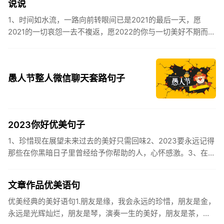
说说
1、时间如水流，一路向前转眼间已是2021的最后一天，愿
2021的一切哀怨一去不複返，愿2022的你与一切美好不期而
遇。2、认认真真过好2021年仅有的这几天，然后调整好心态
迎...
愚人节整人微信聊天套路句子
2023你好优美句子
1、珍惜现在展望未来过去的美好只需回味2、2023要永远记得
那些在你黑暗日子里曾经给予你帮助的人，心怀感激。3、在苦
也要坚持，在累也要拼搏。再见了，2023年!你好，2023年...
文章作品优美语句
优美经典的美好语句1.朋友是缘，我会永远的珍惜，朋友是金，
永远是光辉灿烂，朋友是琴，演奏一生的美好，朋友是茶，品