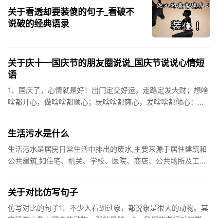
关于看透却要装傻的句子_看破不
说破的经典语录
关于庆十一国庆节的朋友圈说说_国庆节说说心情短
语
1、国庆了，心情就是好！出门定交好运，走路定发大财；想啥
啥都开心，做啥啥都顺心；玩啥啥都爽心，发啥啥都倾心：祝
你国庆开怀，乐的合不拢嘴哦！2、张灯结彩喜气浓，欢天喜地
笑开颜;华...
生活污水是什么
生活污水是居民日常生活中排出的废水,主要来源于居住建筑和
公共建筑,如住宅、机关、学校、医院、商店、公共场所及工业
企业卫生间等。生活污水所含的污染物主要是有机物（如蛋白
质、碳水化...
关于对比仿写句子
仿写对比的句子1、不少人看到过象，都说象是很大的动物。其