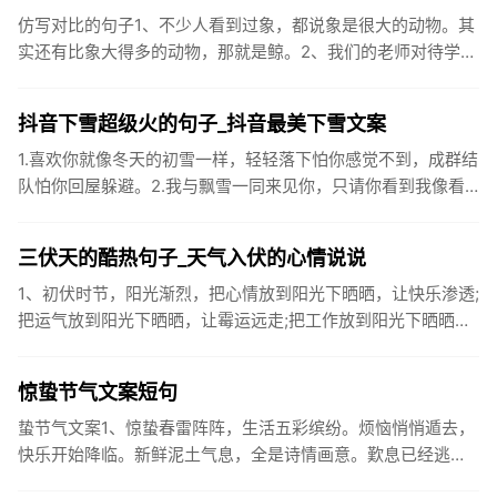
仿写对比的句子1、不少人看到过象，都说象是很大的动物。其
实还有比象大得多的动物，那就是鲸。2、我们的老师对待学生
很温柔，对待学生的学习却很严厉。3、松鼠的叫声很响亮，比
黄鼠狼的...
抖音下雪超级火的句子_抖音最美下雪文案
1.喜欢你就像冬天的初雪一样，轻轻落下怕你感觉不到，成群结
队怕你回屋躲避。2.我与飘雪一同来见你，只请你看到我像看
到雪一样惊喜3.坐标武汉！今天也下了好大的雪！4.下雪的时
候你...
三伏天的酷热句子_天气入伏的心情说说
1、初伏时节，阳光渐烈，把心情放到阳光下晒晒，让快乐渗透;
把运气放到阳光下晒晒，让霉运远走;把工作放到阳光下晒晒，
让成功保留。2、现在的天气，自来水可以直接泡方便麵！3、
伏之后...
惊蛰节气文案短句
蛰节气文案1、惊蛰春雷阵阵，生活五彩缤纷。烦恼悄悄遁去，
快乐开始降临。新鲜泥土气息，全是诗情画意。歎息已经逃
逸，安康不离不弃。惊蛰必有惊喜，好运天天爱你!2、惊蛰