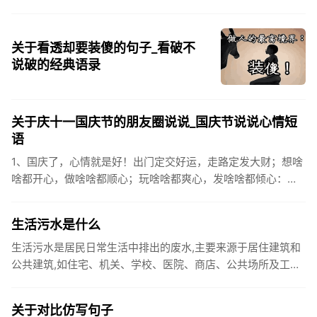
关于看透却要装傻的句子_看破不
说破的经典语录
关于庆十一国庆节的朋友圈说说_国庆节说说心情短
语
1、国庆了，心情就是好！出门定交好运，走路定发大财；想啥
啥都开心，做啥啥都顺心；玩啥啥都爽心，发啥啥都倾心：祝
你国庆开怀，乐的合不拢嘴哦！2、张灯结彩喜气浓，欢天喜地
笑开颜;华...
生活污水是什么
生活污水是居民日常生活中排出的废水,主要来源于居住建筑和
公共建筑,如住宅、机关、学校、医院、商店、公共场所及工业
企业卫生间等。生活污水所含的污染物主要是有机物（如蛋白
质、碳水化...
关于对比仿写句子