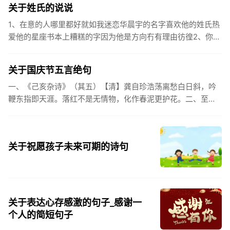
关于姓氏的说说
1、在意的人哪里都好就如我迷恋华晨宇的名字喜欢他的姓氏热
爱他的星座书本上糟糕的字因为他是方向冇有理由彷徨2、你的
姓氏，是我最熟悉的字。3、看到你名字姓氏甚至其中一个字我
都会突然...
关于国庆节五言绝句
一、《己亥杂诗》（其五）【清】龚自珍浩荡离愁白日斜，吟
鞭东指即天涯。落红不是无情物，化作春泥更护花。二、至今
思项羽，不肯过江东。三、《州桥》【宋】范成大州桥南北是
天街，父老年年...
关于祝愿孩子未来可期的诗句
关于表达心存感激的句子_感谢一
个人的简短句子