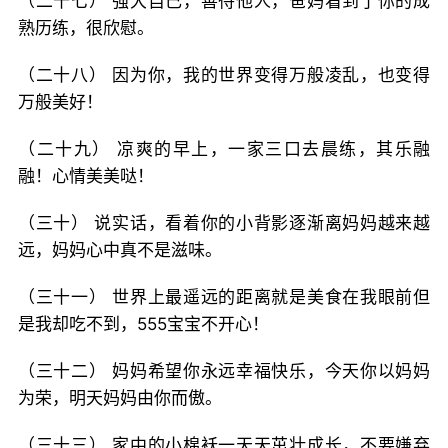
（二十七） 强大自己，善待他人，爸妈看到了你的成
熟历练，很欣慰。
（二十八） 因为你，我的世界变得万般凌乱，也变得
万般美好！
（二十九） 凉爽的早上，一家三口去晨练，其乐融
融！心情美美哒！
（三十） 说实话，看着你的小背影逐渐离妈妈越来越
远，妈妈心中真不是滋味。
（三十一） 世界上最遥远的距离就是美食在我眼前但
是我却吃不到，555宝宝不开心！
（三十二） 妈妈希望你永远幸福快乐，今天你以妈妈
为荣，明天妈妈由你而傲。
（三十三） 家中的小棉袄一天天茁壮成长，不要嫌弃