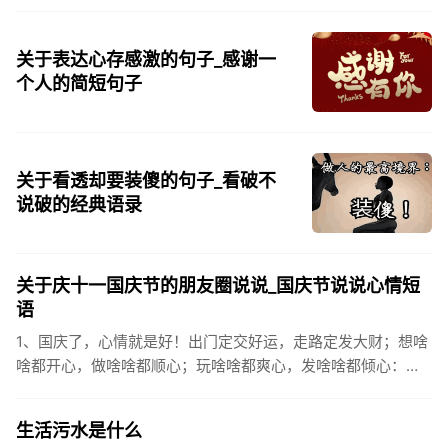
关于表达心存感激的句子_感谢一
个人的简短句子
关于看透却要装傻的句子_看破不
说破的经典语录
关于庆十一国庆节的朋友圈说说_国庆节说说心情短
语
1、国庆了，心情就是好！出门定交好运，走路定发大财；想啥
啥都开心，做啥啥都顺心；玩啥啥都爽心，发啥啥都倾心：祝
你国庆开怀，乐的合不拢嘴哦！2、张灯结彩喜气浓，欢天喜地
笑开颜;华...
生活污水是什么