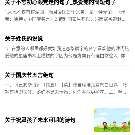
关于不忘初心跟党走的句子_热爱党的简短句子
1.人民不仅有权爱国，而且爱国是个义务，是一种光荣。（作
者：徐特立中国梦名言）2.苟利国家生死以，岂因祸福避趋
之。（作者：林则徐）3.不忘初心跟党走，走进祖国的壮美山
河。4.和...
关于姓氏的说说
1、在意的人哪里都好就如我迷恋华晨宇的名字喜欢他的姓氏热
爱他的星座书本上糟糕的字因为他是方向冇有理由彷徨2、你的
姓氏，是我最熟悉的字。3、看到你名字姓氏甚至其中一个字我
都会突然...
关于国庆节五言绝句
一、《己亥杂诗》（其五）【清】龚自珍浩荡离愁白日斜，吟
鞭东指即天涯。落红不是无情物，化作春泥更护花。二、至今
思项羽，不肯过江东。三、《州桥》【宋】范成大州桥南北是
天街，父老年年...
关于祝愿孩子未来可期的诗句