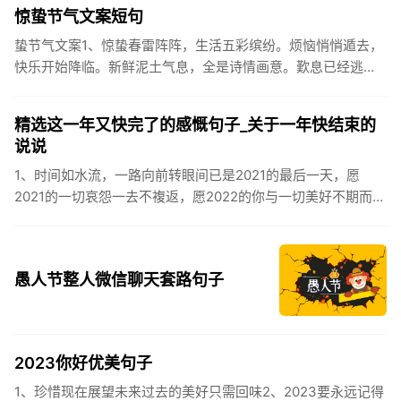
伏之后...
惊蛰节气文案短句
蛰节气文案1、惊蛰春雷阵阵，生活五彩缤纷。烦恼悄悄遁去，
快乐开始降临。新鲜泥土气息，全是诗情画意。歎息已经逃
逸，安康不离不弃。惊蛰必有惊喜，好运天天爱你!2、惊蛰
到，阳光绕，晒...
精选这一年又快完了的感慨句子_关于一年快结束的
说说
1、时间如水流，一路向前转眼间已是2021的最后一天，愿
2021的一切哀怨一去不複返，愿2022的你与一切美好不期而
遇。2、认认真真过好2021年仅有的这几天，然后调整好心态
迎...
愚人节整人微信聊天套路句子
2023你好优美句子
1、珍惜现在展望未来过去的美好只需回味2、2023要永远记得