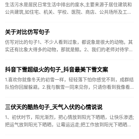
生活污水是居民日常生活中排出的废水,主要来源于居住建筑和
公共建筑,如住宅、机关、学校、医院、商店、公共场所及工业
企业卫生间等。生活污水所含的污染物主要是有机物（如蛋白
质、碳水化...
关于对比仿写句子
仿写对比的句子1、不少人看到过象，都说象是很大的动物。其
实还有比象大得多的动物，那就是鲸。2、我们的老师对待学生
很温柔，对待学生的学习却很严厉。3、松鼠的叫声很响亮，比
黄鼠狼的...
抖音下雪超级火的句子_抖音最美下雪文案
1.喜欢你就像冬天的初雪一样，轻轻落下怕你感觉不到，成群结
队怕你回屋躲避。2.我与飘雪一同来见你，只请你看到我像看
到雪一样惊喜3.坐标武汉！今天也下了好大的雪！4.下雪的时
候你...
三伏天的酷热句子_天气入伏的心情说说
1、初伏时节，阳光渐烈，把心情放到阳光下晒晒，让快乐渗透;
把运气放到阳光下晒晒，让霉运远走;把工作放到阳光下晒晒，
让成功保留。2、现在的天气，自来水可以直接泡方便麵！3、