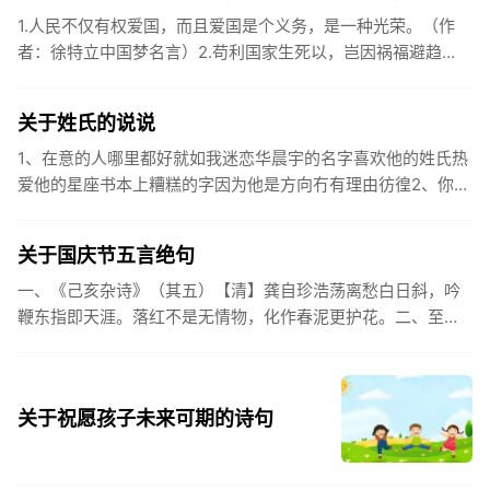
1.人民不仅有权爱国，而且爱国是个义务，是一种光荣。（作
者：徐特立中国梦名言）2.苟利国家生死以，岂因祸福避趋
之。（作者：林则徐）3.不忘初心跟党走，走进祖国的壮美山
河。4.和...
关于姓氏的说说
1、在意的人哪里都好就如我迷恋华晨宇的名字喜欢他的姓氏热
爱他的星座书本上糟糕的字因为他是方向冇有理由彷徨2、你的
姓氏，是我最熟悉的字。3、看到你名字姓氏甚至其中一个字我
都会突然...
关于国庆节五言绝句
一、《己亥杂诗》（其五）【清】龚自珍浩荡离愁白日斜，吟
鞭东指即天涯。落红不是无情物，化作春泥更护花。二、至今
思项羽，不肯过江东。三、《州桥》【宋】范成大州桥南北是
天街，父老年年...
关于祝愿孩子未来可期的诗句