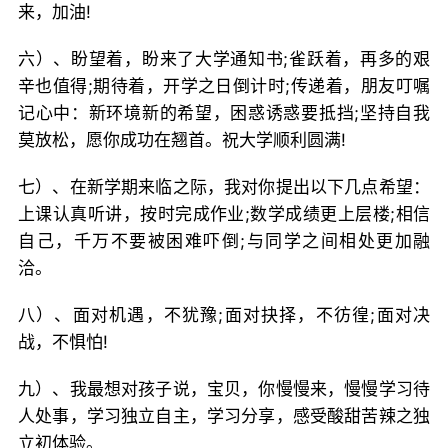
来，加油!
六）、盼望着，盼来了大学通知书;雀跃着，再多的艰
辛也值得;期待着，开学之日倒计时;传递着，朋友叮嘱
记心中：新环境新的希望，困惑诱惑要抵挡;坚持自我
莫放松，愿你成功在翘首。祝大学顺利圆满!
七）、在新学期来临之际，我对你提出以下几点希望：
上课认真听讲，按时完成作业;数学成绩更上层楼;相信
自己，千万不要被困难吓倒;与同学之间相处更加融
洽。
八）、面对机遇，不犹豫;面对抉择，不彷徨;面对决
战，不惧怕!
九）、我最想对孩子说，宝贝，你慢慢来，慢慢学习待
人处事，学习独立自主，学习分享，感受酸甜苦辣之独
立初体验。