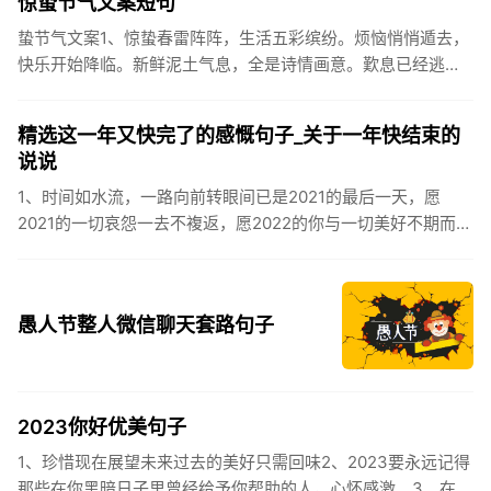
惊蛰节气文案短句
蛰节气文案1、惊蛰春雷阵阵，生活五彩缤纷。烦恼悄悄遁去，
快乐开始降临。新鲜泥土气息，全是诗情画意。歎息已经逃
逸，安康不离不弃。惊蛰必有惊喜，好运天天爱你!2、惊蛰
到，阳光绕，晒...
精选这一年又快完了的感慨句子_关于一年快结束的
说说
1、时间如水流，一路向前转眼间已是2021的最后一天，愿
2021的一切哀怨一去不複返，愿2022的你与一切美好不期而
遇。2、认认真真过好2021年仅有的这几天，然后调整好心态
迎...
愚人节整人微信聊天套路句子
2023你好优美句子
1、珍惜现在展望未来过去的美好只需回味2、2023要永远记得
那些在你黑暗日子里曾经给予你帮助的人，心怀感激。3、在苦