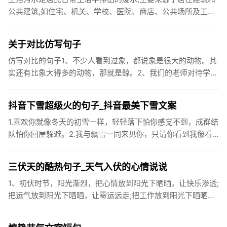
公共建筑,如住宅、机关、学校、医院、商店、公共场所及工业
企业卫生间等。生活污水所含的污染物主要是有机物（如蛋白
质、碳水化...
关于对比仿写句子
仿写对比的句子1、不少人看到过象，都说象是很大的动物。其
实还有比象大得多的动物，那就是鲸。2、我们的老师对待学生
很温柔，对待学生的学习却很严厉。3、松鼠的叫声很响亮，比
黄鼠狼的...
抖音下雪超级火的句子_抖音最美下雪文案
1.喜欢你就像冬天的初雪一样，轻轻落下怕你感觉不到，成群结
队怕你回屋躲避。2.我与飘雪一同来见你，只请你看到我像看
到雪一样惊喜3.坐标武汉！今天也下了好大的雪！4.下雪的时
候你...
三伏天的酷热句子_天气入伏的心情说说
1、初伏时节，阳光渐烈，把心情放到阳光下晒晒，让快乐渗透;
把运气放到阳光下晒晒，让霉运远走;把工作放到阳光下晒晒，
让成功保留。2、现在的天气，自来水可以直接泡方便麵！3、
伏之后...