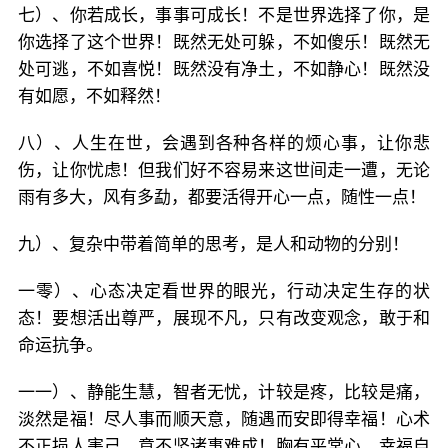
七）、你若成长，事事可成长！不是世界选择了你，是
你选择了这个世界！既然无处可躲，不如傻乐！既然无
处可逃，不如喜悦！既然没有净土，不如静心！既然没
有如愿，不如释然！
八）、人生在世，会遇到各种各样的烦心事，让你悲
伤，让你忧虑！但我们好不容易来这世间走一遭，无论
雨有多大，风有多勐，都要活得开心一点，随性一点！
九）、复杂中带着简单的思考，是人和动物的分别！
一零）、心态决定看世界的眼光，行动决定生存的状
态！要想活出尊严，展现不凡，只有改变观念，敢于和
命运抗争。
一一）、静能生慧，智者无忧，计较是疼，比较是痛，
淡然是福！尽人事而顺天意，随遇而安即得幸福！心术
不正损人害己，意不坚诸事难成！胸有平常心，幸福自