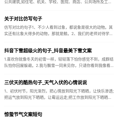
公共建筑,如住宅、机关、学校、医院、商店、公共场所及工业
企业卫生间等。生活污水所含的污染物主要是有机物（如蛋白
质、碳水化...
关于对比仿写句子
仿写对比的句子1、不少人看到过象，都说象是很大的动物。其
实还有比象大得多的动物，那就是鲸。2、我们的老师对待学生
很温柔，对待学生的学习却很严厉。3、松鼠的叫声很响亮，比
黄鼠狼的...
抖音下雪超级火的句子_抖音最美下雪文案
1.喜欢你就像冬天的初雪一样，轻轻落下怕你感觉不到，成群结
队怕你回屋躲避。2.我与飘雪一同来见你，只请你看到我像看
到雪一样惊喜3.坐标武汉！今天也下了好大的雪！4.下雪的时
候你...
三伏天的酷热句子_天气入伏的心情说说
1、初伏时节，阳光渐烈，把心情放到阳光下晒晒，让快乐渗透;
把运气放到阳光下晒晒，让霉运远走;把工作放到阳光下晒晒，
让成功保留。2、现在的天气，自来水可以直接泡方便麵！3、
伏之后...
惊蛰节气文案短句