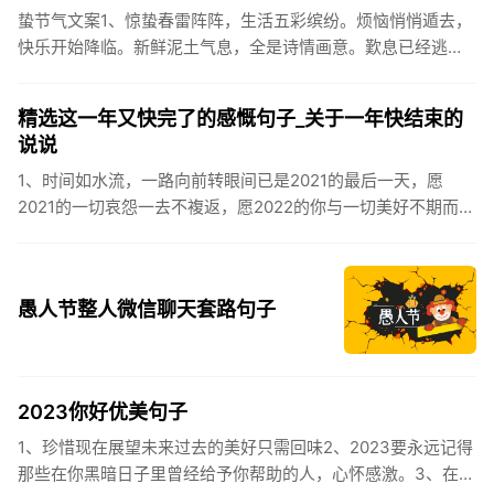
蛰节气文案1、惊蛰春雷阵阵，生活五彩缤纷。烦恼悄悄遁去，
快乐开始降临。新鲜泥土气息，全是诗情画意。歎息已经逃
逸，安康不离不弃。惊蛰必有惊喜，好运天天爱你!2、惊蛰
到，阳光绕，晒...
精选这一年又快完了的感慨句子_关于一年快结束的
说说
1、时间如水流，一路向前转眼间已是2021的最后一天，愿
2021的一切哀怨一去不複返，愿2022的你与一切美好不期而
遇。2、认认真真过好2021年仅有的这几天，然后调整好心态
迎...
愚人节整人微信聊天套路句子
2023你好优美句子
1、珍惜现在展望未来过去的美好只需回味2、2023要永远记得
那些在你黑暗日子里曾经给予你帮助的人，心怀感激。3、在苦