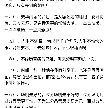
黑夜，只有未到的黎明！
一四）、繁华绮丽的背后，是从容淡定的睡眼，花开花
落，云卷云舒，是春睡迟醒的怅然大梦，一点点慵懒，
一点点缱绻，一点点悲凉！
一五）、人生不满百，何必怀千岁忧呢,人生不愉快的
事，能忘就忘，不去强求什么，不也很潇洒吗,
一六）、不经历苦痛与磨难，哪来澄明平静的心态。
一七）、时间一秒一秒地在我面前躺下，也还是写写画
画，说害怕也不害怕，前路只那么宽，只有它，省了多
少可能的挣扎！
一八）、聪明是好的，过分聪明是不好的！过分聪明比
过分愚蠢更可怕，因为过分愚蠢最多是害己，而过分聪
明则既害人又害已！