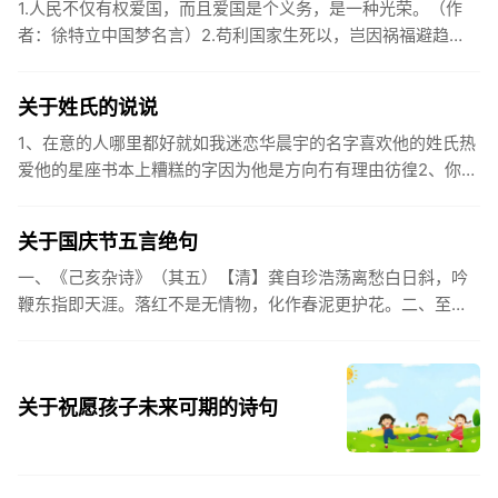
1.人民不仅有权爱国，而且爱国是个义务，是一种光荣。（作
者：徐特立中国梦名言）2.苟利国家生死以，岂因祸福避趋
之。（作者：林则徐）3.不忘初心跟党走，走进祖国的壮美山
河。4.和...
关于姓氏的说说
1、在意的人哪里都好就如我迷恋华晨宇的名字喜欢他的姓氏热
爱他的星座书本上糟糕的字因为他是方向冇有理由彷徨2、你的
姓氏，是我最熟悉的字。3、看到你名字姓氏甚至其中一个字我
都会突然...
关于国庆节五言绝句
一、《己亥杂诗》（其五）【清】龚自珍浩荡离愁白日斜，吟
鞭东指即天涯。落红不是无情物，化作春泥更护花。二、至今
思项羽，不肯过江东。三、《州桥》【宋】范成大州桥南北是
天街，父老年年...
关于祝愿孩子未来可期的诗句