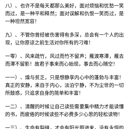
八）、也许不是每天都那么美好，面对烦恼和忧愁一笑
而过，是一种平和释然；面对误解和仇恨一笑而过，是
一种坦然宽容！
九）、不管你曾经被伤害得有多深，总会有一个人的出
现，让你原谅之前生活对你所有的刁难！
一零）、风来疏竹，风过而竹不留声；雁渡寒潭，雁去
而潭不留影！故君子事来而心始现，事去而心随空！
一一）、燥与贫乏，只是想静享内心中的蓬勃与丰富！
真正的安静，来自于内心，淡泊宁静，不为尘世的一切
所鼓惑，只追求自身的简单和丰富！
一二）、清醒的时候让自己读些需要集中精力才能读懂
的书，而疲倦的时候读些不必费多少心思的轻松读物！
一三）、生命有裂缝，才会有阳光照进来，没有永恒的