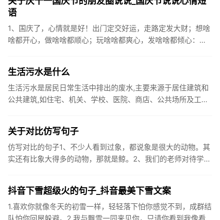
关于庆十一国庆节的朋友圈说说_国庆节说说心情短
语
1、国庆了，心情就是好！出门定交好运，走路定发大财；想啥
啥都开心，做啥啥都顺心；玩啥啥都爽心，发啥啥都倾心：祝
你国庆开怀，乐的合不拢嘴哦！2、张灯结彩喜气浓，欢天喜地
笑开颜;华...
生活污水是什么
生活污水是居民日常生活中排出的废水,主要来源于居住建筑和
公共建筑,如住宅、机关、学校、医院、商店、公共场所及工业
企业卫生间等。生活污水所含的污染物主要是有机物（如蛋白
质、碳水化...
关于对比仿写句子
仿写对比的句子1、不少人看到过象，都说象是很大的动物。其
实还有比象大得多的动物，那就是鲸。2、我们的老师对待学生
很温柔，对待学生的学习却很严厉。3、松鼠的叫声很响亮，比
黄鼠狼的...
抖音下雪超级火的句子_抖音最美下雪文案
1.喜欢你就像冬天的初雪一样，轻轻落下怕你感觉不到，成群结
队怕你回屋躲避。2.我与飘雪一同来见你，只请你看到我像看