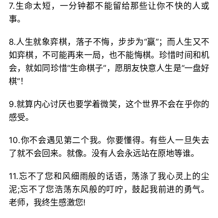
7.生命太短，一分钟都不能留给那些让你不快的人或
事。
8.人生就象弈棋，落子不悔，步步为“赢”；而人生又不
如弈棋，不可能再来一局，也不能悔棋。珍惜时间和机
会，就如同珍惜“生命棋子”，愿朋友快意人生是“一盘好
棋”！
9.就算内心讨厌也要学着微笑，这个世界不会在乎你的
感受。
10.你不会遇见第二个我。你要懂得。有些人一旦失去
了就不会回来。就像。没有人会永远站在原地等谁。
11.忘不了您和风细雨般的话语，荡涤了我心灵上的尘
泥;忘不了您浩荡东风般的叮咛，鼓起我前进的勇气。
老师，我终生感激您!