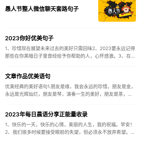
愚人节整人微信聊天套路句子
2023你好优美句子
1、珍惜现在展望未来过去的美好只需回味2、2023要永远记得
那些在你黑暗日子里曾经给予你帮助的人，心怀感激。3、在苦
也要坚持，在累也要拼搏。再见了，2023年!你好，2023年...
文章作品优美语句
优美经典的美好语句1.朋友是缘，我会永远的珍惜，朋友是金，
永远是光辉灿烂，朋友是琴，演奏一生的美好，朋友是茶，品
味一生的清香，朋友是笔，写岀一生的幸福，朋友是歌，唱岀
一辈子温暖...
2023年每日晨语分享正能量收录
1、快乐的一天，快乐的心情，美丽的人生，我的祝福。早安！
2、我们很多时候要接受眼前的失望，但必须永不放弃希望。早
安！3、书虽然不能直接帮你解决问题，却能给你一个更好的角