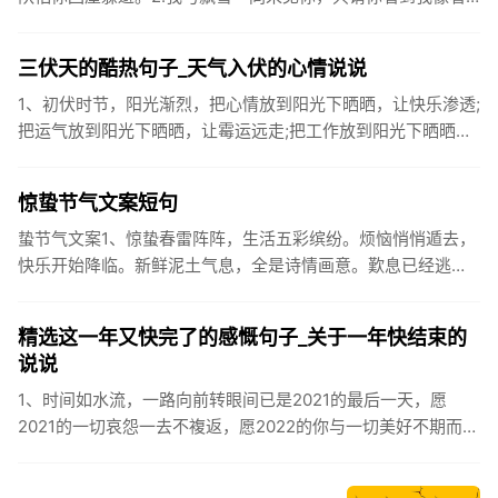
到雪一样惊喜3.坐标武汉！今天也下了好大的雪！4.下雪的时
候你...
三伏天的酷热句子_天气入伏的心情说说
1、初伏时节，阳光渐烈，把心情放到阳光下晒晒，让快乐渗透;
把运气放到阳光下晒晒，让霉运远走;把工作放到阳光下晒晒，
让成功保留。2、现在的天气，自来水可以直接泡方便麵！3、
伏之后...
惊蛰节气文案短句
蛰节气文案1、惊蛰春雷阵阵，生活五彩缤纷。烦恼悄悄遁去，
快乐开始降临。新鲜泥土气息，全是诗情画意。歎息已经逃
逸，安康不离不弃。惊蛰必有惊喜，好运天天爱你!2、惊蛰
到，阳光绕，晒...
精选这一年又快完了的感慨句子_关于一年快结束的
说说
1、时间如水流，一路向前转眼间已是2021的最后一天，愿
2021的一切哀怨一去不複返，愿2022的你与一切美好不期而
遇。2、认认真真过好2021年仅有的这几天，然后调整好心态
迎...