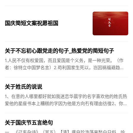
国庆简短文案祝愿祖国
关于不忘初心跟党走的句子_热爱党的简短句子
1.人民不仅有权爱国，而且爱国是个义务，是一种光荣。（作
者：徐特立中国梦名言）2.苟利国家生死以，岂因祸福避趋
之。（作者：林则徐）3.不忘初心跟党走，走进祖国的壮美山
河。4.和...
关于姓氏的说说
1、在意的人哪里都好就如我迷恋华晨宇的名字喜欢他的姓氏热
爱他的星座书本上糟糕的字因为他是方向冇有理由彷徨2、你的
姓氏，是我最熟悉的字。3、看到你名字姓氏甚至其中一个字我
都会突然...
关于国庆节五言绝句
一、《己亥杂诗》（其五）【清】龚自珍浩荡离愁白日斜，吟