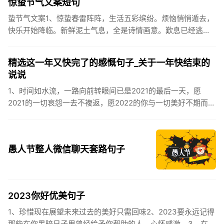
惊蛰节气文案短句
蛰节气文案1、惊蛰春雷阵阵，生活五彩缤纷。烦恼悄悄遁去，
快乐开始降临。新鲜泥土气息，全是诗情画意。歎息已经逃
逸，安康不离不弃。惊蛰必有惊喜，好运天天爱你!2、惊蛰
到，阳光绕，晒...
精选这一年又快完了的感慨句子_关于一年快结束的
说说
1、时间如水流，一路向前转眼间已是2021的最后一天，愿
2021的一切哀怨一去不複返，愿2022的你与一切美好不期而
遇。2、认认真真过好2021年仅有的这几天，然后调整好心态
迎...
愚人节整人微信聊天套路句子
2023你好优美句子
1、珍惜现在展望未来过去的美好只需回味2、2023要永远记得
那些在你黑暗日子里曾经给予你帮助的人，心怀感激。3、在苦