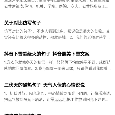
生活污水是居民日常生活中排出的废水,主要来源于居住建筑和
公共建筑,如住宅、机关、学校、医院、商店、公共场所及工业
企业卫生间等。生活污水所含的污染物主要是有机物（如蛋白
质、碳水化...
关于对比仿写句子
仿写对比的句子1、不少人看到过象，都说象是很大的动物。其
实还有比象大得多的动物，那就是鲸。2、我们的老师对待学生
很温柔，对待学生的学习却很严厉。3、松鼠的叫声很响亮，比
黄鼠狼的...
抖音下雪超级火的句子_抖音最美下雪文案
1.喜欢你就像冬天的初雪一样，轻轻落下怕你感觉不到，成群结
队怕你回屋躲避。2.我与飘雪一同来见你，只请你看到我像看
到雪一样惊喜3.坐标武汉！今天也下了好大的雪！4.下雪的时
候你...
三伏天的酷热句子_天气入伏的心情说说
1、初伏时节，阳光渐烈，把心情放到阳光下晒晒，让快乐渗透;
把运气放到阳光下晒晒，让霉运远走;把工作放到阳光下晒晒，
让成功保留。2、现在的天气，自来水可以直接泡方便麵！3、
伏之后...