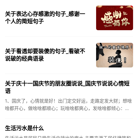
关于表达心存感激的句子_感谢一
个人的简短句子
关于看透却要装傻的句子_看破不
说破的经典语录
关于庆十一国庆节的朋友圈说说_国庆节说说心情短
语
1、国庆了，心情就是好！出门定交好运，走路定发大财；想啥
啥都开心，做啥啥都顺心；玩啥啥都爽心，发啥啥都倾心：祝
你国庆开怀，乐的合不拢嘴哦！2、张灯结彩喜气浓，欢天喜地
笑开颜;华...
生活污水是什么