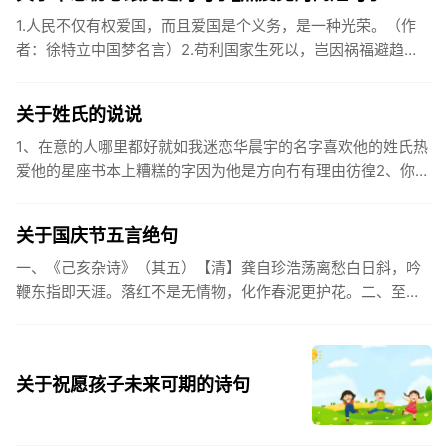
1.人民不仅有权爱国，而且爱国是个义务，是一种光荣。（作
者：徐特立中国梦名言）2.苟利国家生死以，岂因祸福避趋
之。（作者：林则徐）3.不忘初心跟党走，走进祖国的壮美山
河。4.和...
关于姓氏的说说
1、在意的人哪里都好就如我迷恋华晨宇的名字喜欢他的姓氏热
爱他的星座书本上糟糕的字因为他是方向冇有理由彷徨2、你的
姓氏，是我最熟悉的字。3、看到你名字姓氏甚至其中一个字我
都会突然...
关于国庆节五言绝句
一、《己亥杂诗》（其五）【清】龚自珍浩荡离愁白日斜，吟
鞭东指即天涯。落红不是无情物，化作春泥更护花。二、至今
思项羽，不肯过江东。三、《州桥》【宋】范成大州桥南北是
天街，父老年年...
关于祝愿孩子未来可期的诗句