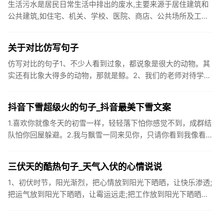
生活污水是居民日常生活中排出的废水,主要来源于居住建筑和
公共建筑,如住宅、机关、学校、医院、商店、公共场所及工业
企业卫生间等。生活污水所含的污染物主要是有机物（如蛋白
质、碳水化...
关于对比仿写句子
仿写对比的句子1、不少人看到过象，都说象是很大的动物。其
实还有比象大得多的动物，那就是鲸。2、我们的老师对待学生
很温柔，对待学生的学习却很严厉。3、松鼠的叫声很响亮，比
黄鼠狼的...
抖音下雪超级火的句子_抖音最美下雪文案
1.喜欢你就像冬天的初雪一样，轻轻落下怕你感觉不到，成群结
队怕你回屋躲避。2.我与飘雪一同来见你，只请你看到我像看
到雪一样惊喜3.坐标武汉！今天也下了好大的雪！4.下雪的时
候你...
三伏天的酷热句子_天气入伏的心情说说
1、初伏时节，阳光渐烈，把心情放到阳光下晒晒，让快乐渗透;
把运气放到阳光下晒晒，让霉运远走;把工作放到阳光下晒晒，
让成功保留。2、现在的天气，自来水可以直接泡方便麵！3、
伏之后...