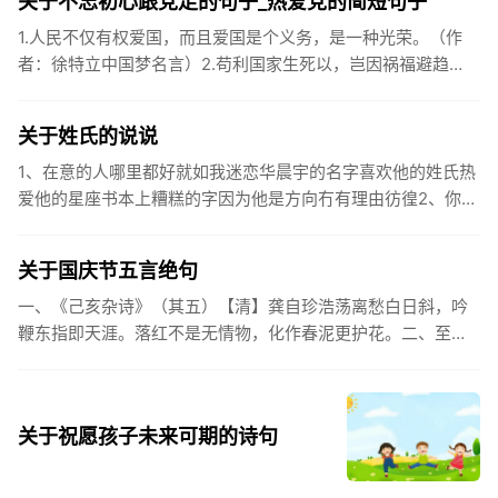
关于不忘初心跟党走的句子_热爱党的简短句子
1.人民不仅有权爱国，而且爱国是个义务，是一种光荣。（作
者：徐特立中国梦名言）2.苟利国家生死以，岂因祸福避趋
之。（作者：林则徐）3.不忘初心跟党走，走进祖国的壮美山
河。4.和...
关于姓氏的说说
1、在意的人哪里都好就如我迷恋华晨宇的名字喜欢他的姓氏热
爱他的星座书本上糟糕的字因为他是方向冇有理由彷徨2、你的
姓氏，是我最熟悉的字。3、看到你名字姓氏甚至其中一个字我
都会突然...
关于国庆节五言绝句
一、《己亥杂诗》（其五）【清】龚自珍浩荡离愁白日斜，吟
鞭东指即天涯。落红不是无情物，化作春泥更护花。二、至今
思项羽，不肯过江东。三、《州桥》【宋】范成大州桥南北是
天街，父老年年...
关于祝愿孩子未来可期的诗句