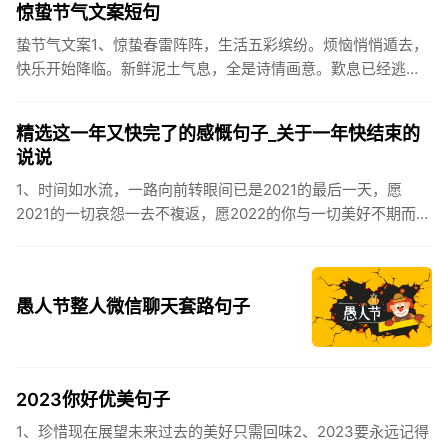
惊蛰节气文案短句
蛰节气文案1、惊蛰春雷阵阵，生活五彩缤纷。烦恼悄悄遁去，
快乐开始降临。新鲜泥土气息，全是诗情画意。歎息已经逃
逸，安康不离不弃。惊蛰必有惊喜，好运天天爱你!2、惊蛰
到，阳光绕，晒...
精选这一年又快完了的感慨句子_关于一年快结束的
说说
1、时间如水流，一路向前转眼间已是2021的最后一天，愿
2021的一切哀怨一去不複返，愿2022的你与一切美好不期而
遇。2、认认真真过好2021年仅有的这几天，然后调整好心态
迎...
愚人节整人微信聊天套路句子
2023你好优美句子
1、珍惜现在展望未来过去的美好只需回味2、2023要永远记得