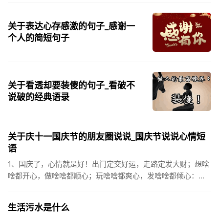
关于表达心存感激的句子_感谢一
个人的简短句子
关于看透却要装傻的句子_看破不
说破的经典语录
关于庆十一国庆节的朋友圈说说_国庆节说说心情短
语
1、国庆了，心情就是好！出门定交好运，走路定发大财；想啥
啥都开心，做啥啥都顺心；玩啥啥都爽心，发啥啥都倾心：祝
你国庆开怀，乐的合不拢嘴哦！2、张灯结彩喜气浓，欢天喜地
笑开颜;华...
生活污水是什么