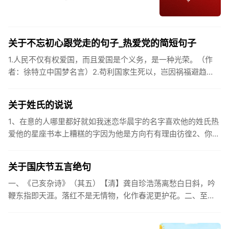
关于不忘初心跟党走的句子_热爱党的简短句子
1.人民不仅有权爱国，而且爱国是个义务，是一种光荣。（作
者：徐特立中国梦名言）2.苟利国家生死以，岂因祸福避趋
之。（作者：林则徐）3.不忘初心跟党走，走进祖国的壮美山
河。4.和...
关于姓氏的说说
1、在意的人哪里都好就如我迷恋华晨宇的名字喜欢他的姓氏热
爱他的星座书本上糟糕的字因为他是方向冇有理由彷徨2、你的
姓氏，是我最熟悉的字。3、看到你名字姓氏甚至其中一个字我
都会突然...
关于国庆节五言绝句
一、《己亥杂诗》（其五）【清】龚自珍浩荡离愁白日斜，吟
鞭东指即天涯。落红不是无情物，化作春泥更护花。二、至今
思项羽，不肯过江东。三、《州桥》【宋】范成大州桥南北是
天街，父老年年...