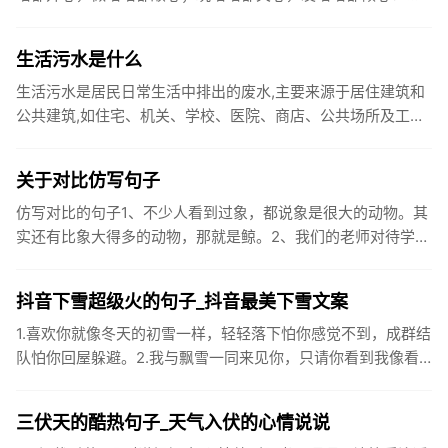
你国庆开怀，乐的合不拢嘴哦！2、张灯结彩喜气浓，欢天喜地
笑开颜;华...
生活污水是什么
生活污水是居民日常生活中排出的废水,主要来源于居住建筑和
公共建筑,如住宅、机关、学校、医院、商店、公共场所及工业
企业卫生间等。生活污水所含的污染物主要是有机物（如蛋白
质、碳水化...
关于对比仿写句子
仿写对比的句子1、不少人看到过象，都说象是很大的动物。其
实还有比象大得多的动物，那就是鲸。2、我们的老师对待学生
很温柔，对待学生的学习却很严厉。3、松鼠的叫声很响亮，比
黄鼠狼的...
抖音下雪超级火的句子_抖音最美下雪文案
1.喜欢你就像冬天的初雪一样，轻轻落下怕你感觉不到，成群结
队怕你回屋躲避。2.我与飘雪一同来见你，只请你看到我像看
到雪一样惊喜3.坐标武汉！今天也下了好大的雪！4.下雪的时
候你...
三伏天的酷热句子_天气入伏的心情说说