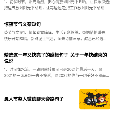
1、初伏时节，阳光渐烈，把心情放到阳光下晒晒，让快乐渗透;
把运气放到阳光下晒晒，让霉运远走;把工作放到阳光下晒晒，
让成功保留。2、现在的天气，自来水可以直接泡方便麵！3、
伏之后...
惊蛰节气文案短句
蛰节气文案1、惊蛰春雷阵阵，生活五彩缤纷。烦恼悄悄遁去，
快乐开始降临。新鲜泥土气息，全是诗情画意。歎息已经逃
逸，安康不离不弃。惊蛰必有惊喜，好运天天爱你!2、惊蛰
到，阳光绕，晒...
精选这一年又快完了的感慨句子_关于一年快结束的
说说
1、时间如水流，一路向前转眼间已是2021的最后一天，愿
2021的一切哀怨一去不複返，愿2022的你与一切美好不期而
遇。2、认认真真过好2021年仅有的这几天，然后调整好心态
迎...
愚人节整人微信聊天套路句子