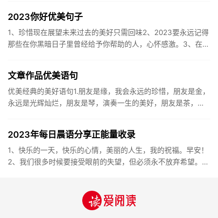
2023你好优美句子
1、珍惜现在展望未来过去的美好只需回味2、2023要永远记得
那些在你黑暗日子里曾经给予你帮助的人，心怀感激。3、在苦
也要坚持，在累也要拼搏。再见了，2023年!你好，2023年...
文章作品优美语句
优美经典的美好语句1.朋友是缘，我会永远的珍惜，朋友是金，
永远是光辉灿烂，朋友是琴，演奏一生的美好，朋友是茶，品
味一生的清香，朋友是笔，写岀一生的幸福，朋友是歌，唱岀
一辈子温暖...
2023年每日晨语分享正能量收录
1、快乐的一天，快乐的心情，美丽的人生，我的祝福。早安！
2、我们很多时候要接受眼前的失望，但必须永不放弃希望。早
安！3、书虽然不能直接帮你解决问题，却能给你一个更好的角
度。早安...