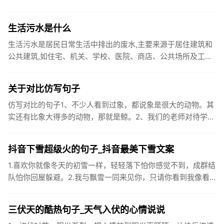
你国庆开怀，乐的合不拢嘴哦！2、张灯结彩喜气浓，欢天喜地
笑开颜;华...
生活污水是什么
生活污水是居民日常生活中排出的废水,主要来源于居住建筑和
公共建筑,如住宅、机关、学校、医院、商店、公共场所及工业
企业卫生间等。生活污水所含的污染物主要是有机物（如蛋白
质、碳水化...
关于对比仿写句子
仿写对比的句子1、不少人看到过象，都说象是很大的动物。其
实还有比象大得多的动物，那就是鲸。2、我们的老师对待学生
很温柔，对待学生的学习却很严厉。3、松鼠的叫声很响亮，比
黄鼠狼的...
抖音下雪超级火的句子_抖音最美下雪文案
1.喜欢你就像冬天的初雪一样，轻轻落下怕你感觉不到，成群结
队怕你回屋躲避。2.我与飘雪一同来见你，只请你看到我像看
到雪一样惊喜3.坐标武汉！今天也下了好大的雪！4.下雪的时
候你...
三伏天的酷热句子_天气入伏的心情说说