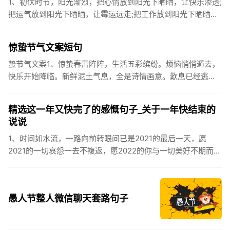
1、初伏时节，阳光渐烈，把心情放到阳光下晒晒，让快乐渗透;
把运气放到阳光下晒晒，让霉运远走;把工作放到阳光下晒晒，
让成功保留。2、现在的天气，自来水可以直接泡方便麵！3、
伏之后...
惊蛰节气文案短句
蛰节气文案1、惊蛰春雷阵阵，生活五彩缤纷。烦恼悄悄遁去，
快乐开始降临。新鲜泥土气息，全是诗情画意。歎息已经逃
逸，安康不离不弃。惊蛰必有惊喜，好运天天爱你!2、惊蛰
到，阳光绕，晒...
精选这一年又快完了的感慨句子_关于一年快结束的
说说
1、时间如水流，一路向前转眼间已是2021的最后一天，愿
2021的一切哀怨一去不複返，愿2022的你与一切美好不期而
遇。2、认认真真过好2021年仅有的这几天，然后调整好心态
迎...
愚人节整人微信聊天套路句子