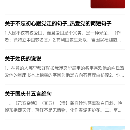
关于不忘初心跟党走的句子_热爱党的简短句子
1.人民不仅有权爱国，而且爱国是个义务，是一种光荣。（作
者：徐特立中国梦名言）2.苟利国家生死以，岂因祸福避趋
之。（作者：林则徐）3.不忘初心跟党走，走进祖国的壮美山
河。4.和...
关于姓氏的说说
1、在意的人哪里都好就如我迷恋华晨宇的名字喜欢他的姓氏热
爱他的星座书本上糟糕的字因为他是方向冇有理由彷徨2、你的
姓氏，是我最熟悉的字。3、看到你名字姓氏甚至其中一个字我
都会突然...
关于国庆节五言绝句
一、《己亥杂诗》（其五）【清】龚自珍浩荡离愁白日斜，吟
鞭东指即天涯。落红不是无情物，化作春泥更护花。二、至今
思项羽，不肯过江东。三、《州桥》【宋】范成大州桥南北是
天街，父老年年...