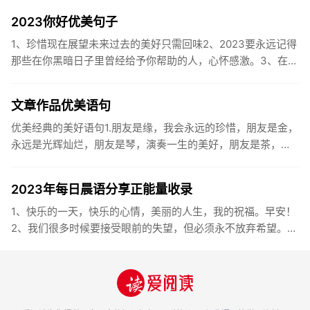
2023你好优美句子
1、珍惜现在展望未来过去的美好只需回味2、2023要永远记得
那些在你黑暗日子里曾经给予你帮助的人，心怀感激。3、在苦
也要坚持，在累也要拼搏。再见了，2023年!你好，2023年...
文章作品优美语句
优美经典的美好语句1.朋友是缘，我会永远的珍惜，朋友是金，
永远是光辉灿烂，朋友是琴，演奏一生的美好，朋友是茶，品
味一生的清香，朋友是笔，写岀一生的幸福，朋友是歌，唱岀
一辈子温暖...
2023年每日晨语分享正能量收录
1、快乐的一天，快乐的心情，美丽的人生，我的祝福。早安！
2、我们很多时候要接受眼前的失望，但必须永不放弃希望。早
安！3、书虽然不能直接帮你解决问题，却能给你一个更好的角
度。早安...