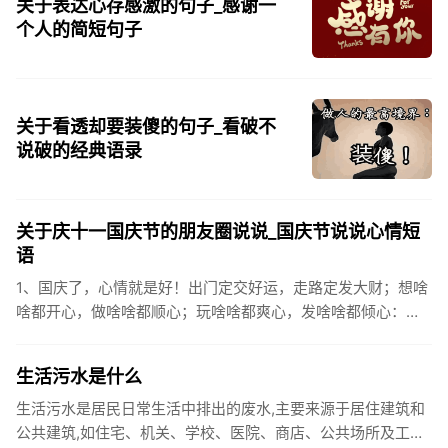
关于表达心存感激的句子_感谢一
个人的简短句子
关于看透却要装傻的句子_看破不
说破的经典语录
关于庆十一国庆节的朋友圈说说_国庆节说说心情短
语
1、国庆了，心情就是好！出门定交好运，走路定发大财；想啥
啥都开心，做啥啥都顺心；玩啥啥都爽心，发啥啥都倾心：祝
你国庆开怀，乐的合不拢嘴哦！2、张灯结彩喜气浓，欢天喜地
笑开颜;华...
生活污水是什么
生活污水是居民日常生活中排出的废水,主要来源于居住建筑和
公共建筑,如住宅、机关、学校、医院、商店、公共场所及工业