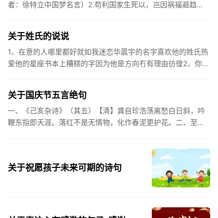
者：徐特立中国梦名言）2.苟利国家生死以，岂因祸福避趋
之。（作者：林则徐）3.不忘初心跟党走，走进祖国的壮美山
河。4.和...
关于姓氏的说说
1、在意的人哪里都好就如我迷恋华晨宇的名字喜欢他的姓氏热
爱他的星座书本上糟糕的字因为他是方向冇有理由彷徨2、你的
姓氏，是我最熟悉的字。3、看到你名字姓氏甚至其中一个字我
都会突然...
关于国庆节五言绝句
一、《己亥杂诗》（其五）【清】龚自珍浩荡离愁白日斜，吟
鞭东指即天涯。落红不是无情物，化作春泥更护花。二、至今
思项羽，不肯过江东。三、《州桥》【宋】范成大州桥南北是
天街，父老年年...
关于祝愿孩子未来可期的诗句