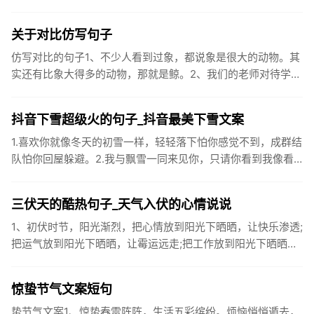
企业卫生间等。生活污水所含的污染物主要是有机物（如蛋白
质、碳水化...
关于对比仿写句子
仿写对比的句子1、不少人看到过象，都说象是很大的动物。其
实还有比象大得多的动物，那就是鲸。2、我们的老师对待学生
很温柔，对待学生的学习却很严厉。3、松鼠的叫声很响亮，比
黄鼠狼的...
抖音下雪超级火的句子_抖音最美下雪文案
1.喜欢你就像冬天的初雪一样，轻轻落下怕你感觉不到，成群结
队怕你回屋躲避。2.我与飘雪一同来见你，只请你看到我像看
到雪一样惊喜3.坐标武汉！今天也下了好大的雪！4.下雪的时
候你...
三伏天的酷热句子_天气入伏的心情说说
1、初伏时节，阳光渐烈，把心情放到阳光下晒晒，让快乐渗透;
把运气放到阳光下晒晒，让霉运远走;把工作放到阳光下晒晒，
让成功保留。2、现在的天气，自来水可以直接泡方便麵！3、
伏之后...
惊蛰节气文案短句
蛰节气文案1、惊蛰春雷阵阵，生活五彩缤纷。烦恼悄悄遁去，