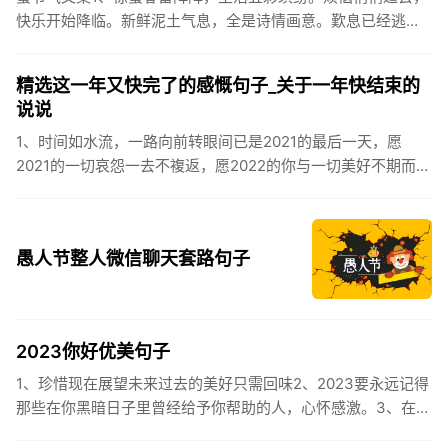
快乐开始降临。新鲜泥土气息，全是诗情画意。歎息已经逃
逸，安康不离不弃。惊蛰必有惊喜，好运天天爱你!2、惊蛰
到，阳光绕，晒...
精选这一年又快完了的感慨句子_关于一年快结束的
说说
1、时间如水流，一路向前转眼间已是2021的最后一天，愿
2021的一切哀怨一去不複返，愿2022的你与一切美好不期而
遇。2、认认真真过好2021年仅有的这几天，然后调整好心态
迎...
愚人节整人微信聊天套路句子
2023你好优美句子
1、珍惜现在展望未来过去的美好只需回味2、2023要永远记得
那些在你黑暗日子里曾经给予你帮助的人，心怀感激。3、在苦
也要坚持，在累也要拼搏。再见了，2023年!你好，2023年...