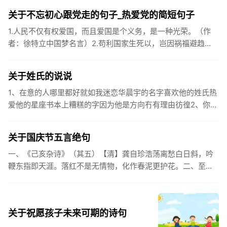
关于不忘初心跟党走的句子_热爱党的简短句子
1.人民不仅有权爱国，而且爱国是个义务，是一种光荣。（作
者：徐特立中国梦名言）2.苟利国家生死以，岂因祸福避趋
之。（作者：林则徐）3.不忘初心跟党走，走进祖国的壮美山
河。4.和...
关于姓氏的说说
1、在意的人哪里都好就如我迷恋华晨宇的名字喜欢他的姓氏热
爱他的星座书本上糟糕的字因为他是方向冇有理由彷徨2、你的
姓氏，是我最熟悉的字。3、看到你名字姓氏甚至其中一个字我
都会突然...
关于国庆节五言绝句
一、《己亥杂诗》（其五）【清】龚自珍浩荡离愁白日斜，吟
鞭东指即天涯。落红不是无情物，化作春泥更护花。二、至今
思项羽，不肯过江东。三、《州桥》【宋】范成大州桥南北是
天街，父老年年...
关于祝愿孩子未来可期的诗句