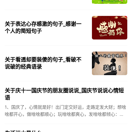
关于表达心存感激的句子_感谢一
个人的简短句子
关于看透却要装傻的句子_看破不
说破的经典语录
关于庆十一国庆节的朋友圈说说_国庆节说说心情短
语
1、国庆了，心情就是好！出门定交好运，走路定发大财；想啥
啥都开心，做啥啥都顺心；玩啥啥都爽心，发啥啥都倾心：祝
你国庆开怀，乐的合不拢嘴哦！2、张灯结彩喜气浓，欢天喜地
笑开颜;华...