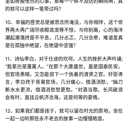
里如荷般怅然的心事，那每一个猝不及防的瞬间啊，真
的就可以这样一笔带过吗？
10、幸福的感觉总是被思念所淹没，与你相伴，这个世
界再大再广阔尽收眼底宠辱不惊，与你别离，心的海洋
潮起潮落终是不平息。几分忐忑，几分念牵，难道爱真
是在孤独中绝望，在绝望中坚强？
11、诗仙李白，对于仕途的坎坷，人生的挫折大声吟诵;
“我辈岂是蓬蓠人。”在那个大唐盛世，虽是国泰民安。
但官场黑暗，又怎能容下一个执着的清贤之官。奸臣谗
言，李白终于背离官场，几分痛心，借酒消愁，“抽刀
断水水更流，借酒消愁愁更愁。”对酒当歌。长风破浪
会有时，直挂云帆济沧海，这是何等的豪情。
12、如果我们都是孩子，就可以留在时光的原地，坐在
一起一边听那些永不老去的故事一边慢慢皓首。