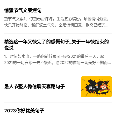
伏之后...
惊蛰节气文案短句
蛰节气文案1、惊蛰春雷阵阵，生活五彩缤纷。烦恼悄悄遁去，
快乐开始降临。新鲜泥土气息，全是诗情画意。歎息已经逃
逸，安康不离不弃。惊蛰必有惊喜，好运天天爱你!2、惊蛰
到，阳光绕，晒...
精选这一年又快完了的感慨句子_关于一年快结束的
说说
1、时间如水流，一路向前转眼间已是2021的最后一天，愿
2021的一切哀怨一去不複返，愿2022的你与一切美好不期而
遇。2、认认真真过好2021年仅有的这几天，然后调整好心态
迎...
愚人节整人微信聊天套路句子
2023你好优美句子