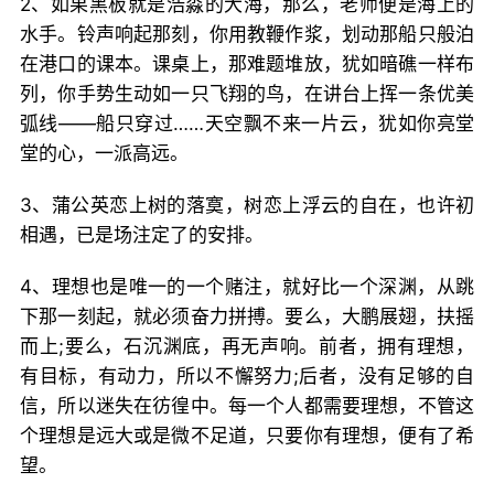
2、如果黑板就是浩淼的大海，那么，老师便是海上的
水手。铃声响起那刻，你用教鞭作浆，划动那船只般泊
在港口的课本。课桌上，那难题堆放，犹如暗礁一样布
列，你手势生动如一只飞翔的鸟，在讲台上挥一条优美
弧线——船只穿过……天空飘不来一片云，犹如你亮堂
堂的心，一派高远。
3、蒲公英恋上树的落寞，树恋上浮云的自在，也许初
相遇，已是场注定了的安排。
4、理想也是唯一的一个赌注，就好比一个深渊，从跳
下那一刻起，就必须奋力拼搏。要么，大鹏展翅，扶摇
而上;要么，石沉渊底，再无声响。前者，拥有理想，
有目标，有动力，所以不懈努力;后者，没有足够的自
信，所以迷失在彷徨中。每一个人都需要理想，不管这
个理想是远大或是微不足道，只要你有理想，便有了希
望。