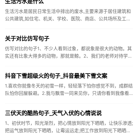
生活污水是什么
生活污水是居民日常生活中排出的废水,主要来源于居住建筑和
公共建筑,如住宅、机关、学校、医院、商店、公共场所及工业
企业卫生间等。生活污水所含的污染物主要是有机物（如蛋白
质、碳水化...
关于对比仿写句子
仿写对比的句子1、不少人看到过象，都说象是很大的动物。其
实还有比象大得多的动物，那就是鲸。2、我们的老师对待学生
很温柔，对待学生的学习却很严厉。3、松鼠的叫声很响亮，比
黄鼠狼的...
抖音下雪超级火的句子_抖音最美下雪文案
1.喜欢你就像冬天的初雪一样，轻轻落下怕你感觉不到，成群结
队怕你回屋躲避。2.我与飘雪一同来见你，只请你看到我像看
到雪一样惊喜3.坐标武汉！今天也下了好大的雪！4.下雪的时
候你...
三伏天的酷热句子_天气入伏的心情说说
1、初伏时节，阳光渐烈，把心情放到阳光下晒晒，让快乐渗透;
把运气放到阳光下晒晒，让霉运远走;把工作放到阳光下晒晒，
让成功保留。2、现在的天气，自来水可以直接泡方便麵！3、