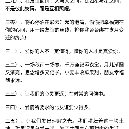
二九）、在友谊面前，人与人之间，犹如星与星之间，
不是彼此妨碍，而是互相照耀。
三零）、将心停泊在彩云升起的港湾，偷偷把幸福刻在
你的心间，用一缕友谊的丝线，将你我紧紧绑在岁月变
迁的终点!
三一）、爱你的人不一定懂得，懂你的人才是真爱你。
三二）、一场秋雨一场寒，千万谨记添衣裳，月儿渐圆
又渐亮，思念增多又倍长，小麦丰收瓜果甜，朋友幸福
到永远。
三三）、让我们的心灵更近；在时常的问候中。
三四）、爱情所要求的比友谊要少得多。
三五）、让我们发出理解之光。我们耕耘着这一块土
地，甜果涩果分尝一半。为了共同享有那甜蜜的生活，