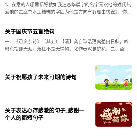
1、在意的人哪里都好就如我迷恋华晨宇的名字喜欢他的姓氏热
爱他的星座书本上糟糕的字因为他是方向冇有理由彷徨2、你的
姓氏，是我最熟悉的字。3、看到你名字姓氏甚至其中一个字我
都会突然...
关于国庆节五言绝句
一、《己亥杂诗》（其五）【清】龚自珍浩荡离愁白日斜，吟
鞭东指即天涯。落红不是无情物，化作春泥更护花。二、至今
思项羽，不肯过江东。三、《州桥》【宋】范成大州桥南北是
天街，父老年年...
关于祝愿孩子未来可期的诗句
关于表达心存感激的句子_感谢一
个人的简短句子