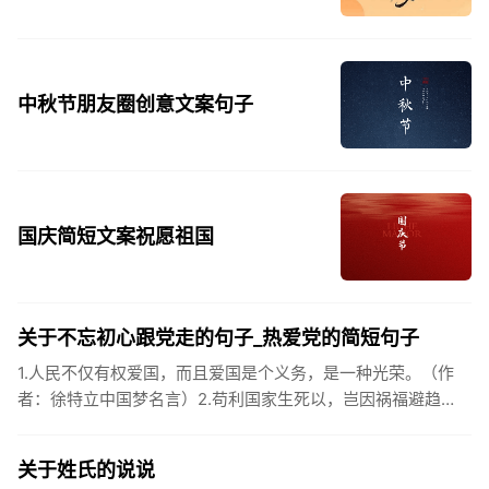
中秋节朋友圈创意文案句子
国庆简短文案祝愿祖国
关于不忘初心跟党走的句子_热爱党的简短句子
1.人民不仅有权爱国，而且爱国是个义务，是一种光荣。（作
者：徐特立中国梦名言）2.苟利国家生死以，岂因祸福避趋
之。（作者：林则徐）3.不忘初心跟党走，走进祖国的壮美山
河。4.和...
关于姓氏的说说