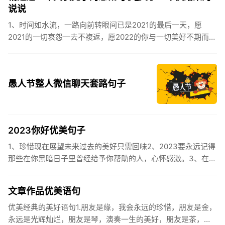
说说
1、时间如水流，一路向前转眼间已是2021的最后一天，愿
2021的一切哀怨一去不複返，愿2022的你与一切美好不期而
遇。2、认认真真过好2021年仅有的这几天，然后调整好心态
迎...
愚人节整人微信聊天套路句子
2023你好优美句子
1、珍惜现在展望未来过去的美好只需回味2、2023要永远记得
那些在你黑暗日子里曾经给予你帮助的人，心怀感激。3、在苦
也要坚持，在累也要拼搏。再见了，2023年!你好，2023年...
文章作品优美语句
优美经典的美好语句1.朋友是缘，我会永远的珍惜，朋友是金，
永远是光辉灿烂，朋友是琴，演奏一生的美好，朋友是茶，品