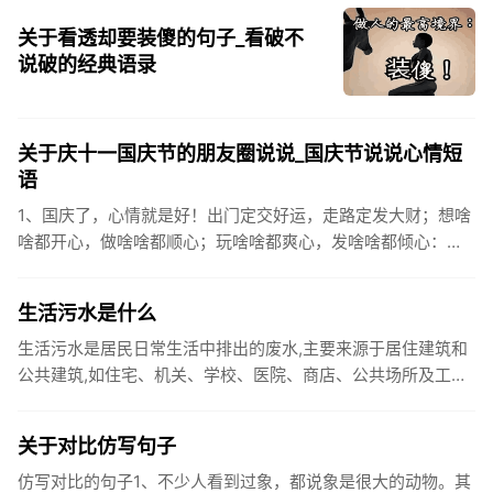
关于看透却要装傻的句子_看破不
说破的经典语录
关于庆十一国庆节的朋友圈说说_国庆节说说心情短
语
1、国庆了，心情就是好！出门定交好运，走路定发大财；想啥
啥都开心，做啥啥都顺心；玩啥啥都爽心，发啥啥都倾心：祝
你国庆开怀，乐的合不拢嘴哦！2、张灯结彩喜气浓，欢天喜地
笑开颜;华...
生活污水是什么
生活污水是居民日常生活中排出的废水,主要来源于居住建筑和
公共建筑,如住宅、机关、学校、医院、商店、公共场所及工业
企业卫生间等。生活污水所含的污染物主要是有机物（如蛋白
质、碳水化...
关于对比仿写句子
仿写对比的句子1、不少人看到过象，都说象是很大的动物。其