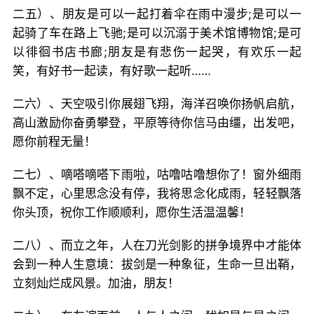
二五）、朋友是可以一起打着伞在雨中漫步;是可以一
起骑了车在路上飞驰;是可以沉溺于美术馆博物馆;是可
以徘徊书店书廊;朋友是有悲伤一起哭，有欢乐一起
笑，有好书一起读，有好歌一起听……
二六）、天空吸引你展翅飞翔，海洋召唤你扬帆启航，
高山激励你奋勇攀登，平原等待你信马由缰，出发吧，
愿你前程无量！
二七）、嘀嗒嘀嗒下雨啦，咕噜咕噜想你了！窗外细雨
飘不定，心里思念没有停，我将思念化成雨，轻轻飘落
你头顶，祝你工作顺顺利，愿你生活温温馨！
二八）、而立之年，人在刀光剑影的拼争境界中才能体
会到一种人生意境：拔剑是一种象征，生命一旦出鞘，
立刻灿烂成风景。加油，朋友！