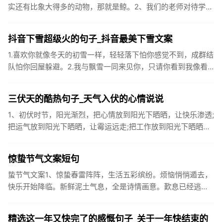
实还有比象大得多的动物，那就是鲸。2、我们的老师对待学生
很温柔，对待学生的学习却很严厉。3、松鼠的叫声很响亮，比
黄鼠狼的...
抖音下雪超级火的句子_抖音最美下雪文案
1.喜欢你就像冬天的初雪一样，轻轻落下怕你感觉不到，成群结
队怕你回屋躲避。2.我与飘雪一同来见你，只请你看到我像看
到雪一样惊喜3.坐标武汉！今天也下了好大的雪！4.下雪的时
候你...
三伏天的酷热句子_天气入伏的心情说说
1、初伏时节，阳光渐烈，把心情放到阳光下晒晒，让快乐渗透;
把运气放到阳光下晒晒，让霉运远走;把工作放到阳光下晒晒，
让成功保留。2、现在的天气，自来水可以直接泡方便麵！3、
伏之后...
惊蛰节气文案短句
蛰节气文案1、惊蛰春雷阵阵，生活五彩缤纷。烦恼悄悄遁去，
快乐开始降临。新鲜泥土气息，全是诗情画意。歎息已经逃
逸，安康不离不弃。惊蛰必有惊喜，好运天天爱你!2、惊蛰
到，阳光绕，晒...
精选这一年又快完了的感慨句子_关于一年快结束的