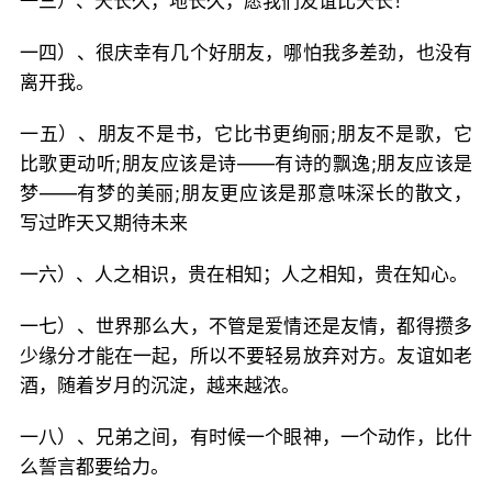
一三）、天长久，地长久，愿我们友谊比天长！
一四）、很庆幸有几个好朋友，哪怕我多差劲，也没有
离开我。
一五）、朋友不是书，它比书更绚丽;朋友不是歌，它
比歌更动听;朋友应该是诗——有诗的飘逸;朋友应该是
梦——有梦的美丽;朋友更应该是那意味深长的散文，
写过昨天又期待未来
一六）、人之相识，贵在相知；人之相知，贵在知心。
一七）、世界那么大，不管是爱情还是友情，都得攒多
少缘分才能在一起，所以不要轻易放弃对方。友谊如老
酒，随着岁月的沉淀，越来越浓。
一八）、兄弟之间，有时候一个眼神，一个动作，比什
么誓言都要给力。