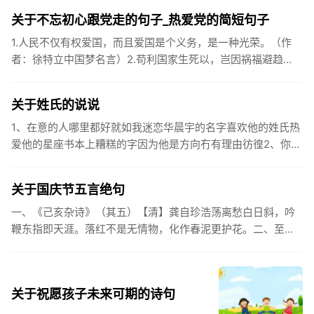
关于不忘初心跟党走的句子_热爱党的简短句子
1.人民不仅有权爱国，而且爱国是个义务，是一种光荣。（作
者：徐特立中国梦名言）2.苟利国家生死以，岂因祸福避趋
之。（作者：林则徐）3.不忘初心跟党走，走进祖国的壮美山
河。4.和...
关于姓氏的说说
1、在意的人哪里都好就如我迷恋华晨宇的名字喜欢他的姓氏热
爱他的星座书本上糟糕的字因为他是方向冇有理由彷徨2、你的
姓氏，是我最熟悉的字。3、看到你名字姓氏甚至其中一个字我
都会突然...
关于国庆节五言绝句
一、《己亥杂诗》（其五）【清】龚自珍浩荡离愁白日斜，吟
鞭东指即天涯。落红不是无情物，化作春泥更护花。二、至今
思项羽，不肯过江东。三、《州桥》【宋】范成大州桥南北是
天街，父老年年...
关于祝愿孩子未来可期的诗句