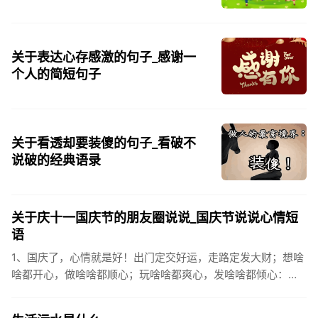
关于表达心存感激的句子_感谢一
个人的简短句子
关于看透却要装傻的句子_看破不
说破的经典语录
关于庆十一国庆节的朋友圈说说_国庆节说说心情短
语
1、国庆了，心情就是好！出门定交好运，走路定发大财；想啥
啥都开心，做啥啥都顺心；玩啥啥都爽心，发啥啥都倾心：祝
你国庆开怀，乐的合不拢嘴哦！2、张灯结彩喜气浓，欢天喜地
笑开颜;华...