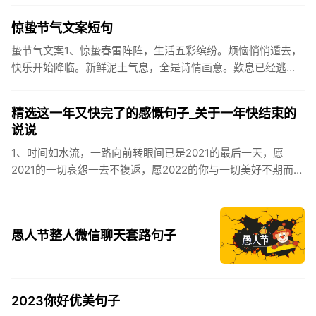
伏之后...
惊蛰节气文案短句
蛰节气文案1、惊蛰春雷阵阵，生活五彩缤纷。烦恼悄悄遁去，
快乐开始降临。新鲜泥土气息，全是诗情画意。歎息已经逃
逸，安康不离不弃。惊蛰必有惊喜，好运天天爱你!2、惊蛰
到，阳光绕，晒...
精选这一年又快完了的感慨句子_关于一年快结束的
说说
1、时间如水流，一路向前转眼间已是2021的最后一天，愿
2021的一切哀怨一去不複返，愿2022的你与一切美好不期而
遇。2、认认真真过好2021年仅有的这几天，然后调整好心态
迎...
愚人节整人微信聊天套路句子
2023你好优美句子