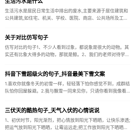
生活污水是什么
生活污水是居民日常生活中排出的废水,主要来源于居住建筑和
公共建筑,如住宅、机关、学校、医院、商店、公共场所及工业
企业卫生间等。生活污水所含的污染物主要是有机物（如蛋白
质、碳水化...
关于对比仿写句子
仿写对比的句子1、不少人看到过象，都说象是很大的动物。其
实还有比象大得多的动物，那就是鲸。2、我们的老师对待学生
很温柔，对待学生的学习却很严厉。3、松鼠的叫声很响亮，比
黄鼠狼的...
抖音下雪超级火的句子_抖音最美下雪文案
1.喜欢你就像冬天的初雪一样，轻轻落下怕你感觉不到，成群结
队怕你回屋躲避。2.我与飘雪一同来见你，只请你看到我像看
到雪一样惊喜3.坐标武汉！今天也下了好大的雪！4.下雪的时
候你...
三伏天的酷热句子_天气入伏的心情说说
1、初伏时节，阳光渐烈，把心情放到阳光下晒晒，让快乐渗透;
把运气放到阳光下晒晒，让霉运远走;把工作放到阳光下晒晒，
让成功保留。2、现在的天气，自来水可以直接泡方便麵！3、