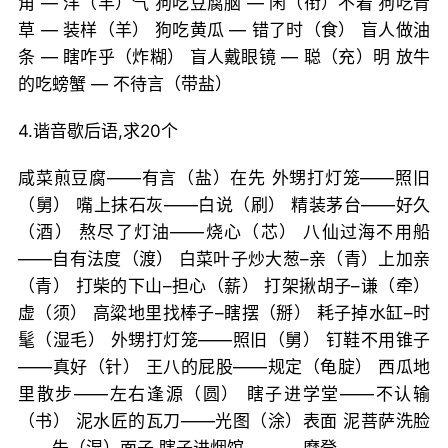
角 — 洋（羊）气 狗吃豆腐脑 — 闲（衔）不着 狗吃青
草 — 装样（羊） 狗吃黄瓜 — 错了时（食） 盲人做油
条 — 瞎咋乎（炸糊） 盲人戴眼镜 — 聪（充）明 放牛
的吃螃蟹 — 不待言（带盐）
4.谐音歇后语,求20个
咸菜煎豆腐——有言（盐）在先 外甥打灯笼——照旧
（舅） 嘴上抹石灰——白说（刷） 精装茅台——好久
（酒） 熬尽了灯油——烧心（芯） 八仙过海不用船
——自有法度（渡） 白菜叶子炒大葱–亲（青）上加亲
（青） 打柴的下山–担心（薪） 打架揪胡子–谦（牵）
虚（须） 高粱地里找棒子–瞎摆（掰） 耗子掉水缸–时
髦（湿毛） 外甥打灯笼——照旧（舅） 钉鞋不用锥子
——真好（针） 王八的屁股——规定（龟腚） 西瓜地
里散步——左右逢源（圆） 瞎子进学堂——不认输
（书） 泥水匠的瓦刀——光图（涂）表面 泥菩萨洗脸