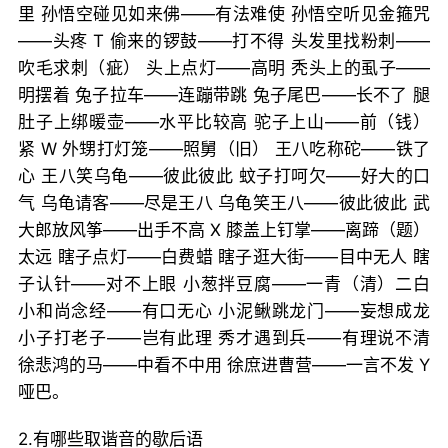
里 孙悟空碰见如来佛——有法难使 孙悟空听见金箍咒
——头疼 T 偷来的锣鼓——打不得 头发里找粉刺——
吹毛求刺（疵） 头上点灯——高明 秃头上的虱子——
明摆着 兔子拉车——连蹦带跳 兔子尾巴——长不了 腿
肚子上绑暖壶——水平比较高 驼子上山——前（钱）
紧 W 外甥打灯笼——照舅（旧） 王八吃称砣——铁了
心 王八笑乌龟——彼此彼此 蚊子打呵欠——好大的口
气 乌龟请客——尽是王八 乌龟笑王八——彼此彼此 武
大郎放风筝——出手不高 X 膝盖上钉掌——离蹄（题）
太远 瞎子点灯——白费蜡 瞎子逛大街——目中无人 瞎
子认针——对不上眼 小葱拌豆腐——一青（清）二白
小和尚念经——有口无心 小泥鳅跳龙门——妄想成龙
小子打老子——岂有此理 秀才遇到兵——有理说不清
徐悲鸿的马——中看不中用 徐庶进曹营——一言不发 Y
哑巴。
2.有哪些取谐音的歇后语