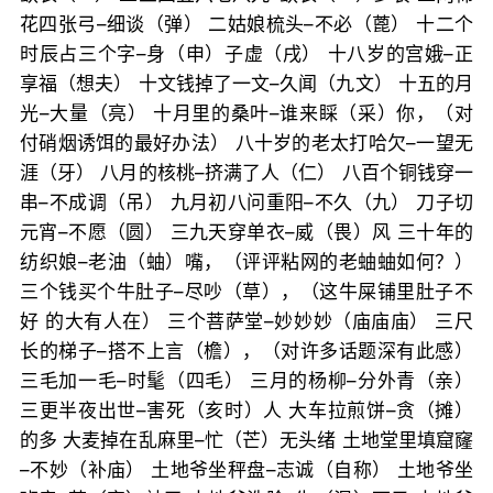
花四张弓–细谈（弹） 二姑娘梳头–不必（蓖） 十二个
时辰占三个字–身（申）子虚（戌） 十八岁的宫娥–正
享福（想夫） 十文钱掉了一文–久闻（九文） 十五的月
光–大量（亮） 十月里的桑叶–谁来睬（采）你，（对
付硝烟诱饵的最好办法） 八十岁的老太打哈欠–一望无
涯（牙） 八月的核桃–挤满了人（仁） 八百个铜钱穿一
串–不成调（吊） 九月初八问重阳–不久（九） 刀子切
元宵–不愿（圆） 三九天穿单衣–威（畏）风 三十年的
纺织娘–老油（蚰）嘴，（评评粘网的老蚰蚰如何？）
三个钱买个牛肚子–尽吵（草），（这牛屎铺里肚子不
好 的大有人在） 三个菩萨堂–妙妙妙（庙庙庙） 三尺
长的梯子–搭不上言（檐），（对许多话题深有此感）
三毛加一毛–时髦（四毛） 三月的杨柳–分外青（亲）
三更半夜出世–害死（亥时）人 大车拉煎饼–贪（摊）
的多 大麦掉在乱麻里–忙（芒）无头绪 土地堂里填窟窿
–不妙（补庙） 土地爷坐秤盘–志诚（自称） 土地爷坐