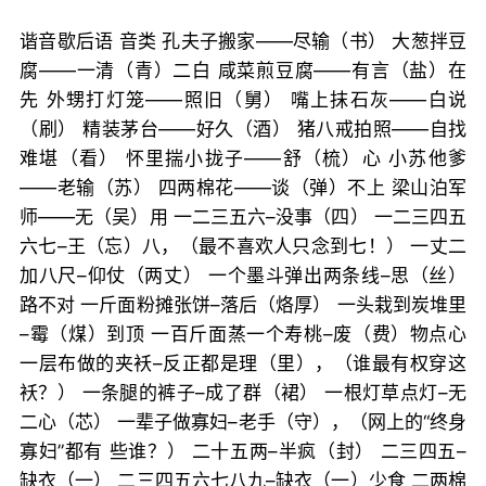
谐音歇后语 音类 孔夫子搬家——尽输（书） 大葱拌豆
腐——一清（青）二白 咸菜煎豆腐——有言（盐）在
先 外甥打灯笼——照旧（舅） 嘴上抹石灰——白说
（刷） 精装茅台——好久（酒） 猪八戒拍照——自找
难堪（看） 怀里揣小拢子——舒（梳）心 小苏他爹
——老输（苏） 四两棉花——谈（弹）不上 梁山泊军
师——无（吴）用 一二三五六–没事（四） 一二三四五
六七–王（忘）八，（最不喜欢人只念到七！） 一丈二
加八尺–仰仗（两丈） 一个墨斗弹出两条线–思（丝）
路不对 一斤面粉摊张饼–落后（烙厚） 一头栽到炭堆里
–霉（煤）到顶 一百斤面蒸一个寿桃–废（费）物点心
一层布做的夹袄–反正都是理（里），（谁最有权穿这
袄？） 一条腿的裤子–成了群（裙） 一根灯草点灯–无
二心（芯） 一辈子做寡妇–老手（守），（网上的“终身
寡妇”都有 些谁？） 二十五两–半疯（封） 二三四五–
缺衣（一） 二三四五六七八九–缺衣（一）少食 二两棉