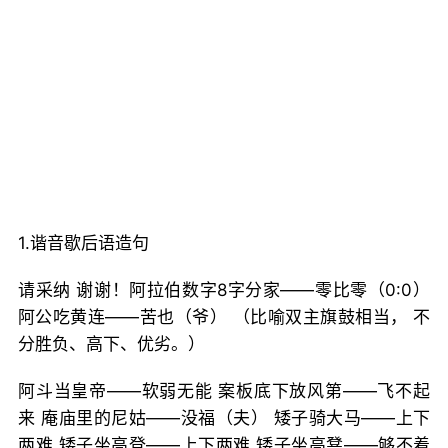
1.谐音歇后语造句
请采纳 谢谢！阿拉伯数字8字分家——零比零（0:0）
阿公吃黄连——苦也（爷） （比喻双主旗鼓相当， 不
分胜负、高下、优劣。）
阿斗当皇帝——软弱无能 案板底下放风第——飞不起
来 庵庙里的尼姑——没福（夫） 矮子骑大马——上下
两难 矮子坐高登——上下两难 矮子坐高凳——够不着