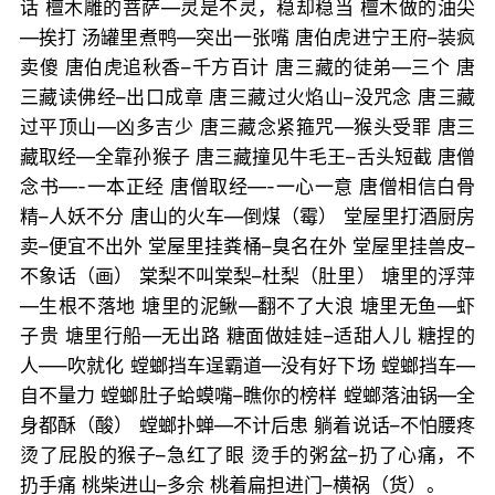
话 檀木雕的菩萨—灵是不灵，稳却稳当 檀木做的油尖
—挨打 汤罐里煮鸭—突出一张嘴 唐伯虎进宁王府–装疯
卖傻 唐伯虎追秋香–千方百计 唐三藏的徒弟—三个 唐
三藏读佛经–出口成章 唐三藏过火焰山–没咒念 唐三藏
过平顶山—凶多吉少 唐三藏念紧箍咒—猴头受罪 唐三
藏取经—全靠孙猴子 唐三藏撞见牛毛王–舌头短截 唐僧
念书—-一本正经 唐僧取经—-一心一意 唐僧相信白骨
精–人妖不分 唐山的火车—倒煤（霉） 堂屋里打酒厨房
卖–便宜不出外 堂屋里挂粪桶–臭名在外 堂屋里挂兽皮–
不象话（画） 棠梨不叫棠梨–杜梨（肚里） 塘里的浮萍
—生根不落地 塘里的泥鳅—翻不了大浪 塘里无鱼—虾
子贵 塘里行船—无出路 糖面做娃娃–适甜人儿 糖捏的
人—–吹就化 螳螂挡车逞霸道—没有好下场 螳螂挡车—
自不量力 螳螂肚子蛤蟆嘴–瞧你的榜样 螳螂落油锅—全
身都酥（酸） 螳螂扑蝉—不计后患 躺着说话–不怕腰疼
烫了屁股的猴子–急红了眼 烫手的粥盆–扔了心痛，不
扔手痛 桃柴进山–多佘 桃着扁担进门–横祸（货）。