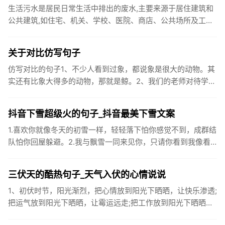
生活污水是居民日常生活中排出的废水,主要来源于居住建筑和
公共建筑,如住宅、机关、学校、医院、商店、公共场所及工业
企业卫生间等。生活污水所含的污染物主要是有机物（如蛋白
质、碳水化...
关于对比仿写句子
仿写对比的句子1、不少人看到过象，都说象是很大的动物。其
实还有比象大得多的动物，那就是鲸。2、我们的老师对待学生
很温柔，对待学生的学习却很严厉。3、松鼠的叫声很响亮，比
黄鼠狼的...
抖音下雪超级火的句子_抖音最美下雪文案
1.喜欢你就像冬天的初雪一样，轻轻落下怕你感觉不到，成群结
队怕你回屋躲避。2.我与飘雪一同来见你，只请你看到我像看
到雪一样惊喜3.坐标武汉！今天也下了好大的雪！4.下雪的时
候你...
三伏天的酷热句子_天气入伏的心情说说
1、初伏时节，阳光渐烈，把心情放到阳光下晒晒，让快乐渗透;
把运气放到阳光下晒晒，让霉运远走;把工作放到阳光下晒晒，
让成功保留。2、现在的天气，自来水可以直接泡方便麵！3、