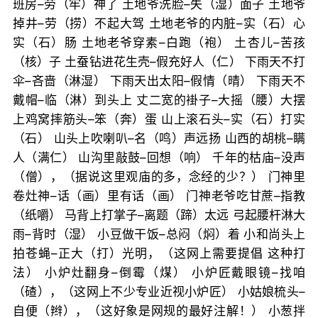
班房–劳（牢）神了 土地爷洗脸–失（湿）面子 土地爷
掉井–劳（捞）不起大驾 土地老爷的内脏–实（石）心
实（石）肠 土地老爷穿素–白跑（袍） 土杏儿–苦孩
（核）子 土蚕钻进花生壳–假充好人（仁） 下雨天不打
伞–吝啬（淋湿） 下雨天出太阳–假情（晴） 下雨天不
戴帽–临（淋）到头上 丈二宽的褂子–大摇（腰）大摆
上鸡窝摔筋头–笨（奔）蛋 山上滚石头–实（石）打实
（石） 山头上吹喇叭–名（鸣）声远扬 山西的胡桃–瞒
人（满仁） 山沟里敲鼓–回想（响） 千年的枯庙–没声
（僧），（据说这里观庙的多，念经的少？） 门神里
卷灶神–话（画）里有话（画） 门神老爷吃甘蔗–指教
（纸嚼） 马背上打掌子–离题（蹄）太远 弓起腰杆淋大
雨–背时（湿） 小豆做干饭–总闷（焖）着 小和尚头上
拍苍蝇–正大（打）光明，（这网上需要提倡 这种打
法） 小炉灶翻身–倒霉（煤） 小炉匠戴眼镜–找咱
（碴），（这网上不少专业近视小炉匠） 小姑娘梳头–
自便（辫），（这好象是网规的最好注解！） 小葱拌