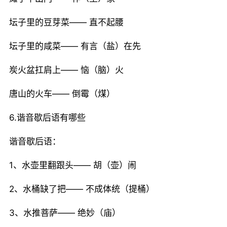
坛子里的豆芽菜—— 直不起腰
坛子里的咸菜—— 有言（盐）在先
炭火盆扛肩上—— 恼（脑）火
唐山的火车—— 倒霉（煤）
6.谐音歇后语有哪些
谐音歇后语：
1、水壶里翻跟头—— 胡（壶）闹
2、水桶缺了把—— 不成体统（提桶）
3、水推菩萨—— 绝妙（庙）