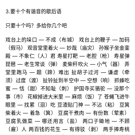
3.要十个有谐音的歇后语
只要十个吗？多给你几个吧
戏台上的垛口 — 不成（布城） 戏台上的鞭子 — 加码
（假马） 观音堂里着火 — 妙哉（庙灾） 孙猴子坐金銮
殿 — 不象仁（人）君 寿星打靶 — 老腔（枪） 寿星弹
琵琶 — 老生常谈（弹） 麦柴秆吹火 — 小气（器） 弄
堂里跑马 — 题（蹄）难出 扯胡子过河 — 谦虚（牵
须）过度（渡） 扯铃扯到半空中 — 空想（响） 抓蜂吃
蜜 — 恬（甜）不知耻（刺） 护国寺买骆驼 — 没那个
事（市） 花椒掉进大米里 — 麻烦（饭）了 苍蝇飞进牛
眼里 — 找累（泪）吃 豆渣贴门神 — 不沾（粘） 豆箕
柴着火 — 着急（箕） 豆腐干煮肉 — 有份数（荤素）
豆腐乳做菜 — 哪还用言（盐） 两口子锄地 — 不顾
（雇）人 两百钱的花生 — 有得驳（剥） 两手捧寿桃