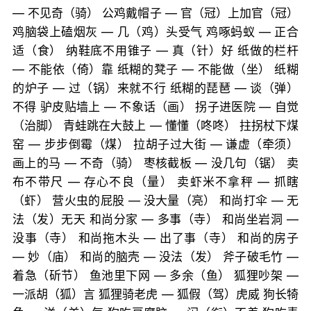
— 不见奇（骑） 公鸡戴帽子 — 官（冠）上加官（冠）
鸡脑袋上磕烟灰 — 几（鸡）头受气 鸡啄蚂蚁 — 正合
适（食） 纳鞋底不用锥子 — 真（针）好 纸做的栏杆
— 不能依（倚）靠 纸糊的凳子 — 不能做（坐） 纸糊
的炉子 — 过（锅）来就不行 纸糊的琵琶 — 谈（弹）
不得 驴皮贴墙上 — 不象话（画） 拐子进医院 — 自觉
（治脚） 青蛙跳在大鼓上 — 懂懂（咚咚） 拄拐杖下煤
窑 — 步步倒霉（煤） 拉胡子过大街 — 谦虚（牵须）
画上的马 — 不奇（骑） 枣核截板 — 没几句（锯） 卖
布不带尺 — 存心不良（量） 卖虾米不拿秤 — 抓瞎
（虾） 营火虫的屁股 — 没大量（亮） 和尚打伞 — 无
法（发）无天 和尚分家 — 多事（寺） 和尚坐岩洞 —
没事（寺） 和尚拖木头 — 出了事（寺） 和尚的房子
— 妙（庙） 和尚的脑壳 — 没法（发） 斧子破毛竹 —
着急（斫节） 鱼池里下网 — 多余（鱼） 狐狸吵架 —
一派胡（狐）言 狐狸骑老虎 — 狐假（驾）虎威 狗长犄