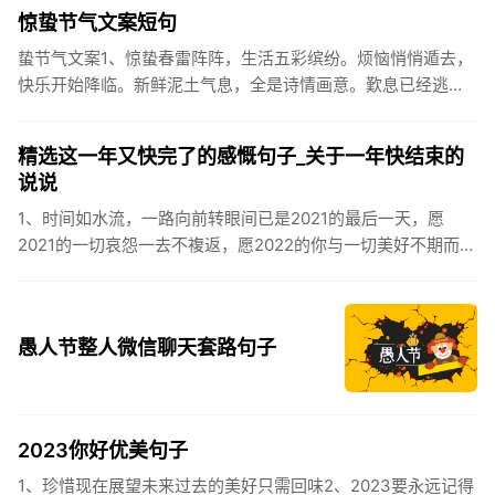
伏之后...
惊蛰节气文案短句
蛰节气文案1、惊蛰春雷阵阵，生活五彩缤纷。烦恼悄悄遁去，
快乐开始降临。新鲜泥土气息，全是诗情画意。歎息已经逃
逸，安康不离不弃。惊蛰必有惊喜，好运天天爱你!2、惊蛰
到，阳光绕，晒...
精选这一年又快完了的感慨句子_关于一年快结束的
说说
1、时间如水流，一路向前转眼间已是2021的最后一天，愿
2021的一切哀怨一去不複返，愿2022的你与一切美好不期而
遇。2、认认真真过好2021年仅有的这几天，然后调整好心态
迎...
愚人节整人微信聊天套路句子
2023你好优美句子
1、珍惜现在展望未来过去的美好只需回味2、2023要永远记得