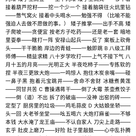
接着葫芦挖籽——挖一个少一个 接着脑袋往火炕里钻
——憋气窝火 接着中头喝水——勉强不得 （比喻不能
强迫人去做不愿做的事。） 矮子推掌——出手不高 矮
子爬坡——贪便宜 按老方子吃药——还是老一套 暗地
里耍拳——瞎打一阵 安禄山起兵——反了 案板上砍骨
头——干干脆脆 岸边的青蛙——一触即跳 B 八级工拜
师傅——精益求精 八十岁学吹打——上气不接下气 八
月十五的月亮——光明正大 半夜吃柿子——专拣软的
捏 半夜三更放大炮——一鸣惊人 抱住木炭亲嘴——碰
一鼻子黑 抱着元宝跳井——舍命不舍财 冰糖煮黄莲
——同甘共苦 C 曹操遇蒋干——倒了大霉 茶壶煮饺子
——倒（道）不出 拆了的破庙——没神 出窑的砖——
定型了 厨房里的垃圾——鸡毛蒜皮 D 大姑娘坐轿——
头一回 大老爷坐堂——吆五喝六 大炮打麻雀——不够
本钱 大水淹了龙王庙——不认自家人 刀尖上走路——
玄乎 肚皮上磨刀——好险 肚子里敲鼓——心中乱扑腾