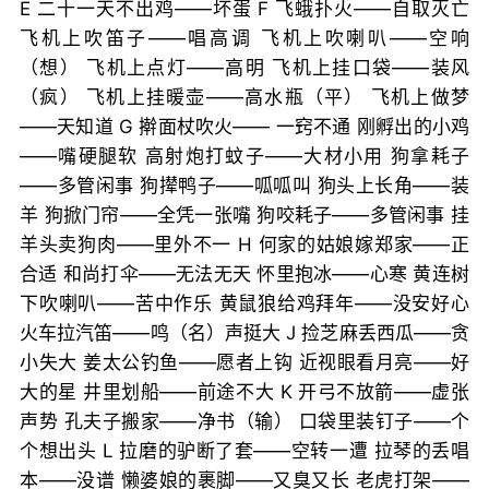
E 二十一天不出鸡——坏蛋 F 飞蛾扑火——自取灭亡
飞机上吹笛子——唱高调 飞机上吹喇叭——空响
（想） 飞机上点灯——高明 飞机上挂口袋——装风
（疯） 飞机上挂暖壶——高水瓶（平） 飞机上做梦
——天知道 G 擀面杖吹火—— 一窍不通 刚孵出的小鸡
——嘴硬腿软 高射炮打蚊子——大材小用 狗拿耗子
——多管闲事 狗撵鸭子——呱呱叫 狗头上长角——装
羊 狗掀门帘——全凭一张嘴 狗咬耗子——多管闲事 挂
羊头卖狗肉——里外不一 H 何家的姑娘嫁郑家——正
合适 和尚打伞——无法无天 怀里抱冰——心寒 黄连树
下吹喇叭——苦中作乐 黄鼠狼给鸡拜年——没安好心
火车拉汽笛——鸣（名）声挺大 J 捡芝麻丢西瓜——贪
小失大 姜太公钓鱼——愿者上钩 近视眼看月亮——好
大的星 井里划船——前途不大 K 开弓不放箭——虚张
声势 孔夫子搬家——净书（输） 口袋里装钉子——个
个想出头 L 拉磨的驴断了套——空转一遭 拉琴的丢唱
本——没谱 懒婆娘的裹脚——又臭又长 老虎打架——