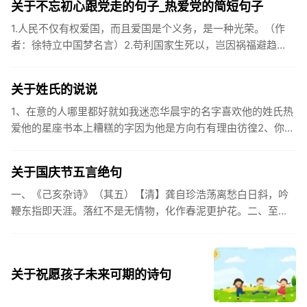
关于不忘初心跟党走的句子_热爱党的简短句子
1.人民不仅有权爱国，而且爱国是个义务，是一种光荣。（作
者：徐特立中国梦名言）2.苟利国家生死以，岂因祸福避趋
之。（作者：林则徐）3.不忘初心跟党走，走进祖国的壮美山
河。4.和...
关于姓氏的说说
1、在意的人哪里都好就如我迷恋华晨宇的名字喜欢他的姓氏热
爱他的星座书本上糟糕的字因为他是方向冇有理由彷徨2、你的
姓氏，是我最熟悉的字。3、看到你名字姓氏甚至其中一个字我
都会突然...
关于国庆节五言绝句
一、《己亥杂诗》（其五）【清】龚自珍浩荡离愁白日斜，吟
鞭东指即天涯。落红不是无情物，化作春泥更护花。二、至今
思项羽，不肯过江东。三、《州桥》【宋】范成大州桥南北是
天街，父老年年...
关于祝愿孩子未来可期的诗句