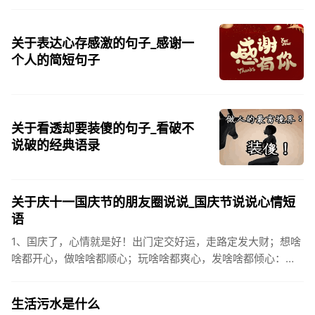
关于表达心存感激的句子_感谢一
个人的简短句子
关于看透却要装傻的句子_看破不
说破的经典语录
关于庆十一国庆节的朋友圈说说_国庆节说说心情短
语
1、国庆了，心情就是好！出门定交好运，走路定发大财；想啥
啥都开心，做啥啥都顺心；玩啥啥都爽心，发啥啥都倾心：祝
你国庆开怀，乐的合不拢嘴哦！2、张灯结彩喜气浓，欢天喜地
笑开颜;华...
生活污水是什么