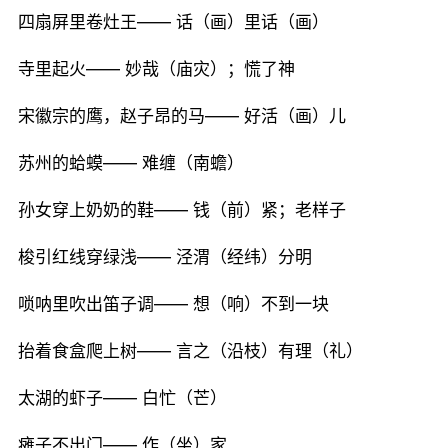
四扇屏里卷灶王—— 话（画）里话（画）
寺里起火—— 妙哉（庙灾）；慌了神
宋徽宗的鹰，赵子昂的马—— 好活（画）儿
苏州的蛤蟆—— 难缠（南蟾）
孙女穿上奶奶的鞋—— 钱（前）紧；老样子
梭引红线穿绿浅—— 泾渭（经纬）分明
唢呐里吹出笛子调—— 想（响）不到一块
抬着食盒爬上树—— 言之（沿枝）有理（礼）
太湖的虾子—— 白忙（芒）
瘫子不出门—— 作（坐）家