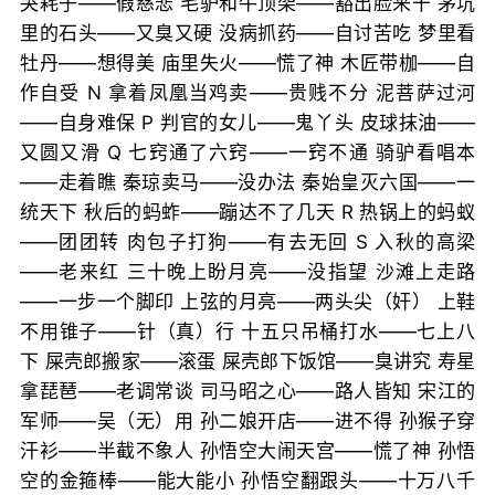
哭耗子——假慈悲 毛驴和牛顶架——豁出脸来干 茅坑
里的石头——又臭又硬 没病抓药——自讨苦吃 梦里看
牡丹——想得美 庙里失火——慌了神 木匠带枷——自
作自受 N 拿着凤凰当鸡卖——贵贱不分 泥菩萨过河
——自身难保 P 判官的女儿——鬼丫头 皮球抹油——
又圆又滑 Q 七窍通了六窍——一窍不通 骑驴看唱本
——走着瞧 秦琼卖马——没办法 秦始皇灭六国——一
统天下 秋后的蚂蚱——蹦达不了几天 R 热锅上的蚂蚁
——团团转 肉包子打狗——有去无回 S 入秋的高梁
——老来红 三十晚上盼月亮——没指望 沙滩上走路
——一步一个脚印 上弦的月亮——两头尖（奸） 上鞋
不用锥子——针（真）行 十五只吊桶打水——七上八
下 屎壳郎搬家——滚蛋 屎壳郎下饭馆——臭讲究 寿星
拿琵琶——老调常谈 司马昭之心——路人皆知 宋江的
军师——吴（无）用 孙二娘开店——进不得 孙猴子穿
汗衫——半截不象人 孙悟空大闹天宫——慌了神 孙悟
空的金箍棒——能大能小 孙悟空翻跟头——十万八千