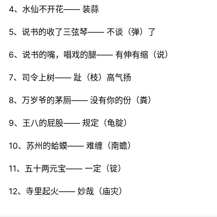
4、水仙不开花—— 装蒜
5、说书的收了三弦琴—— 不谈（弹）了
6、说书的嘴，唱戏的腿—— 有伸有缩（说）
7、司令上树—— 趾（枝）高气扬
8、万岁爷的茅厕—— 没有你的份（粪）
9、王八的屁股—— 规定（龟腚）
10、苏州的蛤蟆—— 难缠（南蟾）
11、五十两元宝—— 一定（锭）
12、寺里起火—— 妙哉（庙灾）