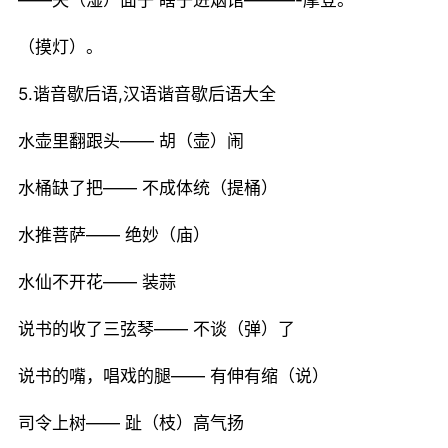
——失（湿）面子 瞎子进烟馆———-摩登。
（摸灯）。
5.谐音歇后语,汉语谐音歇后语大全
水壶里翻跟头—— 胡（壶）闹
水桶缺了把—— 不成体统（提桶）
水推菩萨—— 绝妙（庙）
水仙不开花—— 装蒜
说书的收了三弦琴—— 不谈（弹）了
说书的嘴，唱戏的腿—— 有伸有缩（说）
司令上树—— 趾（枝）高气扬