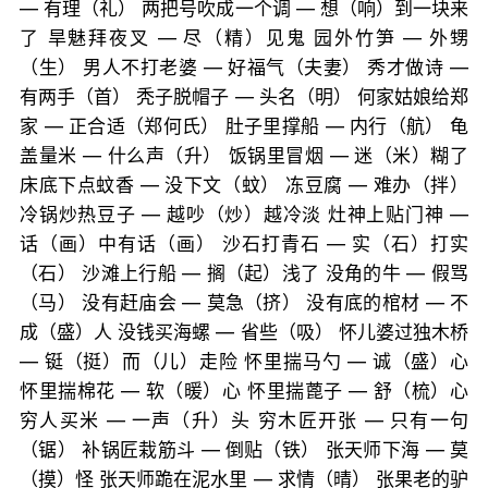
— 有理（礼） 两把号吹成一个调 — 想（响）到一块来
了 旱魅拜夜叉 — 尽（精）见鬼 园外竹笋 — 外甥
（生） 男人不打老婆 — 好福气（夫妻） 秀才做诗 —
有两手（首） 秃子脱帽子 — 头名（明） 何家姑娘给郑
家 — 正合适（郑何氏） 肚子里撑船 — 内行（航） 龟
盖量米 — 什么声（升） 饭锅里冒烟 — 迷（米）糊了
床底下点蚊香 — 没下文（蚊） 冻豆腐 — 难办（拌）
冷锅炒热豆子 — 越吵（炒）越冷淡 灶神上贴门神 —
话（画）中有话（画） 沙石打青石 — 实（石）打实
（石） 沙滩上行船 — 搁（起）浅了 没角的牛 — 假骂
（马） 没有赶庙会 — 莫急（挤） 没有底的棺材 — 不
成（盛）人 没钱买海螺 — 省些（吸） 怀儿婆过独木桥
— 铤（挺）而（儿）走险 怀里揣马勺 — 诚（盛）心
怀里揣棉花 — 软（暖）心 怀里揣蓖子 — 舒（梳）心
穷人买米 — 一声（升）头 穷木匠开张 — 只有一句
（锯） 补锅匠栽筋斗 — 倒贴（铁） 张天师下海 — 莫
（摸）怪 张天师跪在泥水里 — 求情（晴） 张果老的驴