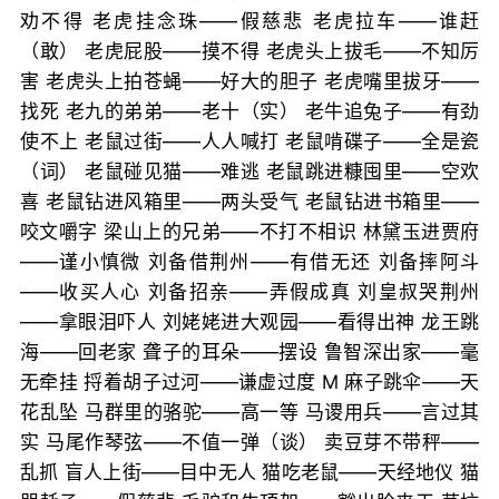
劝不得 老虎挂念珠——假慈悲 老虎拉车——谁赶
（敢） 老虎屁股——摸不得 老虎头上拔毛——不知厉
害 老虎头上拍苍蝇——好大的胆子 老虎嘴里拔牙——
找死 老九的弟弟——老十（实） 老牛追兔子——有劲
使不上 老鼠过街——人人喊打 老鼠啃碟子——全是瓷
（词） 老鼠碰见猫——难逃 老鼠跳进糠囤里——空欢
喜 老鼠钻进风箱里——两头受气 老鼠钻进书箱里——
咬文嚼字 梁山上的兄弟——不打不相识 林黛玉进贾府
——谨小慎微 刘备借荆州——有借无还 刘备摔阿斗
——收买人心 刘备招亲——弄假成真 刘皇叔哭荆州
——拿眼泪吓人 刘姥姥进大观园——看得出神 龙王跳
海——回老家 聋子的耳朵——摆设 鲁智深出家——毫
无牵挂 捋着胡子过河——谦虚过度 M 麻子跳伞——天
花乱坠 马群里的骆驼——高一等 马谡用兵——言过其
实 马尾作琴弦——不值一弹（谈） 卖豆芽不带秤——
乱抓 盲人上街——目中无人 猫吃老鼠——天经地仪 猫