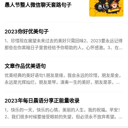
愚人节整人微信聊天套路句子
2023你好优美句子
1、珍惜现在展望未来过去的美好只需回味2、2023要永远记得
那些在你黑暗日子里曾经给予你帮助的人，心怀感激。3、在苦
也要坚持，在累也要拼搏。再见了，2023年!你好，2023年...
文章作品优美语句
优美经典的美好语句1.朋友是缘，我会永远的珍惜，朋友是金，
永远是光辉灿烂，朋友是琴，演奏一生的美好，朋友是茶，品
味一生的清香，朋友是笔，写岀一生的幸福，朋友是歌，唱岀
一辈子温暖...
2023年每日晨语分享正能量收录
1、快乐的一天，快乐的心情，美丽的人生，我的祝福。早安！
2、我们很多时候要接受眼前的失望，但必须永不放弃希望。早
安！3、书虽然不能直接帮你解决问题，却能给你一个更好的角