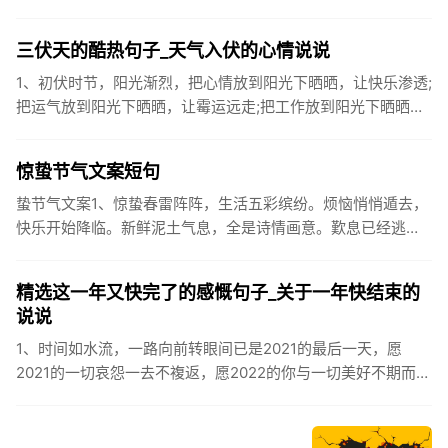
到雪一样惊喜3.坐标武汉！今天也下了好大的雪！4.下雪的时
候你...
三伏天的酷热句子_天气入伏的心情说说
1、初伏时节，阳光渐烈，把心情放到阳光下晒晒，让快乐渗透;
把运气放到阳光下晒晒，让霉运远走;把工作放到阳光下晒晒，
让成功保留。2、现在的天气，自来水可以直接泡方便麵！3、
伏之后...
惊蛰节气文案短句
蛰节气文案1、惊蛰春雷阵阵，生活五彩缤纷。烦恼悄悄遁去，
快乐开始降临。新鲜泥土气息，全是诗情画意。歎息已经逃
逸，安康不离不弃。惊蛰必有惊喜，好运天天爱你!2、惊蛰
到，阳光绕，晒...
精选这一年又快完了的感慨句子_关于一年快结束的
说说
1、时间如水流，一路向前转眼间已是2021的最后一天，愿
2021的一切哀怨一去不複返，愿2022的你与一切美好不期而
遇。2、认认真真过好2021年仅有的这几天，然后调整好心态
迎...