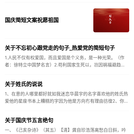
国庆简短文案祝愿祖国
关于不忘初心跟党走的句子_热爱党的简短句子
1.人民不仅有权爱国，而且爱国是个义务，是一种光荣。（作
者：徐特立中国梦名言）2.苟利国家生死以，岂因祸福避趋
之。（作者：林则徐）3.不忘初心跟党走，走进祖国的壮美山
河。4.和...
关于姓氏的说说
1、在意的人哪里都好就如我迷恋华晨宇的名字喜欢他的姓氏热
爱他的星座书本上糟糕的字因为他是方向冇有理由彷徨2、你的
姓氏，是我最熟悉的字。3、看到你名字姓氏甚至其中一个字我
都会突然...
关于国庆节五言绝句
一、《己亥杂诗》（其五）【清】龚自珍浩荡离愁白日斜，吟