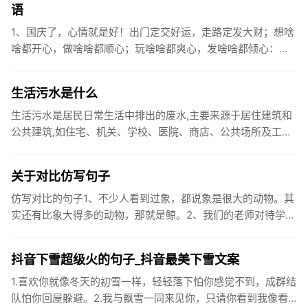
语
1、国庆了，心情就是好！出门定交好运，走路定发大财；想啥
啥都开心，做啥啥都顺心；玩啥啥都爽心，发啥啥都倾心：祝
你国庆开怀，乐的合不拢嘴哦！2、张灯结彩喜气浓，欢天喜地
笑开颜;华...
生活污水是什么
生活污水是居民日常生活中排出的废水,主要来源于居住建筑和
公共建筑,如住宅、机关、学校、医院、商店、公共场所及工业
企业卫生间等。生活污水所含的污染物主要是有机物（如蛋白
质、碳水化...
关于对比仿写句子
仿写对比的句子1、不少人看到过象，都说象是很大的动物。其
实还有比象大得多的动物，那就是鲸。2、我们的老师对待学生
很温柔，对待学生的学习却很严厉。3、松鼠的叫声很响亮，比
黄鼠狼的...
抖音下雪超级火的句子_抖音最美下雪文案
1.喜欢你就像冬天的初雪一样，轻轻落下怕你感觉不到，成群结
队怕你回屋躲避。2.我与飘雪一同来见你，只请你看到我像看