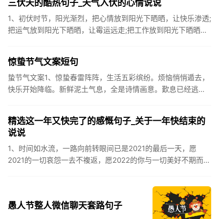
三伏天的酷热句子_天气入伏的心情说说
1、初伏时节，阳光渐烈，把心情放到阳光下晒晒，让快乐渗透;
把运气放到阳光下晒晒，让霉运远走;把工作放到阳光下晒晒，
让成功保留。2、现在的天气，自来水可以直接泡方便麵！3、
伏之后...
惊蛰节气文案短句
蛰节气文案1、惊蛰春雷阵阵，生活五彩缤纷。烦恼悄悄遁去，
快乐开始降临。新鲜泥土气息，全是诗情画意。歎息已经逃
逸，安康不离不弃。惊蛰必有惊喜，好运天天爱你!2、惊蛰
到，阳光绕，晒...
精选这一年又快完了的感慨句子_关于一年快结束的
说说
1、时间如水流，一路向前转眼间已是2021的最后一天，愿
2021的一切哀怨一去不複返，愿2022的你与一切美好不期而
遇。2、认认真真过好2021年仅有的这几天，然后调整好心态
迎...
愚人节整人微信聊天套路句子