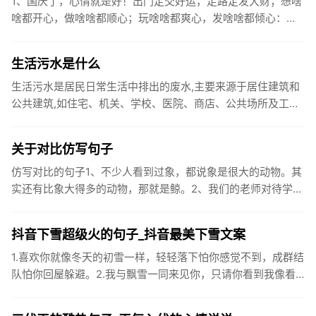
1、国庆了，心情就是好！出门定交好运，走路定发大财；想啥
啥都开心，做啥啥都顺心；玩啥啥都爽心，发啥啥都倾心：祝
你国庆开怀，乐的合不拢嘴哦！2、张灯结彩喜气浓，欢天喜地
笑开颜;华...
生活污水是什么
生活污水是居民日常生活中排出的废水,主要来源于居住建筑和
公共建筑,如住宅、机关、学校、医院、商店、公共场所及工业
企业卫生间等。生活污水所含的污染物主要是有机物（如蛋白
质、碳水化...
关于对比仿写句子
仿写对比的句子1、不少人看到过象，都说象是很大的动物。其
实还有比象大得多的动物，那就是鲸。2、我们的老师对待学生
很温柔，对待学生的学习却很严厉。3、松鼠的叫声很响亮，比
黄鼠狼的...
抖音下雪超级火的句子_抖音最美下雪文案
1.喜欢你就像冬天的初雪一样，轻轻落下怕你感觉不到，成群结
队怕你回屋躲避。2.我与飘雪一同来见你，只请你看到我像看
到雪一样惊喜3.坐标武汉！今天也下了好大的雪！4.下雪的时
候你...