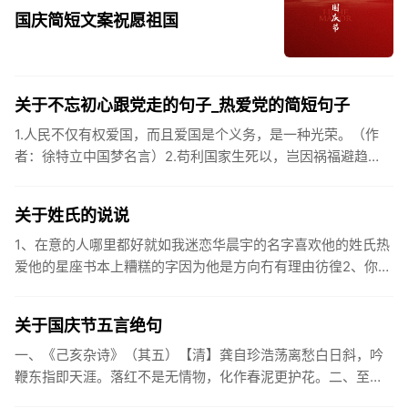
国庆简短文案祝愿祖国
关于不忘初心跟党走的句子_热爱党的简短句子
1.人民不仅有权爱国，而且爱国是个义务，是一种光荣。（作
者：徐特立中国梦名言）2.苟利国家生死以，岂因祸福避趋
之。（作者：林则徐）3.不忘初心跟党走，走进祖国的壮美山
河。4.和...
关于姓氏的说说
1、在意的人哪里都好就如我迷恋华晨宇的名字喜欢他的姓氏热
爱他的星座书本上糟糕的字因为他是方向冇有理由彷徨2、你的
姓氏，是我最熟悉的字。3、看到你名字姓氏甚至其中一个字我
都会突然...
关于国庆节五言绝句
一、《己亥杂诗》（其五）【清】龚自珍浩荡离愁白日斜，吟
鞭东指即天涯。落红不是无情物，化作春泥更护花。二、至今
思项羽，不肯过江东。三、《州桥》【宋】范成大州桥南北是