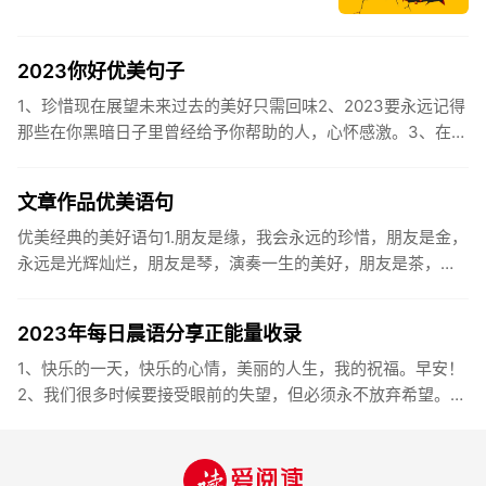
2023你好优美句子
1、珍惜现在展望未来过去的美好只需回味2、2023要永远记得
那些在你黑暗日子里曾经给予你帮助的人，心怀感激。3、在苦
也要坚持，在累也要拼搏。再见了，2023年!你好，2023年...
文章作品优美语句
优美经典的美好语句1.朋友是缘，我会永远的珍惜，朋友是金，
永远是光辉灿烂，朋友是琴，演奏一生的美好，朋友是茶，品
味一生的清香，朋友是笔，写岀一生的幸福，朋友是歌，唱岀
一辈子温暖...
2023年每日晨语分享正能量收录
1、快乐的一天，快乐的心情，美丽的人生，我的祝福。早安！
2、我们很多时候要接受眼前的失望，但必须永不放弃希望。早
安！3、书虽然不能直接帮你解决问题，却能给你一个更好的角
度。早安...