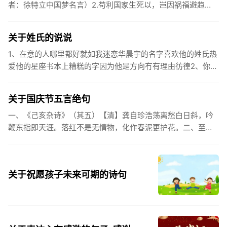
者：徐特立中国梦名言）2.苟利国家生死以，岂因祸福避趋
之。（作者：林则徐）3.不忘初心跟党走，走进祖国的壮美山
河。4.和...
关于姓氏的说说
1、在意的人哪里都好就如我迷恋华晨宇的名字喜欢他的姓氏热
爱他的星座书本上糟糕的字因为他是方向冇有理由彷徨2、你的
姓氏，是我最熟悉的字。3、看到你名字姓氏甚至其中一个字我
都会突然...
关于国庆节五言绝句
一、《己亥杂诗》（其五）【清】龚自珍浩荡离愁白日斜，吟
鞭东指即天涯。落红不是无情物，化作春泥更护花。二、至今
思项羽，不肯过江东。三、《州桥》【宋】范成大州桥南北是
天街，父老年年...
关于祝愿孩子未来可期的诗句