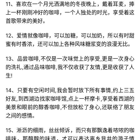
11、喜欢在一个月光洒满地的冬夜晚上，戴着耳麦，捧
上一杯刚刚冲好的咖啡，一个人独处的时光，享受着这
首歌带来的美好。
12、爱情就像咖啡，可以加糖，可以加奶，所以有时甜
蜜有时香浓，还可以加上各种风味糖浆变的浪漫无比。
13、品尝咖啡,不仅是一次味觉上的享受,更是一次身心
的洗礼,通过品味咖啡,我不仅收获了友情,更是收获了人
生!
14、只要有空闲时间,我会暂时放下所有事情,约上三五
好友,到西湖边找家咖啡馆,点上一杯摩卡,享受着西湖的
美景和眼前的醇香咖啡,不但放松了身心,还联络了朋友
之间的感情。
15、淅沥的细雨，丝丝倾诉，而只有那飘逸着哝哝的咖
啡味，那醇醇的味道，才可以表达离乡背井的游子情