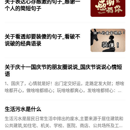
关于表达心存感激的句子_感谢一
个人的简短句子
关于看透却要装傻的句子_看破不
说破的经典语录
关于庆十一国庆节的朋友圈说说_国庆节说说心情短
语
1、国庆了，心情就是好！出门定交好运，走路定发大财；想啥
啥都开心，做啥啥都顺心；玩啥啥都爽心，发啥啥都倾心：祝
你国庆开怀，乐的合不拢嘴哦！2、张灯结彩喜气浓，欢天喜地
笑开颜;华...
生活污水是什么
生活污水是居民日常生活中排出的废水,主要来源于居住建筑和
公共建筑,如住宅、机关、学校、医院、商店、公共场所及工业