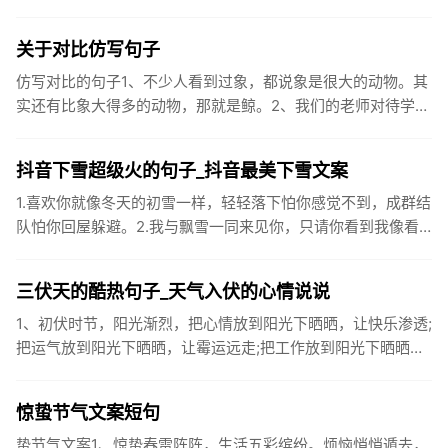
企业卫生间等。生活污水所含的污染物主要是有机物（如蛋白
质、碳水化...
关于对比仿写句子
仿写对比的句子1、不少人看到过象，都说象是很大的动物。其
实还有比象大得多的动物，那就是鲸。2、我们的老师对待学生
很温柔，对待学生的学习却很严厉。3、松鼠的叫声很响亮，比
黄鼠狼的...
抖音下雪超级火的句子_抖音最美下雪文案
1.喜欢你就像冬天的初雪一样，轻轻落下怕你感觉不到，成群结
队怕你回屋躲避。2.我与飘雪一同来见你，只请你看到我像看
到雪一样惊喜3.坐标武汉！今天也下了好大的雪！4.下雪的时
候你...
三伏天的酷热句子_天气入伏的心情说说
1、初伏时节，阳光渐烈，把心情放到阳光下晒晒，让快乐渗透;
把运气放到阳光下晒晒，让霉运远走;把工作放到阳光下晒晒，
让成功保留。2、现在的天气，自来水可以直接泡方便麵！3、
伏之后...
惊蛰节气文案短句
蛰节气文案1、惊蛰春雷阵阵，生活五彩缤纷。烦恼悄悄遁去，