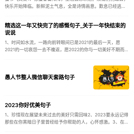
快乐开始降临。新鲜泥土气息，全是诗情画意。歎息已经逃
逸，安康不离不弃。惊蛰必有惊喜，好运天天爱你!2、惊蛰
到，阳光绕，晒...
精选这一年又快完了的感慨句子_关于一年快结束的
说说
1、时间如水流，一路向前转眼间已是2021的最后一天，愿
2021的一切哀怨一去不複返，愿2022的你与一切美好不期而
遇。2、认认真真过好2021年仅有的这几天，然后调整好心态
迎...
愚人节整人微信聊天套路句子
2023你好优美句子
1、珍惜现在展望未来过去的美好只需回味2、2023要永远记得
那些在你黑暗日子里曾经给予你帮助的人，心怀感激。3、在苦
也要坚持，在累也要拼搏。再见了，2023年!你好，2023年...