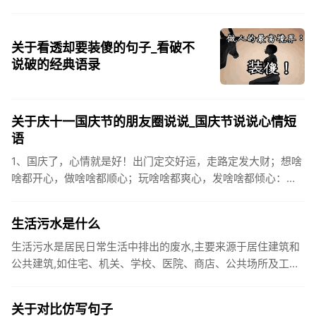
关于看透却要装傻的句子_看破不
说破的经典语录
关于庆十一国庆节的朋友圈说说_国庆节说说心情短
语
1、国庆了，心情就是好！出门定交好运，走路定发大财；想啥
啥都开心，做啥啥都顺心；玩啥啥都爽心，发啥啥都倾心：祝
你国庆开怀，乐的合不拢嘴哦！2、张灯结彩喜气浓，欢天喜地
笑开颜;华...
生活污水是什么
生活污水是居民日常生活中排出的废水,主要来源于居住建筑和
公共建筑,如住宅、机关、学校、医院、商店、公共场所及工业
企业卫生间等。生活污水所含的污染物主要是有机物（如蛋白
质、碳水化...
关于对比仿写句子