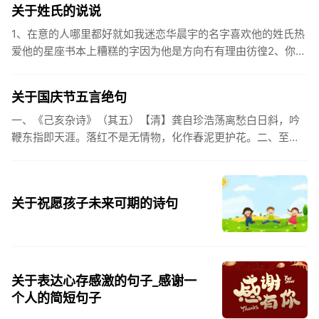
关于姓氏的说说
1、在意的人哪里都好就如我迷恋华晨宇的名字喜欢他的姓氏热
爱他的星座书本上糟糕的字因为他是方向冇有理由彷徨2、你的
姓氏，是我最熟悉的字。3、看到你名字姓氏甚至其中一个字我
都会突然...
关于国庆节五言绝句
一、《己亥杂诗》（其五）【清】龚自珍浩荡离愁白日斜，吟
鞭东指即天涯。落红不是无情物，化作春泥更护花。二、至今
思项羽，不肯过江东。三、《州桥》【宋】范成大州桥南北是
天街，父老年年...
关于祝愿孩子未来可期的诗句
关于表达心存感激的句子_感谢一
个人的简短句子