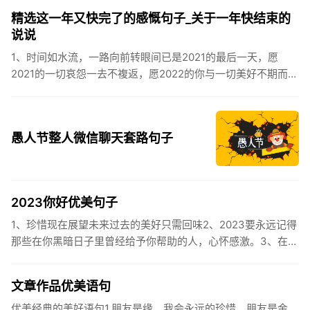
到，阳光绕，晒...
精选这一年又快完了的感慨句子_关于一年快结束的
说说
1、时间如水流，一路向前转眼间已是2021的最后一天，愿
2021的一切哀怨一去不複返，愿2022的你与一切美好不期而
遇。2、认认真真过好2021年仅有的这几天，然后调整好心态
迎...
愚人节整人微信聊天套路句子
2023你好优美句子
1、珍惜现在展望未来过去的美好只需回味2、2023要永远记得
那些在你黑暗日子里曾经给予你帮助的人，心怀感激。3、在苦
也要坚持，在累也要拼搏。再见了，2023年!你好，2023年...
文章作品优美语句
优美经典的美好语句1.朋友是缘，我会永远的珍惜，朋友是金，