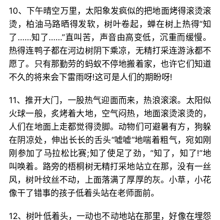
10、下午晴空万里，太阳象发疯似的把地面烤得滚烫滚
烫，柏油马路晒得发软，树叶卷起，蝉在树上热得“知
了……知了……”直叫苦，声音由高变低，沉重而缓慢。
热得连鸭子都在河边树阴下乘凉，无精打采连游泳都不
愿了。只有那勤劳的蚂蚁不停地搬着家，也许它们知道
不久的将来会下雷雨呀!这可是人们的期盼呀!
11、推开大门，一股热气迎面而来，热浪滚滚。太阳似
火球一般，炙烤着大地，空气闷热，地面滚烫滚烫的，
人们在地面上走都觉得烫脚。动物们可避暑有方，狗躲
在阴凉处，伸出长长的舌头“嘘嘘”地喘着粗气，宛如刚
刚参加了马拉松比赛;知了使足了劲，“知了，知了!”地
叫唤着。路旁的梧桐树无精打采地站立在那，没有一丝
风，树叶纹丝不动，上面落满了厚厚的灰。小草，小花
像干了错事的孩子低着头站在老师面前。
12、树叶低着头，一动也不动地站在那里，好像在埋怨