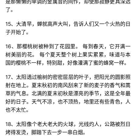
是那懒懒的单调的金属音的间作，却使那寂静更具深远
了。
15、大清早，蝉就高声大叫，告诉人们又一个火热的日
子开始了。
16、那樱桃树被种到了花园里。 每到春天，它开满一
树美丽的花。 每个夏天整个树上果实累累，味道与本
国的樱桃不一样，特别甜，好像灌满了蜜的蜂窝一样。
17、太阳透过榆树的密密层层的叶子，把阳光的圆影照
射在地上。夏末秋初的南风刮来了新的麦子的香气和蒿
草的气息。北满的夏末初秋是漂亮的季节，这是全年最
好的日子。天气不凉，也不顶热，地里还有些青色，人
也不太忙。
18、太阳像个老大老大的火球，光线灼人，公路被烈日
烤得发烫，脚踏下去一步一串白烟。