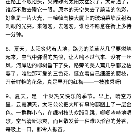
在路上不敢抬头，火辣辣的太阳太猛烈了，太霸道了，
谁都不敢去瞪它一眼。原本的天空失去了蔚蓝的色彩，
好象是一片火光，一幢幢高楼大厦上的玻璃幕墙反射着
刺眼的光亮。来匆匆，去匆匆，谁也不愿意在街上多待
一分钟。
8、夏天，太阳炙烤着大地，路旁的荒草丛几乎要燃烧
起来，空气中弥漫的热浪，让人喘不过气来。没有一丝
风，河岸边的柳树垂下了头，路旁的美人蕉几乎都要枯
萎了，唯独那可爱的三色花，挺立着自己细细的腰枝，
开着鲜艳的花朵，真是早开的红梅——一枝独秀呀!
9、夏天，是一个炎热又快乐的季节。早上，晴空万
里，云霞满天，太阳公公把大所有事物都图上了一层金
色。一群群小鸟，在绿树枝头欢蹦乱跳，唧唧喳喳地唱
歌，空气清新凉爽，而且散发着一种难以形容的芳香，
每吸上一口，都令人振奋。