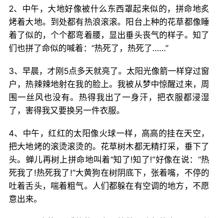
2、中午，大地好像被什么东西罩起来似的，拼命地炙
烤着大地。到处都有热浪滚滚。阳台上种的花草都像睡
着了似的，个个都弯着腰，显出垂头丧气的样子。知了
们也拼了命似的喊着：“热死了，热死了……”
3、早晨，才刚5点多天就亮了。太阳光像箭一样穿过窗
户，热辣辣地射在我的脸上。我被从梦中惊醒过来，周
围一丝风也没有。热得我出了一身汗，把衣服都浸湿
了，害得我又要换另一件衣服。
4、中午，红红的太阳像火球一样，高高的挂在天空，
把大地烤的滚烫滚烫的。花草树木都无精打采，垂下了
头。蝉儿再树上拼命地叫着“知了!知了!”好像在说：“热
死我了!热死我了!”大黄狗在树阴底下，张着嘴，不停的
吐着舌头，喘着粗气。人们都躲在有空调的地方，不愿
意出来。