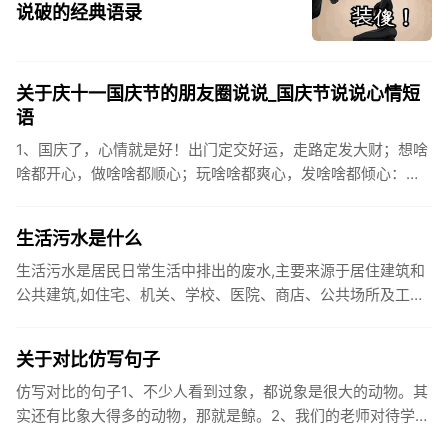
说破的经典语录
关于庆十一国庆节的朋友圈说说_国庆节说说心情短
语
1、国庆了，心情就是好！出门定交好运，走路定发大财；想啥
啥都开心，做啥啥都顺心；玩啥啥都爽心，发啥啥都倾心：祝
你国庆开怀，乐的合不拢嘴哦！2、张灯结彩喜气浓，欢天喜地
笑开颜;华...
生活污水是什么
生活污水是居民日常生活中排出的废水,主要来源于居住建筑和
公共建筑,如住宅、机关、学校、医院、商店、公共场所及工业
企业卫生间等。生活污水所含的污染物主要是有机物（如蛋白
质、碳水化...
关于对比仿写句子
仿写对比的句子1、不少人看到过象，都说象是很大的动物。其
实还有比象大得多的动物，那就是鲸。2、我们的老师对待学生
很温柔，对待学生的学习却很严厉。3、松鼠的叫声很响亮，比