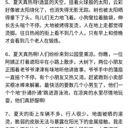
5、夏天真热呀!透蓝的天空，挂着火球般的太阳，云彩
好像被太阳烧化了，也消失得无影无踪。树也被太阳晒
得垂下了头，鸟儿们无力地飞着。小狗耷拉着脑袋，伸
长舌头喘个不停。大地被烤得发烫，人在地上走都觉得
烫脚。往日热闹的街上看不到几个人，只有早上和傍晚
才会看到几个老人在锻炼。
6、夏天真热啊!人们纷纷来到公园里乘凉。你瞧，一位
阿姨正打着遮阳伞在小路上散步。大树下，两位小朋友
正围着老爷爷津津有味地听他讲故事，爷爷手中的蒲扇
一直摇个不停。有个小朋友又热又渴，赶紧跑到小卖部
买根冰棒来解暑。最快活的要数几个小男生了，他们一
个个地“扑通扑通”跳进游泳池，在凉爽的水里尽情地玩
耍，他们真舒服啊!
7、夏天的街上车辆不多，行人很少。地面被晒的滚
烫，脆弱的皮肤无法与暴露在阳光下的金属接触。我走