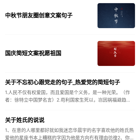
中秋节朋友圈创意文案句子
国庆简短文案祝愿祖国
关于不忘初心跟党走的句子_热爱党的简短句子
1.人民不仅有权爱国，而且爱国是个义务，是一种光荣。（作
者：徐特立中国梦名言）2.苟利国家生死以，岂因祸福避趋
之。（作者：林则徐）3.不忘初心跟党走，走进祖国的壮美山
河。4.和...
关于姓氏的说说
1、在意的人哪里都好就如我迷恋华晨宇的名字喜欢他的姓氏热
爱他的星座书本上糟糕的字因为他是方向冇有理由彷徨2、你的