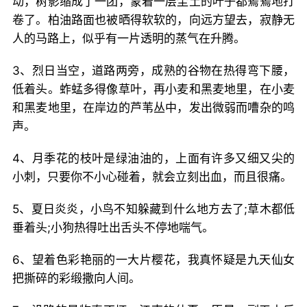
动，树影缩成了一团，蒙着一层尘土的叶子都蔫蔫地打
卷了。柏油路面也被晒得软软的，向远方望去，寂静无
人的马路上，似乎有一片透明的蒸气在升腾。
3、烈日当空，道路两旁，成熟的谷物在热得弯下腰，
低着头。蚱蜢多得像草叶，再小麦和黑麦地里，在小麦
和黑麦地里，在岸边的芦苇丛中，发出微弱而嘈杂的鸣
声。
4、月季花的枝叶是绿油油的，上面有许多又细又尖的
小刺，只要你不小心碰着，就会立刻出血，而且很痛。
5、夏日炎炎，小鸟不知躲藏到什么地方去了;草木都低
垂着头;小狗热得吐出舌头不停地喘气。
6、望着色彩艳丽的一大片樱花，我真怀疑是九天仙女
把撕碎的彩缎撒向人间。