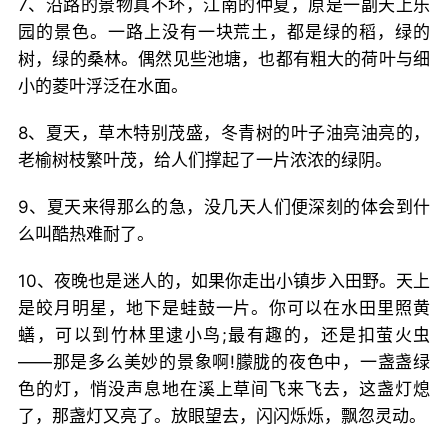
7、沿路的景物真不坏，江南的仲夏，原是一副天上乐
园的景色。一路上没有一块荒土，都是绿的稻，绿的
树，绿的桑林。偶然见些池塘，也都有粗大的荷叶与细
小的菱叶浮泛在水面。
8、夏天，草木特别茂盛，冬青树的叶子油亮油亮的，
老榆树枝繁叶茂，给人们撑起了一片浓浓的绿阴。
9、夏天来得那么的急，没几天人们便深刻的体会到什
么叫酷热难耐了。
10、夜晚也是迷人的，如果你走出小镇步入田野。天上
是皎月明星，地下是蛙鼓一片。你可以在水田里照黄
蟮，可以到竹林里逮小鸟;最有趣的，还是扣萤火虫
——那是多么美妙的景象啊!朦胧的夜色中，一盏盏绿
色的灯，悄没声息地在溪上草间飞来飞去，这盏灯熄
了，那盏灯又亮了。放眼望去，闪闪烁烁，飘忽灵动。