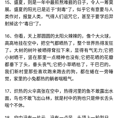
15、盛夏，则是一年中最煎熬难捱的日子，令人一筹莫
展。盛夏的阳光已是近于“刻毒”了，似乎它有意要与人
类作对，报复人类，气得人们诅咒它，甚至于要学后羿
射掉这个“毒日”了。
16、你看，天上那圆圆的太阳火辣辣的，像个大火球，
高高地挂在空中，把空气都晒热了，整个世界热得发狂
了。大树的树叶被晒得耷拉下来，显得有气无力;它把
小树晒干，竖在那里一点精神也没有;它把花晒的花瓣
都垂下了头，垂头丧气;它把小草晒枯了，干巴巴的。
我们新村里那些喜欢跑来跑去的狗，都在蜷在一旁睡
觉，家里的小兔都热的躺者喘粗气。
17、炽热的火伞高张在空中，热得河里的鱼不敢露出水
面，鸟也不敢飞出山林，就是村中的狗也只是伸长舌头
喘个不休。
18、空中没有一片云，没有一点风，头顶上一轮烈日，