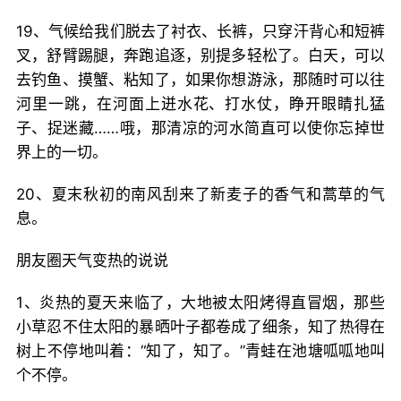
19、气候给我们脱去了衬衣、长裤，只穿汗背心和短裤
叉，舒臂踢腿，奔跑追逐，别提多轻松了。白天，可以
去钓鱼、摸蟹、粘知了，如果你想游泳，那随时可以往
河里一跳，在河面上迸水花、打水仗，睁开眼睛扎猛
子、捉迷藏……哦，那清凉的河水简直可以使你忘掉世
界上的一切。
20、夏末秋初的南风刮来了新麦子的香气和蒿草的气
息。
朋友圈天气变热的说说
1、炎热的夏天来临了，大地被太阳烤得直冒烟，那些
小草忍不住太阳的暴晒叶子都卷成了细条，知了热得在
树上不停地叫着：“知了，知了。”青蛙在池塘呱呱地叫
个不停。