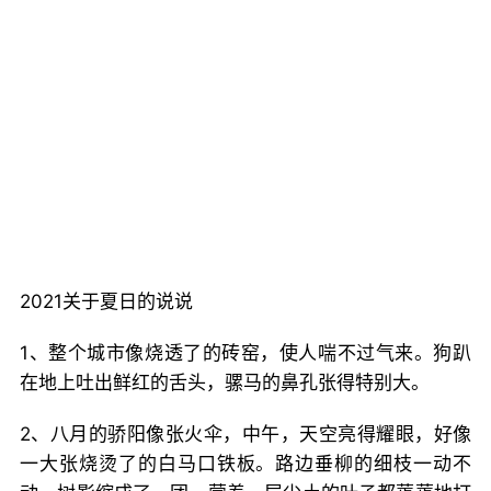
2021关于夏日的说说
1、整个城市像烧透了的砖窑，使人喘不过气来。狗趴
在地上吐出鲜红的舌头，骡马的鼻孔张得特别大。
2、八月的骄阳像张火伞，中午，天空亮得耀眼，好像
一大张烧烫了的白马口铁板。路边垂柳的细枝一动不