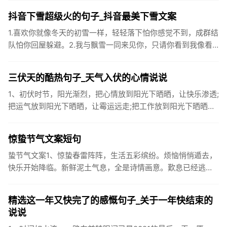
黄鼠狼的...
抖音下雪超级火的句子_抖音最美下雪文案
1.喜欢你就像冬天的初雪一样，轻轻落下怕你感觉不到，成群结
队怕你回屋躲避。2.我与飘雪一同来见你，只请你看到我像看
到雪一样惊喜3.坐标武汉！今天也下了好大的雪！4.下雪的时
候你...
三伏天的酷热句子_天气入伏的心情说说
1、初伏时节，阳光渐烈，把心情放到阳光下晒晒，让快乐渗透;
把运气放到阳光下晒晒，让霉运远走;把工作放到阳光下晒晒，
让成功保留。2、现在的天气，自来水可以直接泡方便麵！3、
伏之后...
惊蛰节气文案短句
蛰节气文案1、惊蛰春雷阵阵，生活五彩缤纷。烦恼悄悄遁去，
快乐开始降临。新鲜泥土气息，全是诗情画意。歎息已经逃
逸，安康不离不弃。惊蛰必有惊喜，好运天天爱你!2、惊蛰
到，阳光绕，晒...
精选这一年又快完了的感慨句子_关于一年快结束的
说说