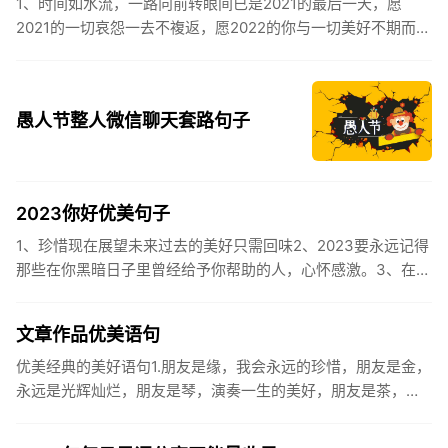
1、时间如水流，一路向前转眼间已是2021的最后一天，愿
2021的一切哀怨一去不複返，愿2022的你与一切美好不期而
遇。2、认认真真过好2021年仅有的这几天，然后调整好心态
迎...
愚人节整人微信聊天套路句子
2023你好优美句子
1、珍惜现在展望未来过去的美好只需回味2、2023要永远记得
那些在你黑暗日子里曾经给予你帮助的人，心怀感激。3、在苦
也要坚持，在累也要拼搏。再见了，2023年!你好，2023年...
文章作品优美语句
优美经典的美好语句1.朋友是缘，我会永远的珍惜，朋友是金，
永远是光辉灿烂，朋友是琴，演奏一生的美好，朋友是茶，品
味一生的清香，朋友是笔，写岀一生的幸福，朋友是歌，唱岀
一辈子温暖...