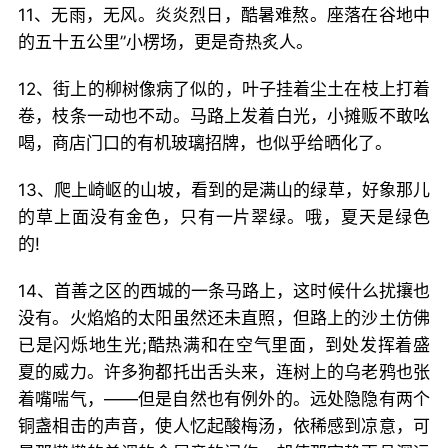
11、无雨，无风。炎炎烈日，酷暑难熬。座落在谷地中
的五十五公里”小楞场，更是奇热炙人。
12、街上的柳树像病了似的，叶子挂着尘土在枝上打着
卷，枝条一动也不动。马路上发着白光，小摊贩不敢吆
喝，商店门口的有机玻璃招牌，也似乎给晒化了。
13、爬上崎岖的山坡，看到的是满山的绿草，好象那儿
的草上面没有金色，只有一片翠绿。哦，夏天是绿色
的!
14、首善之区的西城的一条马路上，这时候什么扰攘也
没有。火焰焰的太阳虽然还未直照，但路上的沙土仿佛
已是闪烁地生光;酷热满和在空气里面，到处发挥着盛
夏的威力。许多狗都托出舌头来，连树上的乌老鸦也张
着嘴喘气，——但是自然也有例外的。远处隐隐有两个
铜盏相击的声音，使人忆起酸梅汤，依稀感到凉意，可