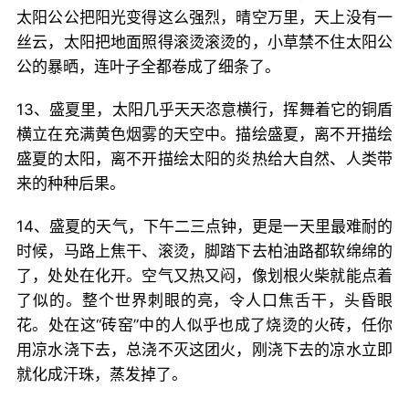
太阳公公把阳光变得这么强烈，晴空万里，天上没有一
丝云，太阳把地面照得滚烫滚烫的，小草禁不住太阳公
公的暴晒，连叶子全都卷成了细条了。
13、盛夏里，太阳几乎天天恣意横行，挥舞着它的铜盾
横立在充满黄色烟雾的天空中。描绘盛夏，离不开描绘
盛夏的太阳，离不开描绘太阳的炎热给大自然、人类带
来的种种后果。
14、盛夏的天气，下午二三点钟，更是一天里最难耐的
时候，马路上焦干、滚烫，脚踏下去柏油路都软绵绵的
了，处处在化开。空气又热又闷，像划根火柴就能点着
了似的。整个世界刺眼的亮，令人口焦舌干，头昏眼
花。处在这“砖窑”中的人似乎也成了烧烫的火砖，任你
用凉水浇下去，总浇不灭这团火，刚浇下去的凉水立即
就化成汗珠，蒸发掉了。