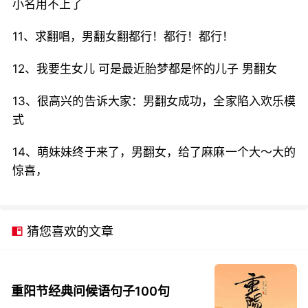
小名用不上了
11、求翻唱，男翻女翻都行！都行！都行！
12、我要生女儿 可是最近胎梦都是怀的儿子 男翻女
13、很高兴的告诉大家：男翻女成功，全家陷入欢乐模
式
14、萌妹妹终于来了，男翻女，给了麻麻一个大～大的
惊喜，
猜您喜欢的文章
重阳节经典问候语句子100句