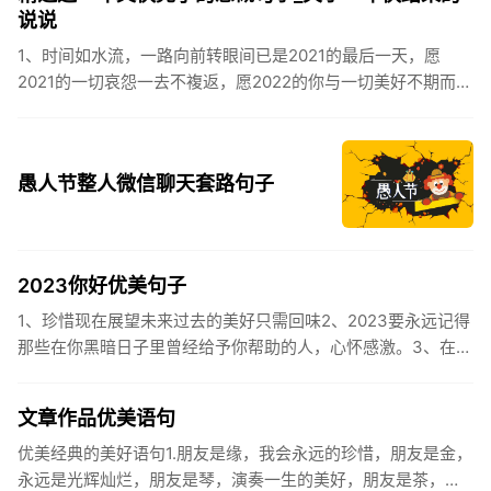
说说
1、时间如水流，一路向前转眼间已是2021的最后一天，愿
2021的一切哀怨一去不複返，愿2022的你与一切美好不期而
遇。2、认认真真过好2021年仅有的这几天，然后调整好心态
迎...
愚人节整人微信聊天套路句子
2023你好优美句子
1、珍惜现在展望未来过去的美好只需回味2、2023要永远记得
那些在你黑暗日子里曾经给予你帮助的人，心怀感激。3、在苦
也要坚持，在累也要拼搏。再见了，2023年!你好，2023年...
文章作品优美语句
优美经典的美好语句1.朋友是缘，我会永远的珍惜，朋友是金，
永远是光辉灿烂，朋友是琴，演奏一生的美好，朋友是茶，品