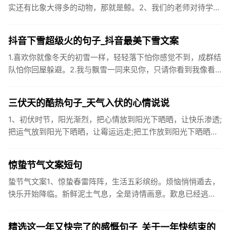
实还有比象大得多的动物，那就是鲸。2、我们的老师对待学生
很温柔，对待学生的学习却很严厉。3、松鼠的叫声很响亮，比
黄鼠狼的...
抖音下雪超级火的句子_抖音最美下雪文案
1.喜欢你就像冬天的初雪一样，轻轻落下怕你感觉不到，成群结
队怕你回屋躲避。2.我与飘雪一同来见你，只请你看到我像看
到雪一样惊喜3.坐标武汉！今天也下了好大的雪！4.下雪的时
候你...
三伏天的酷热句子_天气入伏的心情说说
1、初伏时节，阳光渐烈，把心情放到阳光下晒晒，让快乐渗透;
把运气放到阳光下晒晒，让霉运远走;把工作放到阳光下晒晒，
让成功保留。2、现在的天气，自来水可以直接泡方便麵！3、
伏之后...
惊蛰节气文案短句
蛰节气文案1、惊蛰春雷阵阵，生活五彩缤纷。烦恼悄悄遁去，
快乐开始降临。新鲜泥土气息，全是诗情画意。歎息已经逃
逸，安康不离不弃。惊蛰必有惊喜，好运天天爱你!2、惊蛰
到，阳光绕，晒...
精选这一年又快完了的感慨句子_关于一年快结束的