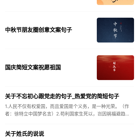
中秋节朋友圈创意文案句子
国庆简短文案祝愿祖国
关于不忘初心跟党走的句子_热爱党的简短句子
1.人民不仅有权爱国，而且爱国是个义务，是一种光荣。（作
者：徐特立中国梦名言）2.苟利国家生死以，岂因祸福避趋
之。（作者：林则徐）3.不忘初心跟党走，走进祖国的壮美山
河。4.和...
关于姓氏的说说