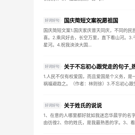
国庆简短文案祝愿祖国
好词好句
国庆简短文案1.国庆家庆普天同庆，不同的民
喜。2.乘风好去，长空万里，直下看山河。3
星河。4.祝我泱泱大国...
关于不忘初心跟党走的句子_
好词好句
1.人民不仅有权爱国，而且爱国是个义务，是
祸福避趋之。（作者：林则徐）3.不忘初心跟党
关于姓氏的说说
好词好句
1、在意的人哪里都好就如我迷恋华晨宇的名
由彷徨2、你的姓氏，是我最熟悉的字。3、看