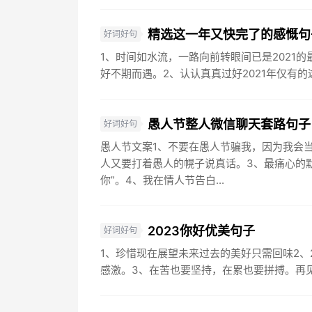
精选这一年又快完了的感慨句
好词好句
1、时间如水流，一路向前转眼间已是2021的
好不期而遇。2、认认真真过好2021年仅有的
愚人节整人微信聊天套路句子
好词好句
愚人节文案1、不要在愚人节骗我，因为我会
人又要打着愚人的幌子说真话。3、最痛心的
你”。4、我在情人节告白...
2023你好优美句子
好词好句
1、珍惜现在展望未来过去的美好只需回味2、
感激。3、在苦也要坚持，在累也要拼搏。再见了，2