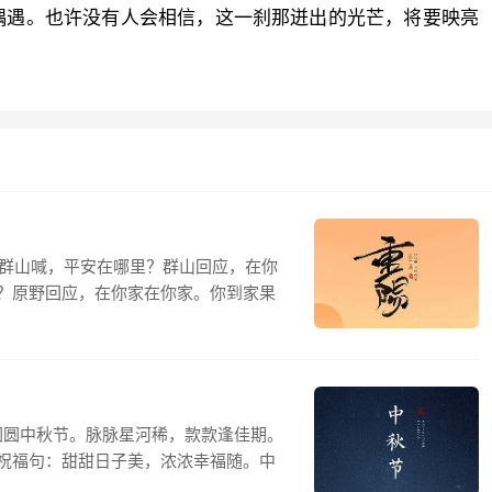
偶遇。也许没有人会相信，这一刹那迸出的光芒，将要映亮
对群山喊，平安在哪里？群山回应，在你
？原野回应，在你家在你家。你到家果
圆圆中秋节。脉脉星河稀，款款逢佳期。
祝福句：甜甜日子美，浓浓幸福随。中