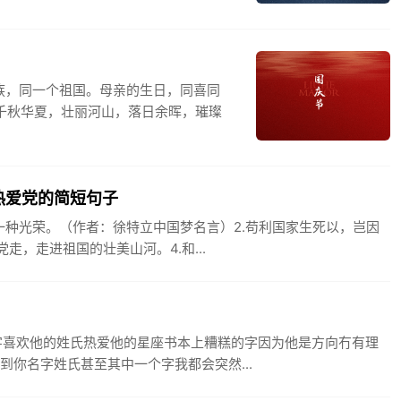
族，同一个祖国。母亲的生日，同喜同
.千秋华夏，壮丽河山，落日余晖，璀璨
热爱党的简短句子
一种光荣。（作者：徐特立中国梦名言）2.苟利国家生死以，岂因
走，走进祖国的壮美山河。4.和...
字喜欢他的姓氏热爱他的星座书本上糟糕的字因为他是方向冇有理
到你名字姓氏甚至其中一个字我都会突然...