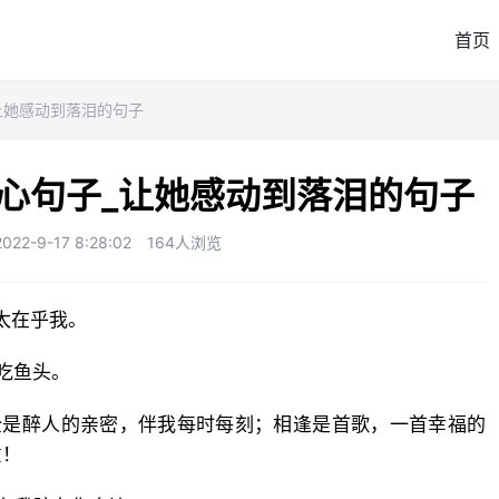
首页
让她感动到落泪的句子
心句子_让她感动到落泪的句子
2-9-17 8:28:02
164人浏览
你太在乎我。
吃鱼头。
全是醉人的亲密，伴我每时每刻；相逢是首歌，一首幸福的
意！