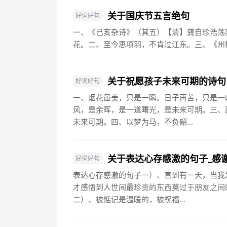
关于国庆节五言绝句
好词好句
一、《己亥杂诗》（其五）【清】龚自珍浩荡
花。二、至今思项羽，不肯过江东。三、《州桥
关于祝愿孩子未来可期的诗句
好词好句
一、烟花虽美，只是一瞬。日子再苦，只是一
风，是余晖，是一道曙光，是未来可期。三、
未来可期。四、以梦为马，不负韶...
关于表达心存感激的句子_感
好词好句
表达心存感激的句子一）、直到有一天，当我
才感悟到人世间最珍贵的东西莫过于朋友之间
二）、被惦记是温暖的，被祝福...