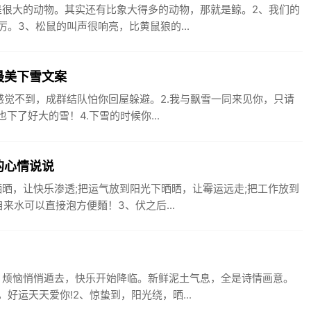
是很大的动物。其实还有比象大得多的动物，那就是鲸。2、我们的
。3、松鼠的叫声很响亮，比黄鼠狼的...
最美下雪文案
感觉不到，成群结队怕你回屋躲避。2.我与飘雪一同来见你，只请
下了好大的雪！4.下雪的时候你...
的心情说说
晒，让快乐渗透;把运气放到阳光下晒晒，让霉运远走;把工作放到
来水可以直接泡方便麵！3、伏之后...
。烦恼悄悄遁去，快乐开始降临。新鲜泥土气息，全是诗情画意。
运天天爱你!2、惊蛰到，阳光绕，晒...