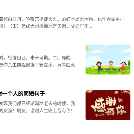
离愁白日斜，吟鞭东指即天涯。落红不是无情物，化作春泥更护
》【宋】范成大州桥南北是天街，父老年年...
时。相信自己，未来可期。二、是晚
愿你余生前程似锦平安喜乐，万事胜意
谢一个人的简短句子
发现我们都已经渐渐地老去的时候，我
的友谊！朋友，谢谢人生路上曾有你！