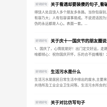
关于看透却要装傻的句子_看
好词好句
得饶人处且饶人多个朋友多条路。当你包容别
有容乃大；人有包容谋事易成。不说谎话因为
伪的永远都是人心。表面一套。...
关于庆十一国庆节的朋友圈说
好词好句
1、国庆了，心情就是好！出门定交好运，走
啥都倾心：祝你国庆开怀，乐的合不拢嘴哦！2、
生活污水是什么
好词好句
生活污水是居民日常生活中排出的废水,主要
共场所及工业企业卫生间等。生活污水所含的污
关于对比仿写句子
好词好句