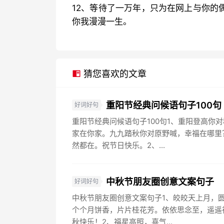
12、等待了一万年，只为在网上与你的
你我漫漫一生。
猜您喜欢的文章
重阳节经典问候语句子100句
好词好句
重阳节经典问候语句子100句1、重阳登高你
家在你家。九九踏秋你对原野喊，幸福在哪里
然都在。祝节日快乐。2、...
中秋节朋友圈创意文案句子
好词好句
中秋节朋友圈创意文案句子1、皎皎天上月，
个个月饼香，片片桂花芳。依依思念至，遥遥
秋快乐！2、福星高照，喜气...