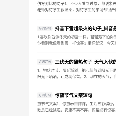
仿写对比的句子1、不少人看到过象，都说象
老师对待学生很温柔，对待学生的学习却很严厉
抖音下雪超级火的句子_抖音
好词好句
1.喜欢你就像冬天的初雪一样，轻轻落下怕你
你看到我像看到雪一样惊喜3.坐标武汉！今天也
三伏天的酷热句子_天气入伏
好词好句
1、初伏时节，阳光渐烈，把心情放到阳光下晒
阳光下晒晒，让成功保留。2、现在的天气，自
惊蛰节气文案短句
好词好句
蛰节气文案1、惊蛰春雷阵阵，生活五彩缤纷
歎息已经逃逸，安康不离不弃。惊蛰必有惊喜，好