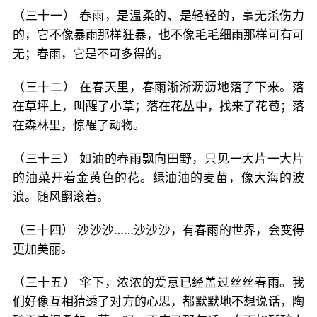
（三十一） 春雨，是温柔的、是轻轻的，毫无杀伤力
的，它不像暴雨那样狂暴，也不像毛毛细雨那样可有可
无；春雨，它是不可多得的。
（三十二） 在春天里，春雨淅淅沥沥地落了下来。落
在草坪上，叫醒了小草；落在花丛中，找来了花苞；落
在森林里，惊醒了动物。
（三十三） 如油的春雨飘向田野，只见一大片一大片
的油菜开着金黄色的花。绿油油的麦苗，像大海的波
浪。随风翻滚着。
（三十四） 沙沙沙……沙沙沙，有春雨的世界，会变得
更加美丽。
（三十五） 伞下，浓浓的爱意已经盖过丝丝春雨。我
们好像互相猜透了对方的心思，都默默地不想说话，陶