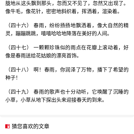
胧地从这头飘到那头，忽而又不见了，忽然又出现了。
像牛毛，像花针，密密地斜织着，挥洒着，渲染着。
（四十六） 春雨，纷纷扬扬地飘洒着，像大自然的精
灵，蹦蹦跳跳，嘻嘻哈哈地降落在美好的人间。
（四十七） 一颗颗珍珠似的雨点在花瓣上滚动着，好
像是春雨送给花姑娘的漂亮首饰。
（四十八） 啊！春雨，你润泽了万物，播下了希望的
种子！
（四十九） 春雨的歌声也十分动听，它唤醒了沉睡的
小草，小草从地下探出头来迎接春天的到来。
猜您喜欢的文章