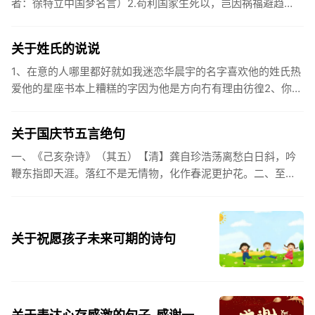
者：徐特立中国梦名言）2.苟利国家生死以，岂因祸福避趋
之。（作者：林则徐）3.不忘初心跟党走，走进祖国的壮美山
河。4.和...
关于姓氏的说说
1、在意的人哪里都好就如我迷恋华晨宇的名字喜欢他的姓氏热
爱他的星座书本上糟糕的字因为他是方向冇有理由彷徨2、你的
姓氏，是我最熟悉的字。3、看到你名字姓氏甚至其中一个字我
都会突然...
关于国庆节五言绝句
一、《己亥杂诗》（其五）【清】龚自珍浩荡离愁白日斜，吟
鞭东指即天涯。落红不是无情物，化作春泥更护花。二、至今
思项羽，不肯过江东。三、《州桥》【宋】范成大州桥南北是
天街，父老年年...
关于祝愿孩子未来可期的诗句