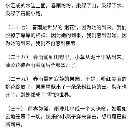
水汇成的水洼上面。春雨纷纷，染绿了山，染绿了水，
染绿了石板小路。
（二十七） 春雨是世界的“烟花”，因为她的到来，我们
脱掉了厚厚的棉袄；因为她的到来，我们感到温暖；因
为她的到来，我们不再感到疲劳。
（二十八） 春雨滴到田野里，小草从泥土里钻出来，
油菜花被春雨滋润后全部盛开了。
（二十九） 春雨撒向寂静的果园，于是，粉红美丽的
桃花绽放了，果园里飘出了一朵朵粉红色的云。梨花也
开了，到处都成了“雪”的世界。
（三十） 雨雾弥漫，雨珠儿串成一个大珠帘，如烟如
云地笼罩了一切。快乐的小燕子穿来穿去，想用尾巴剪
断雨帘。