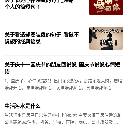
关于表达心存感激的句子_感谢一
个人的简短句子
关于看透却要装傻的句子_看破不
说破的经典语录
关于庆十一国庆节的朋友圈说说_国庆节说说心情短
语
1、国庆了，心情就是好！出门定交好运，走路定发大财；想啥
啥都开心，做啥啥都顺心；玩啥啥都爽心，发啥啥都倾心：祝
你国庆开怀，乐的合不拢嘴哦！2、张灯结彩喜气浓，欢天喜地
笑开颜;华...
生活污水是什么
生活污水是居民日常生活中排出的废水,主要来源于居住建筑和
公共建筑,如住宅、机关、学校、医院、商店、公共场所及工业