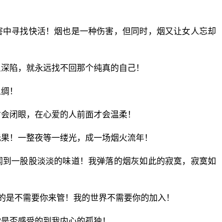
害中寻找快活！烟也是一种伤害，但同时，烟又让女人忘却
旦深陷，就永远找不回那个纯真的自己！
人绸！
才会闭眼，在心爱的人前面才会温柔！
无果！一整夜等一缕光，成一场烟火流年！
闻到一股股淡淡的味道！我弹落的烟灰如此的寂寞，寂寞如
我的是不需要你来管！我的世界不需要你的加入！
你是否感受的到我内心的孤独！