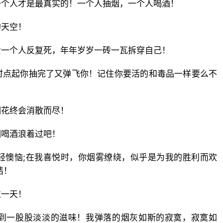
一个人才是最真实的！一个人抽烟，一个人喝酒！
的天空！
爱一个人反复死，年年岁岁一砖一瓦拆穿自己！
时点起你抽完了又弹飞你！记住你要活的和毒品一样要么不
烟花终会消散而尽！
烟喝酒浪着过吧！
轻懊恼;在我喜悦时，你烟雾缭绕，似乎是为我的胜利而欢
结！
过一天！
到一股股淡淡的滋味！我弹落的烟灰如斯的寂寞，寂寞如