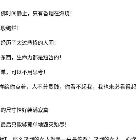
仿佛时间静止，只有香烟在燃烧！
花般绚烂！
却经历了太过悲惨的人间！
的东西，生命力都是短暂的！
简单，可以不用思考！
样给你点着，人不分贵贱，你看不起我，我也未必看得起
盒的尺寸恰好装满寂寞
管最后只能够孤单地毁灭殆尽！
脂红，那么吸烟的女人就是一朵曼佗罗！吸烟的女人，心坎