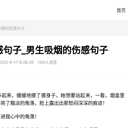
首页
吸烟的伤感句子
感句子_男生吸烟的伤感句子
2-9-17 8:28:26
168人浏览
多起来，缓缓地挪了挪身子，她想要站起来，一看，烟盒里
划亮了黯淡的角落，脸上露出出那愁闷深深的痕迹！
不进我心中的角落！