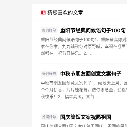
猜您喜欢的文章
重阳节经典问候语句子100句
好词好句
重阳节经典问候语句子100句1、重阳登高你
家在你家。九九踏秋你对原野喊，幸福在哪里
然都在。祝节日快乐。2、...
中秋节朋友圈创意文案句子
好词好句
中秋节朋友圈创意文案句子1、皎皎天上月，
个个月饼香，片片桂花芳。依依思念至，遥遥
秋快乐！2、福星高照，喜气...
国庆简短文案祝愿祖国
好词好句
国庆简短文案1.国庆家庆普天同庆，不同的民