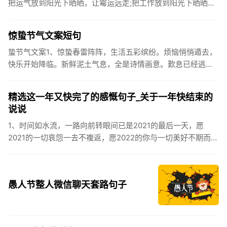
把运气放到阳光下晒晒，让霉运远走;把工作放到阳光下晒晒，
让成功保留。2、现在的天气，自来水可以直接泡方便麵！3、
伏之后...
惊蛰节气文案短句
蛰节气文案1、惊蛰春雷阵阵，生活五彩缤纷。烦恼悄悄遁去，
快乐开始降临。新鲜泥土气息，全是诗情画意。歎息已经逃
逸，安康不离不弃。惊蛰必有惊喜，好运天天爱你!2、惊蛰
到，阳光绕，晒...
精选这一年又快完了的感慨句子_关于一年快结束的
说说
1、时间如水流，一路向前转眼间已是2021的最后一天，愿
2021的一切哀怨一去不複返，愿2022的你与一切美好不期而
遇。2、认认真真过好2021年仅有的这几天，然后调整好心态
迎...
愚人节整人微信聊天套路句子