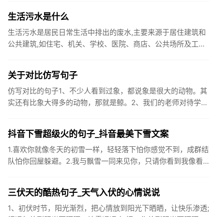
笑开颜;华...
生活污水是什么
生活污水是居民日常生活中排出的废水,主要来源于居住建筑和
公共建筑,如住宅、机关、学校、医院、商店、公共场所及工业
企业卫生间等。生活污水所含的污染物主要是有机物（如蛋白
质、碳水化...
关于对比仿写句子
仿写对比的句子1、不少人看到过象，都说象是很大的动物。其
实还有比象大得多的动物，那就是鲸。2、我们的老师对待学生
很温柔，对待学生的学习却很严厉。3、松鼠的叫声很响亮，比
黄鼠狼的...
抖音下雪超级火的句子_抖音最美下雪文案
1.喜欢你就像冬天的初雪一样，轻轻落下怕你感觉不到，成群结
队怕你回屋躲避。2.我与飘雪一同来见你，只请你看到我像看
到雪一样惊喜3.坐标武汉！今天也下了好大的雪！4.下雪的时
候你...
三伏天的酷热句子_天气入伏的心情说说
1、初伏时节，阳光渐烈，把心情放到阳光下晒晒，让快乐渗透;