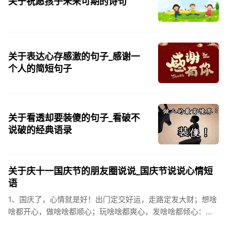
关于祝愿孩子未来可期的诗句
关于表达心存感激的句子_感谢一
个人的简短句子
关于看透却要装傻的句子_看破不
说破的经典语录
关于庆十一国庆节的朋友圈说说_国庆节说说心情短
语
1、国庆了，心情就是好！出门定交好运，走路定发大财；想啥
啥都开心，做啥啥都顺心；玩啥啥都爽心，发啥啥都倾心：祝
你国庆开怀，乐的合不拢嘴哦！2、张灯结彩喜气浓，欢天喜地