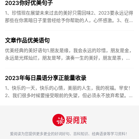
2023你好优美句子
1、珍惜现在展望未来过去的美好只需回味2、2023要永远记得
那些在你黑暗日子里曾经给予你帮助的人，心怀感激。3、在苦
也要坚持，在累也要拼搏。再见了，2023年!你好，2023年...
文章作品优美语句
优美经典的美好语句1.朋友是缘，我会永远的珍惜，朋友是金，
永远是光辉灿烂，朋友是琴，演奏一生的美好，朋友是茶，品
味一生的清香，朋友是笔，写岀一生的幸福，朋友是歌，唱岀
一辈子温暖...
2023年每日晨语分享正能量收录
1、快乐的一天，快乐的心情，美丽的人生，我的祝福。早安！
2、我们很多时候要接受眼前的失望，但必须永不放弃希望。早
安！3、书虽然不能直接帮你解决问题，却能给你一个更好的角
度。早安...
爱阅读
为您提供更多更全的好词好句、百科知识、经典语录等学习资料！