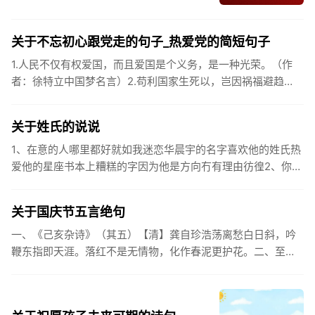
关于不忘初心跟党走的句子_热爱党的简短句子
1.人民不仅有权爱国，而且爱国是个义务，是一种光荣。（作
者：徐特立中国梦名言）2.苟利国家生死以，岂因祸福避趋
之。（作者：林则徐）3.不忘初心跟党走，走进祖国的壮美山
河。4.和...
关于姓氏的说说
1、在意的人哪里都好就如我迷恋华晨宇的名字喜欢他的姓氏热
爱他的星座书本上糟糕的字因为他是方向冇有理由彷徨2、你的
姓氏，是我最熟悉的字。3、看到你名字姓氏甚至其中一个字我
都会突然...
关于国庆节五言绝句
一、《己亥杂诗》（其五）【清】龚自珍浩荡离愁白日斜，吟
鞭东指即天涯。落红不是无情物，化作春泥更护花。二、至今
思项羽，不肯过江东。三、《州桥》【宋】范成大州桥南北是
天街，父老年年...