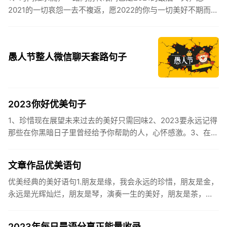
2021的一切哀怨一去不複返，愿2022的你与一切美好不期而
遇。2、认认真真过好2021年仅有的这几天，然后调整好心态
迎...
愚人节整人微信聊天套路句子
2023你好优美句子
1、珍惜现在展望未来过去的美好只需回味2、2023要永远记得
那些在你黑暗日子里曾经给予你帮助的人，心怀感激。3、在苦
也要坚持，在累也要拼搏。再见了，2023年!你好，2023年...
文章作品优美语句
优美经典的美好语句1.朋友是缘，我会永远的珍惜，朋友是金，
永远是光辉灿烂，朋友是琴，演奏一生的美好，朋友是茶，品
味一生的清香，朋友是笔，写岀一生的幸福，朋友是歌，唱岀
一辈子温暖...
2023年每日晨语分享正能量收录