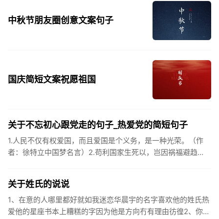
中秋节朋友圈创意文案句子
国庆简短文案祝愿祖国
关于不忘初心跟党走的句子_热爱党的简短句子
1.人民不仅有权爱国，而且爱国是个义务，是一种光荣。（作
者：徐特立中国梦名言）2.苟利国家生死以，岂因祸福避趋
之。（作者：林则徐）3.不忘初心跟党走，走进祖国的壮美山
河。4.和...
关于姓氏的说说
1、在意的人哪里都好就如我迷恋华晨宇的名字喜欢他的姓氏热
爱他的星座书本上糟糕的字因为他是方向冇有理由彷徨2、你的