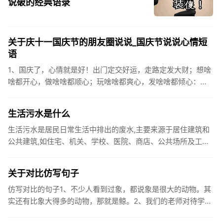
说破的经典语录
关于庆十一国庆节的朋友圈说说_国庆节说说心情短
语
1、国庆了，心情就是好！出门定交好运，走路定发大财；想啥
啥都开心，做啥啥都顺心；玩啥啥都爽心，发啥啥都倾心：祝
你国庆开怀，乐的合不拢嘴哦！2、张灯结彩喜气浓，欢天喜地
笑开颜;华...
生活污水是什么
生活污水是居民日常生活中排出的废水,主要来源于居住建筑和
公共建筑,如住宅、机关、学校、医院、商店、公共场所及工业
企业卫生间等。生活污水所含的污染物主要是有机物（如蛋白
质、碳水化...
关于对比仿写句子
仿写对比的句子1、不少人看到过象，都说象是很大的动物。其
实还有比象大得多的动物，那就是鲸。2、我们的老师对待学生
很温柔，对待学生的学习却很严厉。3、松鼠的叫声很响亮，比