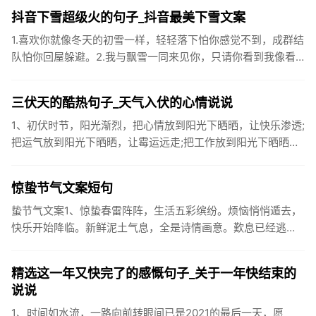
黄鼠狼的...
抖音下雪超级火的句子_抖音最美下雪文案
1.喜欢你就像冬天的初雪一样，轻轻落下怕你感觉不到，成群结
队怕你回屋躲避。2.我与飘雪一同来见你，只请你看到我像看
到雪一样惊喜3.坐标武汉！今天也下了好大的雪！4.下雪的时
候你...
三伏天的酷热句子_天气入伏的心情说说
1、初伏时节，阳光渐烈，把心情放到阳光下晒晒，让快乐渗透;
把运气放到阳光下晒晒，让霉运远走;把工作放到阳光下晒晒，
让成功保留。2、现在的天气，自来水可以直接泡方便麵！3、
伏之后...
惊蛰节气文案短句
蛰节气文案1、惊蛰春雷阵阵，生活五彩缤纷。烦恼悄悄遁去，
快乐开始降临。新鲜泥土气息，全是诗情画意。歎息已经逃
逸，安康不离不弃。惊蛰必有惊喜，好运天天爱你!2、惊蛰
到，阳光绕，晒...
精选这一年又快完了的感慨句子_关于一年快结束的
说说
1、时间如水流，一路向前转眼间已是2021的最后一天，愿