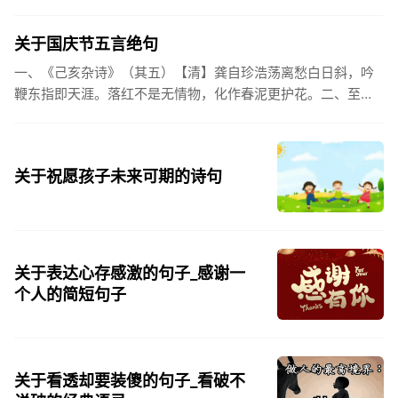
姓氏，是我最熟悉的字。3、看到你名字姓氏甚至其中一个字我
都会突然...
关于国庆节五言绝句
一、《己亥杂诗》（其五）【清】龚自珍浩荡离愁白日斜，吟
鞭东指即天涯。落红不是无情物，化作春泥更护花。二、至今
思项羽，不肯过江东。三、《州桥》【宋】范成大州桥南北是
天街，父老年年...
关于祝愿孩子未来可期的诗句
关于表达心存感激的句子_感谢一
个人的简短句子
关于看透却要装傻的句子_看破不