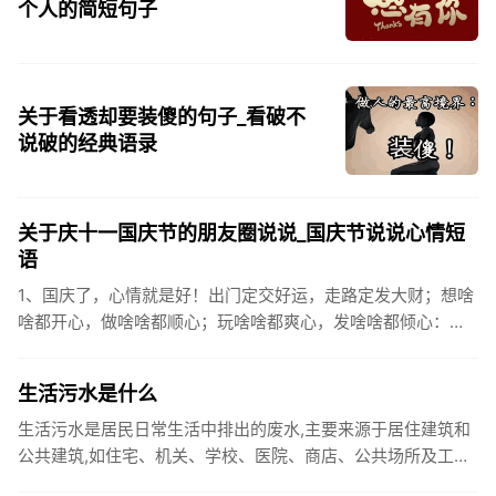
个人的简短句子
关于看透却要装傻的句子_看破不
说破的经典语录
关于庆十一国庆节的朋友圈说说_国庆节说说心情短
语
1、国庆了，心情就是好！出门定交好运，走路定发大财；想啥
啥都开心，做啥啥都顺心；玩啥啥都爽心，发啥啥都倾心：祝
你国庆开怀，乐的合不拢嘴哦！2、张灯结彩喜气浓，欢天喜地
笑开颜;华...
生活污水是什么
生活污水是居民日常生活中排出的废水,主要来源于居住建筑和
公共建筑,如住宅、机关、学校、医院、商店、公共场所及工业
企业卫生间等。生活污水所含的污染物主要是有机物（如蛋白