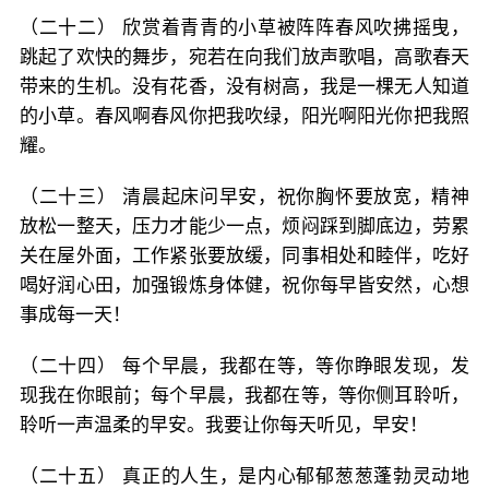
（二十二） 欣赏着青青的小草被阵阵春风吹拂摇曳，
跳起了欢快的舞步，宛若在向我们放声歌唱，高歌春天
带来的生机。没有花香，没有树高，我是一棵无人知道
的小草。春风啊春风你把我吹绿，阳光啊阳光你把我照
耀。
（二十三） 清晨起床问早安，祝你胸怀要放宽，精神
放松一整天，压力才能少一点，烦闷踩到脚底边，劳累
关在屋外面，工作紧张要放缓，同事相处和睦伴，吃好
喝好润心田，加强锻炼身体健，祝你每早皆安然，心想
事成每一天！
（二十四） 每个早晨，我都在等，等你睁眼发现，发
现我在你眼前；每个早晨，我都在等，等你侧耳聆听，
聆听一声温柔的早安。我要让你每天听见，早安！
（二十五） 真正的人生，是内心郁郁葱葱蓬勃灵动地