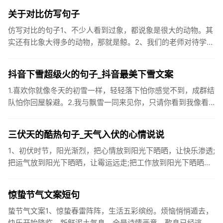
质、碳水化...
关于对比仿写句子
仿写对比的句子1、不少人看到过象，都说象是很大的动物。其
实还有比象大得多的动物，那就是鲸。2、我们的老师对待学生
很温柔，对待学生的学习却很严厉。3、松鼠的叫声很响亮，比
黄鼠狼的...
抖音下雪超级火的句子_抖音最美下雪文案
1.喜欢你就像冬天的初雪一样，轻轻落下怕你感觉不到，成群结
队怕你回屋躲避。2.我与飘雪一同来见你，只请你看到我像看
到雪一样惊喜3.坐标武汉！今天也下了好大的雪！4.下雪的时
候你...
三伏天的酷热句子_天气入伏的心情说说
1、初伏时节，阳光渐烈，把心情放到阳光下晒晒，让快乐渗透;
把运气放到阳光下晒晒，让霉运远走;把工作放到阳光下晒晒，
让成功保留。2、现在的天气，自来水可以直接泡方便麵！3、
伏之后...
惊蛰节气文案短句
蛰节气文案1、惊蛰春雷阵阵，生活五彩缤纷。烦恼悄悄遁去，
快乐开始降临。新鲜泥土气息，全是诗情画意。歎息已经逃