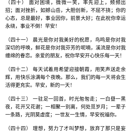
（四十） 面对困境，微微一笑，率先迎上，频频出
招；面对挫折，如撼山岳，大胆创新，不屈不挠；你的
心态，总是最好，事业因你，前景大好；在此祝你幸运
永绕，事业不倒！早安！
（四十一） 晨光是你对我美好的祝愿，鸟鸣是你对我
深切的呼唤，鲜花是你对我芬芳的呢喃，溪流是你对我
缠绵的眷恋。亲爱的朋友，祝你早安开心快乐每一天！
（四十二） 每天试着用希望迎接朝霞，用笑声送走余
辉，用快乐涂满每个夜晚。那么，我们的每一天将会生
活得更充实。早安，新的一天！
（四十三） 一驻足一回首，时光匆匆走；一白昼一黑
夜，花开又花谢；一相聚一别离，何处觅岁月；一辈子
一条路，光阴莫虚度；一世友一生情，早安祝福你。
（四十四） 理想，努力了才叫梦想，放弃了那只是妄