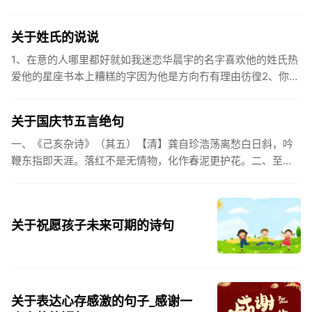
之。（作者：林则徐）3.不忘初心跟党走，走进祖国的壮美山
河。4.和...
关于姓氏的说说
1、在意的人哪里都好就如我迷恋华晨宇的名字喜欢他的姓氏热
爱他的星座书本上糟糕的字因为他是方向冇有理由彷徨2、你的
姓氏，是我最熟悉的字。3、看到你名字姓氏甚至其中一个字我
都会突然...
关于国庆节五言绝句
一、《己亥杂诗》（其五）【清】龚自珍浩荡离愁白日斜，吟
鞭东指即天涯。落红不是无情物，化作春泥更护花。二、至今
思项羽，不肯过江东。三、《州桥》【宋】范成大州桥南北是
天街，父老年年...
关于祝愿孩子未来可期的诗句
关于表达心存感激的句子_感谢一