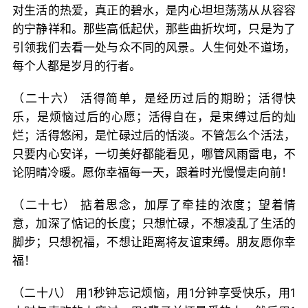
对生活的热爱，真正的碧水，是内心坦坦荡荡从从容容
的宁静祥和。那些高低起伏，那些曲折坎坷，只是为了
引领我们去看一处与众不同的风景。人生何处不道场，
每个人都是岁月的行者。
（二十六） 活得简单，是经历过后的期盼；活得快
乐，是烦恼过后的心愿；活得自在，是束缚过后的灿
烂；活得悠闲，是忙碌过后的恬淡。不管怎么个活法，
只要内心安详，一切美好都能看见，哪管风雨雷电，不
论阴晴冷暖。愿你幸福每一天，跟着时光慢慢走向前！
（二十七） 掂着思念，加厚了牵挂的浓度；望着情
意，加深了惦记的长度；只想忙碌，不想凌乱了生活的
脚步；只想祝福，不想让距离将友谊束缚。朋友愿你幸
福！
（二十八） 用1秒钟忘记烦恼，用1分钟享受快乐，用1