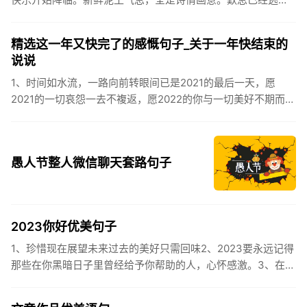
逸，安康不离不弃。惊蛰必有惊喜，好运天天爱你!2、惊蛰
到，阳光绕，晒...
精选这一年又快完了的感慨句子_关于一年快结束的
说说
1、时间如水流，一路向前转眼间已是2021的最后一天，愿
2021的一切哀怨一去不複返，愿2022的你与一切美好不期而
遇。2、认认真真过好2021年仅有的这几天，然后调整好心态
迎...
愚人节整人微信聊天套路句子
2023你好优美句子
1、珍惜现在展望未来过去的美好只需回味2、2023要永远记得
那些在你黑暗日子里曾经给予你帮助的人，心怀感激。3、在苦
也要坚持，在累也要拼搏。再见了，2023年!你好，2023年...