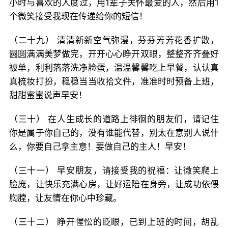
小时与喜欢的人度过，用1辈子关怀最爱的人，然后用1
个微笑接受我现在传递给你的短信！
（二十九） 清清新新空气弥漫，芬芬芳芳花香扩散，
圆圆满满美梦做完，开开心心睁开双眼，整整齐齐叠好
被单，利利落落洗净脸蛋，温温馨馨吃上早餐，认认真
真梳妆打扮，稳稳当当收拾文件，准准时时预备上班，
甜甜蜜蜜说声早安！
（三十） 在人生成长的道路上徘徊的朋友们，请记住
你是属于你自己的，没有谁能代替，别太在意别人说什
么，你要自己拿主意！要做自己的主人！早安！
（三十一） 早安朋友，请接受我的祝福：让微笑爬上
脸庞，让快乐充满心房，让好运陪在身旁，让成功依偎
胸膛，让友情在你心中珍藏。
（三十二） 睁开惺忪的眨眼，已到上班的时间，胡乱