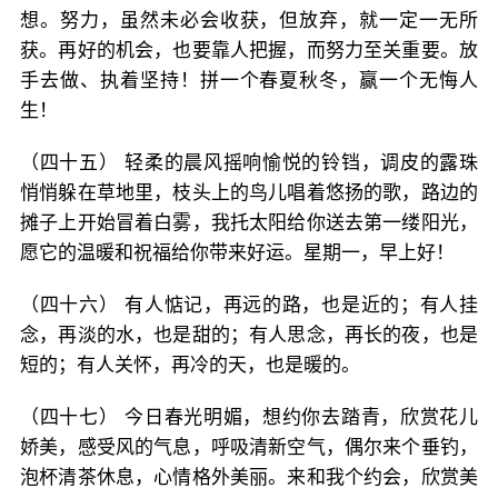
想。努力，虽然未必会收获，但放弃，就一定一无所
获。再好的机会，也要靠人把握，而努力至关重要。放
手去做、执着坚持！拼一个春夏秋冬，赢一个无悔人
生！
（四十五） 轻柔的晨风摇响愉悦的铃铛，调皮的露珠
悄悄躲在草地里，枝头上的鸟儿唱着悠扬的歌，路边的
摊子上开始冒着白雾，我托太阳给你送去第一缕阳光，
愿它的温暖和祝福给你带来好运。星期一，早上好！
（四十六） 有人惦记，再远的路，也是近的；有人挂
念，再淡的水，也是甜的；有人思念，再长的夜，也是
短的；有人关怀，再冷的天，也是暖的。
（四十七） 今日春光明媚，想约你去踏青，欣赏花儿
娇美，感受风的气息，呼吸清新空气，偶尔来个垂钓，
泡杯清茶休息，心情格外美丽。来和我个约会，欣赏美