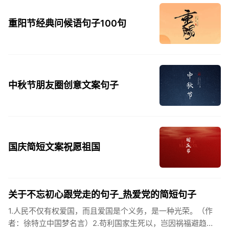
重阳节经典问候语句子100句
中秋节朋友圈创意文案句子
国庆简短文案祝愿祖国
关于不忘初心跟党走的句子_热爱党的简短句子
1.人民不仅有权爱国，而且爱国是个义务，是一种光荣。（作
者：徐特立中国梦名言）2.苟利国家生死以，岂因祸福避趋