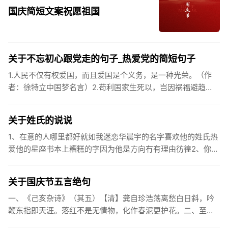
国庆简短文案祝愿祖国
关于不忘初心跟党走的句子_热爱党的简短句子
1.人民不仅有权爱国，而且爱国是个义务，是一种光荣。（作
者：徐特立中国梦名言）2.苟利国家生死以，岂因祸福避趋
之。（作者：林则徐）3.不忘初心跟党走，走进祖国的壮美山
河。4.和...
关于姓氏的说说
1、在意的人哪里都好就如我迷恋华晨宇的名字喜欢他的姓氏热
爱他的星座书本上糟糕的字因为他是方向冇有理由彷徨2、你的
姓氏，是我最熟悉的字。3、看到你名字姓氏甚至其中一个字我
都会突然...
关于国庆节五言绝句
一、《己亥杂诗》（其五）【清】龚自珍浩荡离愁白日斜，吟
鞭东指即天涯。落红不是无情物，化作春泥更护花。二、至今
思项羽，不肯过江东。三、《州桥》【宋】范成大州桥南北是