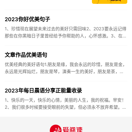
2023你好优美句子
1、珍惜现在展望未来过去的美好只需回味2、2023要永远记得
那些在你黑暗日子里曾经给予你帮助的人，心怀感激。3、在苦
也要坚持，在累也要拼搏。再见了，2023年!你好，2023年...
文章作品优美语句
优美经典的美好语句1.朋友是缘，我会永远的珍惜，朋友是金，
永远是光辉灿烂，朋友是琴，演奏一生的美好，朋友是茶，品
味一生的清香，朋友是笔，写岀一生的幸福，朋友是歌，唱岀
一辈子温暖...
2023年每日晨语分享正能量收录
1、快乐的一天，快乐的心情，美丽的人生，我的祝福。早安！
2、我们很多时候要接受眼前的失望，但必须永不放弃希望。早
安！3、书虽然不能直接帮你解决问题，却能给你一个更好的角
度。早安...