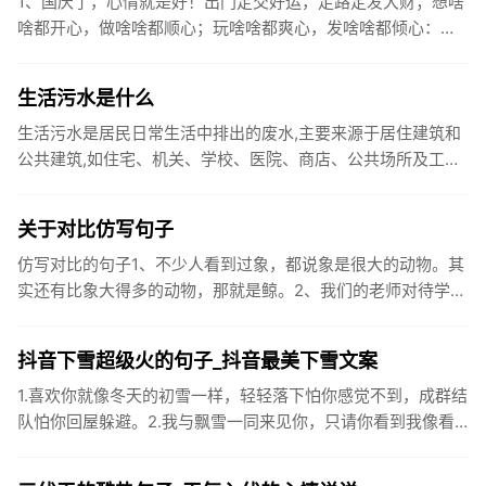
1、国庆了，心情就是好！出门定交好运，走路定发大财；想啥
啥都开心，做啥啥都顺心；玩啥啥都爽心，发啥啥都倾心：祝
你国庆开怀，乐的合不拢嘴哦！2、张灯结彩喜气浓，欢天喜地
笑开颜;华...
生活污水是什么
生活污水是居民日常生活中排出的废水,主要来源于居住建筑和
公共建筑,如住宅、机关、学校、医院、商店、公共场所及工业
企业卫生间等。生活污水所含的污染物主要是有机物（如蛋白
质、碳水化...
关于对比仿写句子
仿写对比的句子1、不少人看到过象，都说象是很大的动物。其
实还有比象大得多的动物，那就是鲸。2、我们的老师对待学生
很温柔，对待学生的学习却很严厉。3、松鼠的叫声很响亮，比
黄鼠狼的...
抖音下雪超级火的句子_抖音最美下雪文案
1.喜欢你就像冬天的初雪一样，轻轻落下怕你感觉不到，成群结
队怕你回屋躲避。2.我与飘雪一同来见你，只请你看到我像看
到雪一样惊喜3.坐标武汉！今天也下了好大的雪！4.下雪的时
候你...