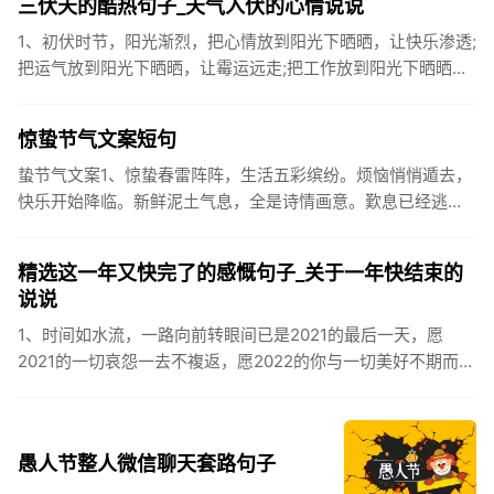
三伏天的酷热句子_天气入伏的心情说说
1、初伏时节，阳光渐烈，把心情放到阳光下晒晒，让快乐渗透;
把运气放到阳光下晒晒，让霉运远走;把工作放到阳光下晒晒，
让成功保留。2、现在的天气，自来水可以直接泡方便麵！3、
伏之后...
惊蛰节气文案短句
蛰节气文案1、惊蛰春雷阵阵，生活五彩缤纷。烦恼悄悄遁去，
快乐开始降临。新鲜泥土气息，全是诗情画意。歎息已经逃
逸，安康不离不弃。惊蛰必有惊喜，好运天天爱你!2、惊蛰
到，阳光绕，晒...
精选这一年又快完了的感慨句子_关于一年快结束的
说说
1、时间如水流，一路向前转眼间已是2021的最后一天，愿
2021的一切哀怨一去不複返，愿2022的你与一切美好不期而
遇。2、认认真真过好2021年仅有的这几天，然后调整好心态
迎...
愚人节整人微信聊天套路句子