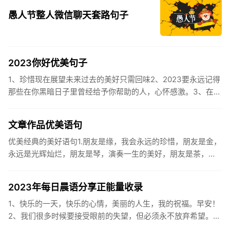
愚人节整人微信聊天套路句子
2023你好优美句子
1、珍惜现在展望未来过去的美好只需回味2、2023要永远记得
那些在你黑暗日子里曾经给予你帮助的人，心怀感激。3、在苦
也要坚持，在累也要拼搏。再见了，2023年!你好，2023年...
文章作品优美语句
优美经典的美好语句1.朋友是缘，我会永远的珍惜，朋友是金，
永远是光辉灿烂，朋友是琴，演奏一生的美好，朋友是茶，品
味一生的清香，朋友是笔，写岀一生的幸福，朋友是歌，唱岀
一辈子温暖...
2023年每日晨语分享正能量收录
1、快乐的一天，快乐的心情，美丽的人生，我的祝福。早安！
2、我们很多时候要接受眼前的失望，但必须永不放弃希望。早
安！3、书虽然不能直接帮你解决问题，却能给你一个更好的角