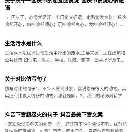
关于庆十一国庆节的朋友圈说说_国庆节说说心情短
语
1、国庆了，心情就是好！出门定交好运，走路定发大财；想啥
啥都开心，做啥啥都顺心；玩啥啥都爽心，发啥啥都倾心：祝
你国庆开怀，乐的合不拢嘴哦！2、张灯结彩喜气浓，欢天喜地
笑开颜;华...
生活污水是什么
生活污水是居民日常生活中排出的废水,主要来源于居住建筑和
公共建筑,如住宅、机关、学校、医院、商店、公共场所及工业
企业卫生间等。生活污水所含的污染物主要是有机物（如蛋白
质、碳水化...
关于对比仿写句子
仿写对比的句子1、不少人看到过象，都说象是很大的动物。其
实还有比象大得多的动物，那就是鲸。2、我们的老师对待学生
很温柔，对待学生的学习却很严厉。3、松鼠的叫声很响亮，比
黄鼠狼的...
抖音下雪超级火的句子_抖音最美下雪文案
1.喜欢你就像冬天的初雪一样，轻轻落下怕你感觉不到，成群结
队怕你回屋躲避。2.我与飘雪一同来见你，只请你看到我像看