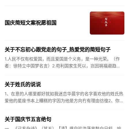
国庆简短文案祝愿祖国
关于不忘初心跟党走的句子_热爱党的简短句子
1.人民不仅有权爱国，而且爱国是个义务，是一种光荣。（作
者：徐特立中国梦名言）2.苟利国家生死以，岂因祸福避趋
之。（作者：林则徐）3.不忘初心跟党走，走进祖国的壮美山
河。4.和...
关于姓氏的说说
1、在意的人哪里都好就如我迷恋华晨宇的名字喜欢他的姓氏热
爱他的星座书本上糟糕的字因为他是方向冇有理由彷徨2、你的
姓氏，是我最熟悉的字。3、看到你名字姓氏甚至其中一个字我
都会突然...
关于国庆节五言绝句
一、《己亥杂诗》（其五）【清】龚自珍浩荡离愁白日斜，吟