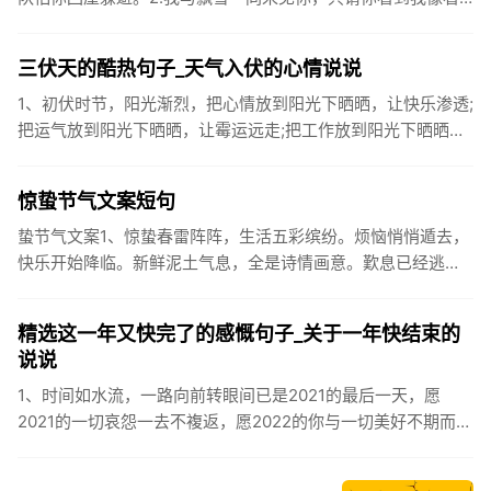
到雪一样惊喜3.坐标武汉！今天也下了好大的雪！4.下雪的时
候你...
三伏天的酷热句子_天气入伏的心情说说
1、初伏时节，阳光渐烈，把心情放到阳光下晒晒，让快乐渗透;
把运气放到阳光下晒晒，让霉运远走;把工作放到阳光下晒晒，
让成功保留。2、现在的天气，自来水可以直接泡方便麵！3、
伏之后...
惊蛰节气文案短句
蛰节气文案1、惊蛰春雷阵阵，生活五彩缤纷。烦恼悄悄遁去，
快乐开始降临。新鲜泥土气息，全是诗情画意。歎息已经逃
逸，安康不离不弃。惊蛰必有惊喜，好运天天爱你!2、惊蛰
到，阳光绕，晒...
精选这一年又快完了的感慨句子_关于一年快结束的
说说
1、时间如水流，一路向前转眼间已是2021的最后一天，愿
2021的一切哀怨一去不複返，愿2022的你与一切美好不期而
遇。2、认认真真过好2021年仅有的这几天，然后调整好心态
迎...