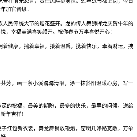
。吃苦在前无怨言，责任风险挺身担。过年过节都上岗，今日
新年加官晋级。
各族人民传统大节的烟花盛开。龙的传人舞狮挥龙庆贺牛年的
喜悦，幸福美满喜笑颜开。祝你春节万事喜悦开心！
，拥着健康，揣着幸福，搂着温馨，携着快乐，牵着财运，拽
溢芬芳，画一条小溪潺潺清唱，涂一抹斜阳温暖心房，写一
。
最深的祝福，最美的期盼，最多的快乐，最早的问候，送给
、新年吉祥！
饺子红包新衣裳，舞龙舞狮放鞭炮，窗明几净路宽敞，万象
年好。