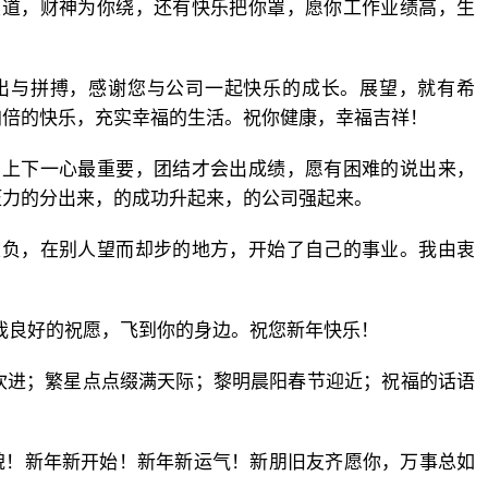
报道，财神为你绕，还有快乐把你罩，愿你工作业绩高，生
出与拼搏，感谢您与公司一起快乐的成长。展望，就有希
加倍的快乐，充实幸福的生活。祝你健康，幸福吉祥！
，上下一心最重要，团结才会出成绩，愿有困难的说出来，
压力的分出来，的成功升起来，的公司强起来。
重负，在别人望而却步的地方，开始了自己的事业。我由衷
着我良好的祝愿，飞到你的身边。祝您新年快乐！
吹进；繁星点点缀满天际；黎明晨阳春节迎近；祝福的话语
貌！新年新开始！新年新运气！新朋旧友齐愿你，万事总如