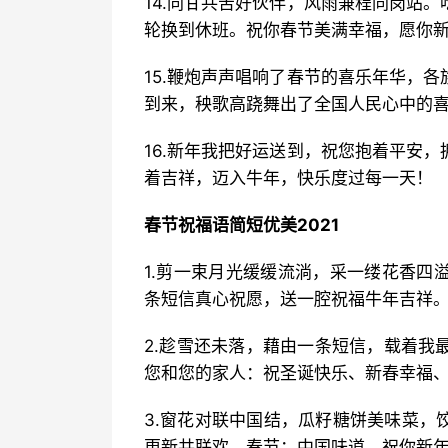
14.同甘共苦好伙伴，风雨兼程同岗站
轮换到休班。祝你春节美满幸福，愿你
15.鞭炮声声唱响了春节的喜乐年华，
到来，秧歌高跷舞出了全国人民心中的
16.新年我把好运送到，祝您抱着平安
着吉祥，迈入牛年，快乐度过每一天！
春节祝福语简短优美2021
1.剪一束月光缓缓流淌，采一缕花香四
条短信真心祝愿，送一腔祝福牛年吉祥
2.趁雪还未落，藉由一条短信，载着我
您和您的家人：祝圣诞快乐、新春幸福
3.窗花对联中国结，瓜籽糖饼美味菜，
更新共联欢，春节：中国味道。祝你新