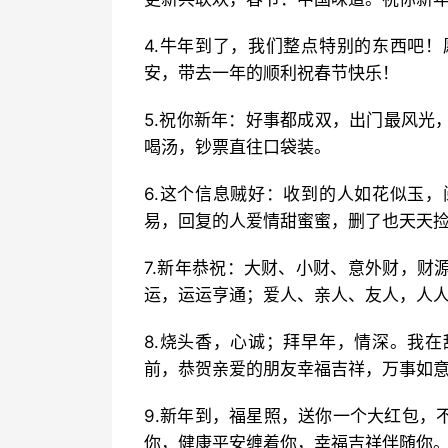
4.牛年到了，我们整点特别的东西吧
安，带去一年的顺利祝春节快乐！
5.祝你新年：好事都成双，出门最风光
喝汤，钞票直往口袋装。
6.这个信息贼好：收到的人如花似玉
易，回复的人爱情甜蜜蜜，删了也天天
7.新年恭祝：大财、小财、意外财，财
运，运运亨通；爱人、亲人、友人，人
8.烧头香，心诚；拜早年，情深。我
前，恭贺亲爱的朋友幸福吉祥，万事如
9.新年到，福星照，送你一个大红包，
你，健康平安缠着你，幸福吉祥伴随你