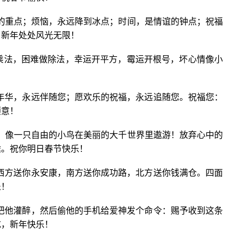
生的重点；烦恼，永远降到冰点；时间，是情谊的钟点；祝福
，新年处处风光无限！
做乘法，困难做除法，幸运开平方，霉运开根号，坏心情像小
！
乐年华，永远伴随您；愿欢乐的祝福，永远追随您。祝福您：
顺意！
膀，像一只自由的小鸟在美丽的大千世界里遨游！放弃心中的
途。祝你明日春节快乐！
，西方送你永安康，南方送你成功路，北方送你钱满仓。四面
乐！
才把他灌醉，然后偷他的手机给爱神发个命令：赐予收到这条
成，新年快乐！