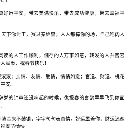
！愿好运平安，带去美满快乐，带去成功健康，带去幸福平
，天下你为王，赛过秦始皇；人人都捧你的场，自己吃肉人
，阅读的人工作顺利，储存的人万事如意，转发的人升官容
捡人民币，祝春节快乐！
源滚滚；亲情、友情、爱情，情情如意；官运、财运、桃花
人平安。
在辞岁的钟声还没响起的时候，像报春的喜鹊早早飞到你面
意。
不装金来不装银，字字句句表真情。好运罩着你，财运迷恋
。祝春节愉快！