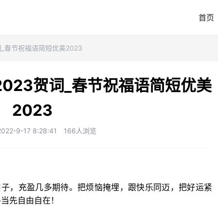
首页
词_春节祝福语简短优美2023
023贺词_春节祝福语简短优美
2023
2-9-17 8:28:41
166人浏览
日子，充盈几多期待。把烦恼掩埋，跟快乐同迈，把好运紧
马当先自由自在！