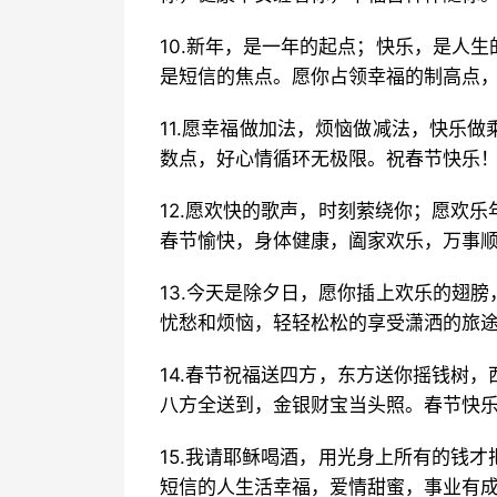
10.新年，是一年的起点；快乐，是人
是短信的焦点。愿你占领幸福的制高点
11.愿幸福做加法，烦恼做减法，快乐
数点，好心情循环无极限。祝春节快乐
12.愿欢快的歌声，时刻萦绕你；愿欢
春节愉快，身体健康，阖家欢乐，万事
13.今天是除夕日，愿你插上欢乐的翅
忧愁和烦恼，轻轻松松的享受潇洒的旅
14.春节祝福送四方，东方送你摇钱树
八方全送到，金银财宝当头照。春节快
15.我请耶稣喝酒，用光身上所有的钱
短信的人生活幸福，爱情甜蜜，事业有