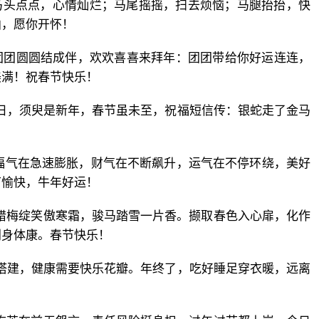
马头点点，心情灿烂；马尾摇摇，扫去烦恼；马腿抬抬，快
拍，愿你开怀！
团团圆圆结成伴，欢欢喜喜来拜年：团团带给你好运连连，
美满！祝春节快乐！
时日，须臾是新年，春节虽未至，祝福短信传：银蛇走了金马
！
，福气在急速膨胀，财气在不断飙升，运气在不停环绕，美好
节愉快，牛年好运！
。腊梅绽笑傲寒霜，骏马踏雪一片香。撷取春色入心扉，化作
利身体康。春节快乐！
康搭建，健康需要快乐花瓣。年终了，吃好睡足穿衣暖，远离