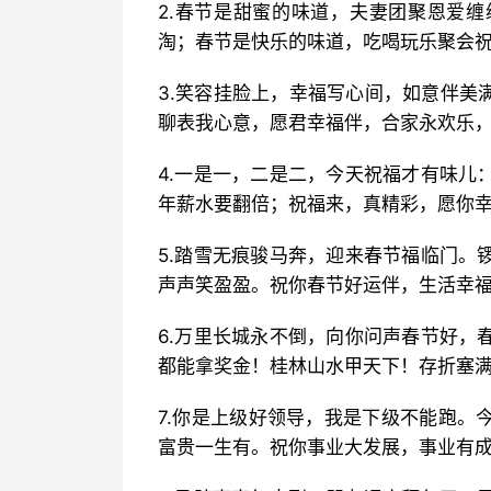
2.春节是甜蜜的味道，夫妻团聚恩爱
淘；春节是快乐的味道，吃喝玩乐聚会
3.笑容挂脸上，幸福写心间，如意伴美
聊表我心意，愿君幸福伴，合家永欢乐
4.一是一，二是二，今天祝福才有味儿
年薪水要翻倍；祝福来，真精彩，愿你
5.踏雪无痕骏马奔，迎来春节福临门。
声声笑盈盈。祝你春节好运伴，生活幸
6.万里长城永不倒，向你问声春节好，
都能拿奖金！桂林山水甲天下！存折塞
7.你是上级好领导，我是下级不能跑。
富贵一生有。祝你事业大发展，事业有