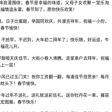
缠绵浪漫围绕；春节是幸福的味道，父母子女欢聚一堂乐淘
祝福情谊永罩。春节到了，愿你快乐欢笑！
满，日子比蜜甜，举国同欢庆，共渡吉祥年，祝福一小份，
，春节愉快！
：不抢早，不迟到，大年初二拜年了；快乐随，好运追，牛
幸福花儿开。
锣鼓喧天庆佳节，大街小巷人沸腾。走家串户去拜年，祝福
福上一层！
春风已过玉门关！祝你工资翻一翻，每逢佳节倍思亲！每月
满枕头下！春节愉快。
今年过年不送礼，送礼就送彩信礼。送你牡丹花一束，雍容
成宏图展。春节快乐！