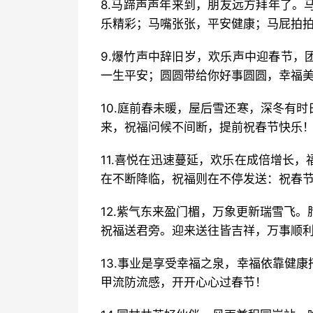
8.马蹄声声年来到，朋友远方拜年了。
乐精彩；马嘴张张，平安健康；马屁拍
9.爆竹声中辞旧岁，欢乐声中迎春节，
一生平安；圆圆带给你好事圆圆，幸福
10.庭前春未暖，屋后雪还寒，深冬有
来，祝福问候不间断，提前祝春节快乐
11.喜悦在迅速蔓延，欢乐在成倍增长
在不断降临，祝福则在不停发送：祝春
12.紫气东来盈门楣，万象更新瑞雪飞
祝福送君旁。迎来送往皆吉祥，万事顺
13.事业是享受幸福之泉，幸福依靠健
甲流防流感，开开心心过春节！