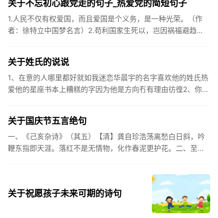
关于不忘初心跟党走的句子_热爱党的简短句子
1.人民不仅有权爱国，而且爱国是个义务，是一种光荣。（作
者：徐特立中国梦名言）2.苟利国家生死以，岂因祸福避趋
之。（作者：林则徐）3.不忘初心跟党走，走进祖国的壮美山
河。4.和...
关于姓氏的说说
1、在意的人哪里都好就如我迷恋华晨宇的名字喜欢他的姓氏热
爱他的星座书本上糟糕的字因为他是方向冇有理由彷徨2、你的
姓氏，是我最熟悉的字。3、看到你名字姓氏甚至其中一个字我
都会突然...
关于国庆节五言绝句
一、《己亥杂诗》（其五）【清】龚自珍浩荡离愁白日斜，吟
鞭东指即天涯。落红不是无情物，化作春泥更护花。二、至今
思项羽，不肯过江东。三、《州桥》【宋】范成大州桥南北是
天街，父老年年...
关于祝愿孩子未来可期的诗句