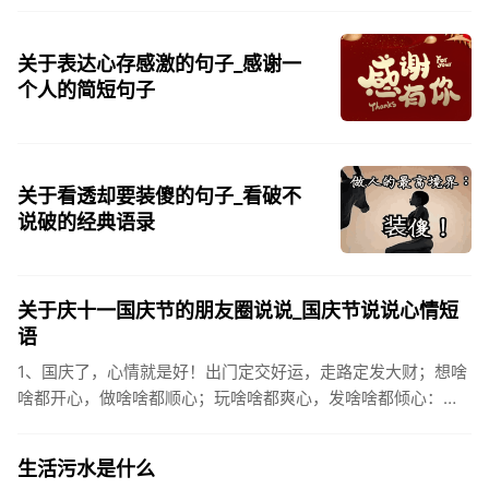
关于表达心存感激的句子_感谢一
个人的简短句子
关于看透却要装傻的句子_看破不
说破的经典语录
关于庆十一国庆节的朋友圈说说_国庆节说说心情短
语
1、国庆了，心情就是好！出门定交好运，走路定发大财；想啥
啥都开心，做啥啥都顺心；玩啥啥都爽心，发啥啥都倾心：祝
你国庆开怀，乐的合不拢嘴哦！2、张灯结彩喜气浓，欢天喜地
笑开颜;华...
生活污水是什么