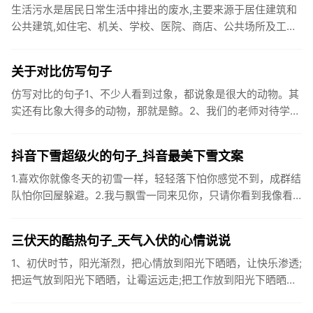
生活污水是居民日常生活中排出的废水,主要来源于居住建筑和
公共建筑,如住宅、机关、学校、医院、商店、公共场所及工业
企业卫生间等。生活污水所含的污染物主要是有机物（如蛋白
质、碳水化...
关于对比仿写句子
仿写对比的句子1、不少人看到过象，都说象是很大的动物。其
实还有比象大得多的动物，那就是鲸。2、我们的老师对待学生
很温柔，对待学生的学习却很严厉。3、松鼠的叫声很响亮，比
黄鼠狼的...
抖音下雪超级火的句子_抖音最美下雪文案
1.喜欢你就像冬天的初雪一样，轻轻落下怕你感觉不到，成群结
队怕你回屋躲避。2.我与飘雪一同来见你，只请你看到我像看
到雪一样惊喜3.坐标武汉！今天也下了好大的雪！4.下雪的时
候你...
三伏天的酷热句子_天气入伏的心情说说
1、初伏时节，阳光渐烈，把心情放到阳光下晒晒，让快乐渗透;
把运气放到阳光下晒晒，让霉运远走;把工作放到阳光下晒晒，
让成功保留。2、现在的天气，自来水可以直接泡方便麵！3、