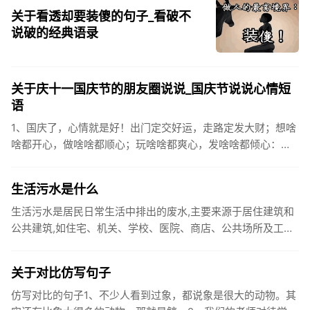
关于看透却要装傻的句子_看破不
说破的经典语录
关于庆十一国庆节的朋友圈说说_国庆节说说心情短
语
1、国庆了，心情就是好！出门定交好运，走路定发大财；想啥
啥都开心，做啥啥都顺心；玩啥啥都爽心，发啥啥都倾心：祝
你国庆开怀，乐的合不拢嘴哦！2、张灯结彩喜气浓，欢天喜地
笑开颜;华...
生活污水是什么
生活污水是居民日常生活中排出的废水,主要来源于居住建筑和
公共建筑,如住宅、机关、学校、医院、商店、公共场所及工业
企业卫生间等。生活污水所含的污染物主要是有机物（如蛋白
质、碳水化...
关于对比仿写句子
仿写对比的句子1、不少人看到过象，都说象是很大的动物。其