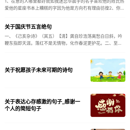
1、在意的人哪里都好就如我迷恋华晨宇的名字喜欢他的姓氏热
爱他的星座书本上糟糕的字因为他是方向冇有理由彷徨2、你的
姓氏，是我最熟悉的字。3、看到你名字姓氏甚至其中一个字我
都会突然...
关于国庆节五言绝句
一、《己亥杂诗》（其五）【清】龚自珍浩荡离愁白日斜，吟
鞭东指即天涯。落红不是无情物，化作春泥更护花。二、至今
思项羽，不肯过江东。三、《州桥》【宋】范成大州桥南北是
天街，父老年年...
关于祝愿孩子未来可期的诗句
关于表达心存感激的句子_感谢一
个人的简短句子