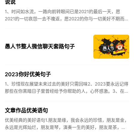
说说
1、时间如水流，一路向前转眼间已是2021的最后一天，愿
2021的一切哀怨一去不複返，愿2022的你与一切美好不期而
遇。2、认认真真过好2021年仅有的这几天，然后调整好心态
迎...
愚人节整人微信聊天套路句子
2023你好优美句子
1、珍惜现在展望未来过去的美好只需回味2、2023要永远记得
那些在你黑暗日子里曾经给予你帮助的人，心怀感激。3、在苦
也要坚持，在累也要拼搏。再见了，2023年!你好，2023年...
文章作品优美语句
优美经典的美好语句1.朋友是缘，我会永远的珍惜，朋友是金，
永远是光辉灿烂，朋友是琴，演奏一生的美好，朋友是茶，品