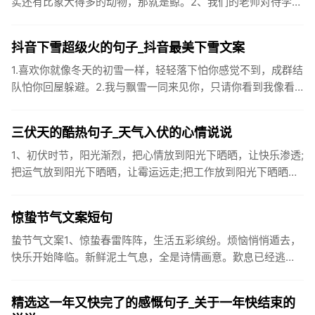
实还有比象大得多的动物，那就是鲸。2、我们的老师对待学生
很温柔，对待学生的学习却很严厉。3、松鼠的叫声很响亮，比
黄鼠狼的...
抖音下雪超级火的句子_抖音最美下雪文案
1.喜欢你就像冬天的初雪一样，轻轻落下怕你感觉不到，成群结
队怕你回屋躲避。2.我与飘雪一同来见你，只请你看到我像看
到雪一样惊喜3.坐标武汉！今天也下了好大的雪！4.下雪的时
候你...
三伏天的酷热句子_天气入伏的心情说说
1、初伏时节，阳光渐烈，把心情放到阳光下晒晒，让快乐渗透;
把运气放到阳光下晒晒，让霉运远走;把工作放到阳光下晒晒，
让成功保留。2、现在的天气，自来水可以直接泡方便麵！3、
伏之后...
惊蛰节气文案短句
蛰节气文案1、惊蛰春雷阵阵，生活五彩缤纷。烦恼悄悄遁去，
快乐开始降临。新鲜泥土气息，全是诗情画意。歎息已经逃
逸，安康不离不弃。惊蛰必有惊喜，好运天天爱你!2、惊蛰
到，阳光绕，晒...
精选这一年又快完了的感慨句子_关于一年快结束的