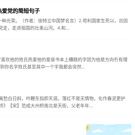
热爱党的简短句子
一种光荣。（作者：徐特立中国梦名言）2.苟利国家生死以，岂因
走，走进祖国的壮美山河。4.和...
字喜欢他的姓氏热爱他的星座书本上糟糕的字因为他是方向冇有理
到你名字姓氏甚至其中一个字我都会突然...
离愁白日斜，吟鞭东指即天涯。落红不是无情物，化作春泥更护
》【宋】范成大州桥南北是天街，父老年年...