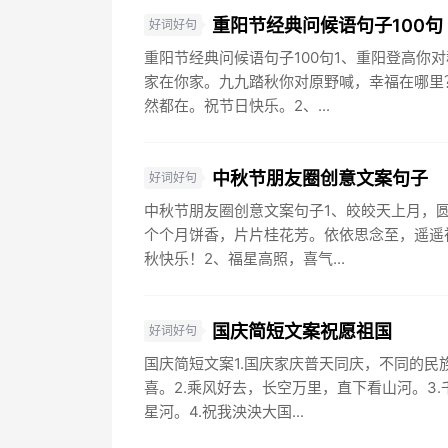
重阳节经典问候语句子100句
好词好句
重阳节经典问候语句子100句1、重阳登高你
家在你家。九九踏秋你对原野喊，幸福在哪里
然都在。祝节日快乐。2、...
中秋节朋友圈创意文案句子
好词好句
中秋节朋友圈创意文案句子1、皎皎天上月，
个个月饼香，片片桂花芳。依依思念至，遥遥
秋快乐！2、福星高照，喜气...
国庆简短文案祝愿祖国
好词好句
国庆简短文案1.国庆家庆普天同庆，不同的民
喜。2.乘风好去，长空万里，直下看山河。3
星河。4.祝我泱泱大国...