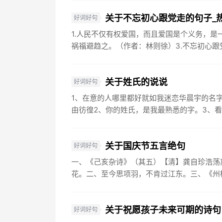
关于不忘初心跟党走的句子_
好词好句
1.人民不仅有权爱国，而且爱国是个义务，是
祸福避趋之。（作者：林则徐）3.不忘初心跟党
关于姓氏的说说
好词好句
1、在意的人哪里都好就如我迷恋华晨宇的名
由彷徨2、你的姓氏，是我最熟悉的字。3、看
关于国庆节五言绝句
好词好句
一、《己亥杂诗》（其五）【清】龚自珍浩荡
花。二、至今思项羽，不肯过江东。三、《州桥
关于祝愿孩子未来可期的诗句
好词好句