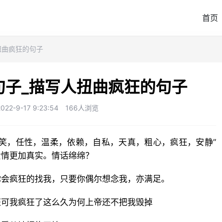
首页
扭曲疯狂的句子
句子_描写人扭曲疯狂的句子
2-9-17 9:23:54
166人浏览
爱情更加真实。情话绵绵？
你会疯狂的找我，只要你偶尔想念我，亦满足。
狂可我疯狂了这么久为何上帝还不把我毁掉