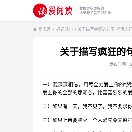
收集更多更好的
语录句子等学习资料
爱阅读
/
好词好句
/ 关于描写疯狂的句子_描写人
关于描写疯狂的
发布时间：202
一）我深深相信，用尽全力爱上你的“哭笑，任性，温柔，依赖，自私，天真，粗心，疯狂，安静”
爱上你的全部的那颗心，比轰轰烈烈的
二）如果有一天，我不见了，我不要求
三）如果上帝要毁灭一个人必先令其疯