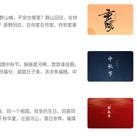
对群山喊，平安在哪里？群山回应，在你
？原野回应，在你家在你家。你到家果
圆圆中秋节。脉脉星河稀，款款逢佳期。
祝福句：甜甜日子美，浓浓幸福随。中
族，同一个祖国。母亲的生日，同喜同
.千秋华夏，壮丽河山，落日余晖，璀璨