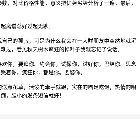
参数，对比价格性能，意义把优势劣势分析了一遍。最后，
，超离谱总好过超无聊。
我自己的孤寂，可是为什么我会在一大群朋友中突然地就沉
就难过，看见秋天树木疯狂的掉叶子我就忘记了说话。
喜欢你，要追你。约会你，试探你，讨好你，巴结你。思念
，哭着你，疯狂你，都是你。要娶你。
的送点花草，活泼的牵手就跑，实在的喝足吃饱，热情的唱
放倒，胆小的发条短信就好！