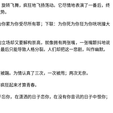
，旋转飞舞，疯狂地飞扬荡动。它尽情地表演了一番后，终
威势。
为你累为你受尽所有罪；下联：为你死为你狂为你咣咣撞大
的立场却又要解构崇高，就像拥有两张嘴，一张嘴颤抖地说
，最后只能导致人格分裂。人们却把这一悲剧，叫作幽默。
次被踹。为情认真了三次，一次被甩；两次无奈。
非疯狂起来才算青春。
子忘你，在潇洒的日子恋你，在没有你音讯的日子中恨你；