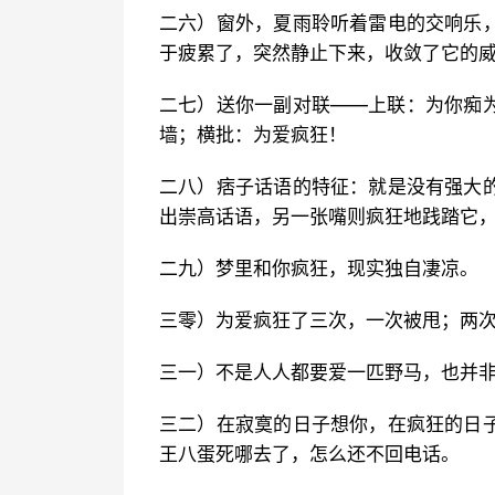
二六）窗外，夏雨聆听着雷电的交响乐
于疲累了，突然静止下来，收敛了它的
二七）送你一副对联——上联：为你痴
墙；横批：为爱疯狂！
二八）痞子话语的特征：就是没有强大
出崇高话语，另一张嘴则疯狂地践踏它
二九）梦里和你疯狂，现实独自凄凉。
三零）为爱疯狂了三次，一次被甩；两
三一）不是人人都要爱一匹野马，也并
三二）在寂寞的日子想你，在疯狂的日
王八蛋死哪去了，怎么还不回电话。