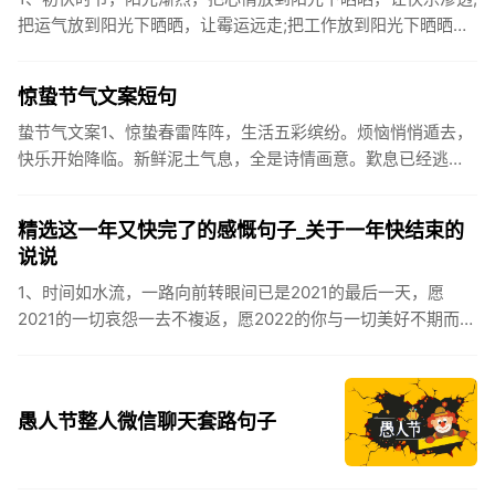
把运气放到阳光下晒晒，让霉运远走;把工作放到阳光下晒晒，
让成功保留。2、现在的天气，自来水可以直接泡方便麵！3、
伏之后...
惊蛰节气文案短句
蛰节气文案1、惊蛰春雷阵阵，生活五彩缤纷。烦恼悄悄遁去，
快乐开始降临。新鲜泥土气息，全是诗情画意。歎息已经逃
逸，安康不离不弃。惊蛰必有惊喜，好运天天爱你!2、惊蛰
到，阳光绕，晒...
精选这一年又快完了的感慨句子_关于一年快结束的
说说
1、时间如水流，一路向前转眼间已是2021的最后一天，愿
2021的一切哀怨一去不複返，愿2022的你与一切美好不期而
遇。2、认认真真过好2021年仅有的这几天，然后调整好心态
迎...
愚人节整人微信聊天套路句子