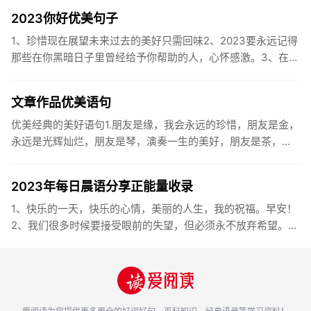
2023你好优美句子
1、珍惜现在展望未来过去的美好只需回味2、2023要永远记得
那些在你黑暗日子里曾经给予你帮助的人，心怀感激。3、在苦
也要坚持，在累也要拼搏。再见了，2023年!你好，2023年...
文章作品优美语句
优美经典的美好语句1.朋友是缘，我会永远的珍惜，朋友是金，
永远是光辉灿烂，朋友是琴，演奏一生的美好，朋友是茶，品
味一生的清香，朋友是笔，写岀一生的幸福，朋友是歌，唱岀
一辈子温暖...
2023年每日晨语分享正能量收录
1、快乐的一天，快乐的心情，美丽的人生，我的祝福。早安！
2、我们很多时候要接受眼前的失望，但必须永不放弃希望。早
安！3、书虽然不能直接帮你解决问题，却能给你一个更好的角
度。早安...