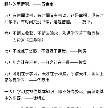
趣味的事情啊。——普希金
五）有时间读书，有时间又有书读，这是幸福；没有时
间读书，有时间又没书读，这是苦恼。——莫耶。
六）不断去收获，不断去追求，永远学习苦干和等待。
——朗费罗《生命颂》
七）不戚戚于贫贱，不汲汲于富贵。——陶铸
八）年之计在于春，一日之计在于晨——萧绎
九）聪明在于学习，天才在于积累。所谓天才，实际上
是依靠学习。——华罗庚
一零）学习要抓住基本知识：即不好高婺远，而忽略基
本的东西。——徐特立