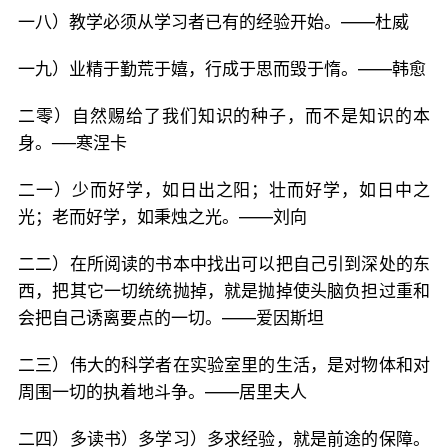
一八）教学必须从学习者已有的经验开始。——杜威
一九）业精于勤荒于嬉，行成于思而毁于惰。——韩愈
二零）自然赐给了我们知识的种子，而不是知识的本
身。──寒涅卡
二一）少而好学，如日出之阳；壮而好学，如日中之
光；老而好学，如秉烛之光。——刘向
二二）在所阅读的书本中找出可以把自己引到深处的东
西，把其它一切统统抛掉，就是抛掉使头脑负担过重和
会把自己诱离要点的一切。——爱因斯坦
二三）伟大的科学者在实验室里的生活，是对物体和对
周围一切的执着地斗争。——居里夫人
二四）多读书）多学习）多求经验，就是前途的保障。