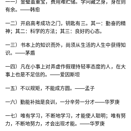
一一）金璧虽重宝，费用难贮储。学问藏之身，身在则
有余。——韩愈
一二）开启高考成功之门，钥匙有三。其一：勤奋的精
神；其二：科学的方法；其三：良好的心态。
一三）书本上的知识而外，尚须从生活的人生中获得知
识。——茅盾
一四）凡在小事上对弄虚作假理持轻率态度的人，在大
事上也是不足信的。——爱因斯坦
一五）不以规矩，不能成方圆。——孟子
一六）勤能补拙是良训，一分辛劳一分才——华罗庚
一七）唯有学习，不断地学习，才能使人聪明；唯有努
力，不断地努力，才会出现才能。——华罗庚