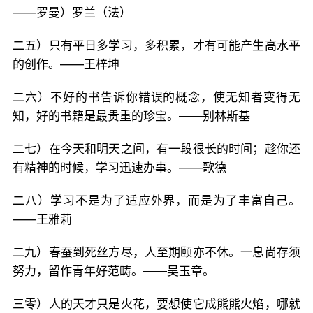
——罗曼）罗兰（法）
二五）只有平日多学习，多积累，才有可能产生高水平
的创作。——王梓坤
二六）不好的书告诉你错误的概念，使无知者变得无
知，好的书籍是最贵重的珍宝。——别林斯基
二七）在今天和明天之间，有一段很长的时间；趁你还
有精神的时候，学习迅速办事。——歌德
二八）学习不是为了适应外界，而是为了丰富自己。
——王雅莉
二九）春蚕到死丝方尽，人至期颐亦不休。一息尚存须
努力，留作青年好范畴。——吴玉章。
三零）人的天才只是火花，要想使它成熊熊火焰，哪就