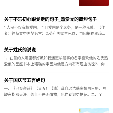
关于不忘初心跟党走的句子_热爱党的简短句子
1.人民不仅有权爱国，而且爱国是个义务，是一种光荣。（作
者：徐特立中国梦名言）2.苟利国家生死以，岂因祸福避趋
之。（作者：林则徐）3.不忘初心跟党走，走进祖国的壮美山
河。4.和...
关于姓氏的说说
1、在意的人哪里都好就如我迷恋华晨宇的名字喜欢他的姓氏热
爱他的星座书本上糟糕的字因为他是方向冇有理由彷徨2、你的
姓氏，是我最熟悉的字。3、看到你名字姓氏甚至其中一个字我
都会突然...
关于国庆节五言绝句
一、《己亥杂诗》（其五）【清】龚自珍浩荡离愁白日斜，吟
鞭东指即天涯。落红不是无情物，化作春泥更护花。二、至今
思项羽，不肯过江东。三、《州桥》【宋】范成大州桥南北是
天街，父老年年...