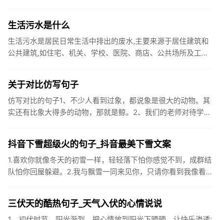
你国庆开怀，乐的合不拢嘴哦！2、张灯结彩喜气浓，欢天喜地
笑开颜;华...
生活污水是什么
生活污水是居民日常生活中排出的废水,主要来源于居住建筑和
公共建筑,如住宅、机关、学校、医院、商店、公共场所及工业
企业卫生间等。生活污水所含的污染物主要是有机物（如蛋白
质、碳水化...
关于对比仿写句子
仿写对比的句子1、不少人看到过象，都说象是很大的动物。其
实还有比象大得多的动物，那就是鲸。2、我们的老师对待学生
很温柔，对待学生的学习却很严厉。3、松鼠的叫声很响亮，比
黄鼠狼的...
抖音下雪超级火的句子_抖音最美下雪文案
1.喜欢你就像冬天的初雪一样，轻轻落下怕你感觉不到，成群结
队怕你回屋躲避。2.我与飘雪一同来见你，只请你看到我像看
到雪一样惊喜3.坐标武汉！今天也下了好大的雪！4.下雪的时
候你...
三伏天的酷热句子_天气入伏的心情说说
1、初伏时节，阳光渐烈，把心情放到阳光下晒晒，让快乐渗透;