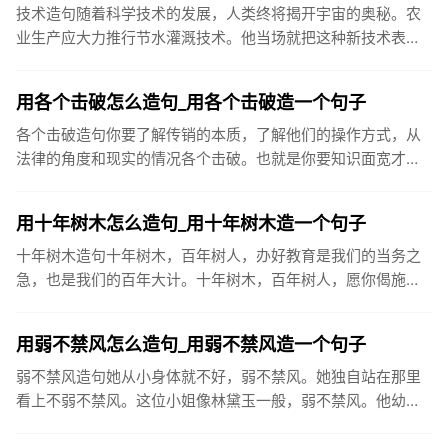
技术造句随着科学技术的发展，人类终将揭开宇宙的奥秘。农
业生产应大力推行节水灌溉技术。他当场就把这种新技术表演
了一次。文章最后一部分，是对圆员世纪科学技术的展望。在
现代化建设中，...
用各个击破怎么造句_用各个击破造一个句子
各个击破造句你要了解传销的本质，了解他们的操作方式，从
法律的角度和现实的情况各个击破。也就是你要知识面宽才
行。而且要有冷静的头脑，不要轻易被他激怒。战国后期，秦
国采取各个击破的...
用十年树木怎么造句_用十年树木造一个句子
十年树木造句十年树木，百年树人，办好教育是我们的当务之
急，也是我们的百年大计。十年树木，百年树人，愿你偈施过
服的树苗再茁壮成长，今天，汲取丰富的养料，明天生出饱满
的枝节，打下坚...
用弱不禁风怎么造句_用弱不禁风造一个句子
弱不禁风造句她从小身体就不好，弱不禁风。她独自站在那里
看上不弱不禁风。这位小姐像林黛玉一般，弱不禁风。他幼年
多病，而后一向被人认为弱不禁风。看你一副弱不禁风的样