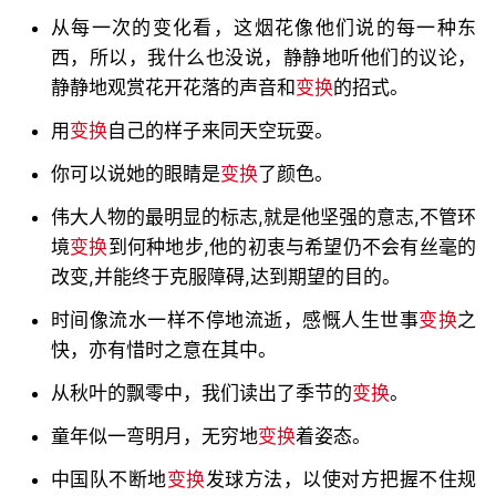
从每一次的变化看，这烟花像他们说的每一种东
西，所以，我什么也没说，静静地听他们的议论，
静静地观赏花开花落的声音和
变换
的招式。
用
变换
自己的样子来同天空玩耍。
你可以说她的眼睛是
变换
了颜色。
伟大人物的最明显的标志,就是他坚强的意志,不管环
境
变换
到何种地步,他的初衷与希望仍不会有丝毫的
改变,并能终于克服障碍,达到期望的目的。
时间像流水一样不停地流逝，感慨人生世事
变换
之
快，亦有惜时之意在其中。
从秋叶的飘零中，我们读出了季节的
变换
。
童年似一弯明月，无穷地
变换
着姿态。
中国队不断地
变换
发球方法，以使对方把握不住规