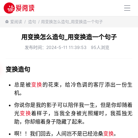
百科知识
爱阅读
/
造句
/ 用变换怎么造句_用变换造一个句子
用变换怎么造句_用变换造一个句子
发布时间：2024-5-11 11:39:53
95人浏览
变换造句
总是被
变换
的花束，给冷色调的客厅添出一份生
机。
你说你是我的影子可以陪伴我一生，但是你却随着
光
变换
着样子，当我全身被光照耀时，我孤独无
助，你却缩着身子隐藏了起来。
啊！！我们回去，人间岂不是已经沧桑
变换
。