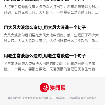
大打出手造句他仗着人多势众大打出手。反革命暴徒以为时机
已到，公然赤膊上阵，大打出手。一些暴徒公然赤膊上阵，大
打出手。如果过早逼孩子用筷子，由于手的动作还未发育完
好，不但学习起来...
用大风大浪怎么造句_用大风大浪造一个句子
大风大浪造句我们要在大风大浪中锻炼。他一生经历了不少大
风大浪。大风大浪都过来了，这点困难有什么了不起的！听了
老师的话，王平仿佛大风大浪。父亲头顶烈日，在大风大浪里
坚持搞科研，不...
用老生常谈怎么造句_用老生常谈造一个句子
老生常谈造句人类解决大问题的能力出了问题这已是老生常
谈。一个男人，要勤奋果敢，天道酬勤的道理已属老生常谈，
而自己觉得对的事情就要努力去做。奶奶一天到晚唠唠叨叨，
说的尽是些老生常...
爱阅读
为您提供更多更全的好词好句、百科知识、经典语录等学习资料！