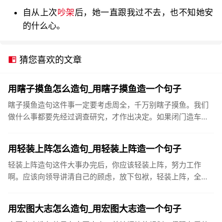
自从上次
吵架
后，她一直跟我过不去，也不知她安
的什么心。
猜您喜欢的文章
用瞎子摸鱼怎么造句_用瞎子摸鱼造一个句子
瞎子摸鱼造句这件事一定要考虑周全，千万别瞎子摸鱼。我们
做什么事都要先经过调查研究，才作出决定。如果闭门造车，
瞎子摸鱼，是不会成功的。无计划、无组织地搞开发，就如同
瞎子摸鱼，盲人...
用轻装上阵怎么造句_用轻装上阵造一个句子
轻装上阵造句这件大事办完后，你应该轻装上阵，努力工作
啊。应该向领导讲清自己的顾虑，放下包袱，轻装上阵，全身
心投入工作。你也会领会到感恩所带来的生命愉悦。这是良性
循环。而忘掉人家...
用宏图大志怎么造句_用宏图大志造一个句子