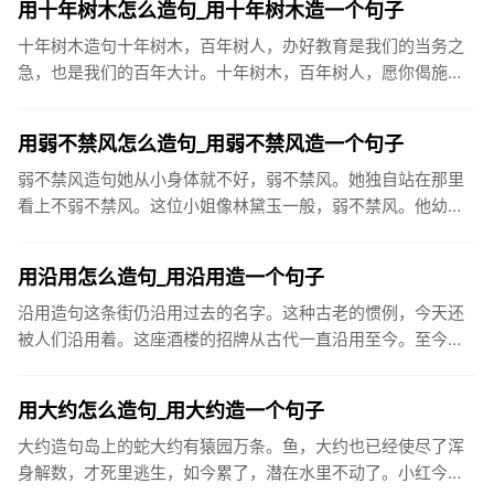
用十年树木怎么造句_用十年树木造一个句子
十年树木造句十年树木，百年树人，办好教育是我们的当务之
急，也是我们的百年大计。十年树木，百年树人，愿你偈施过
服的树苗再茁壮成长，今天，汲取丰富的养料，明天生出饱满
的枝节，打下坚...
用弱不禁风怎么造句_用弱不禁风造一个句子
弱不禁风造句她从小身体就不好，弱不禁风。她独自站在那里
看上不弱不禁风。这位小姐像林黛玉一般，弱不禁风。他幼年
多病，而后一向被人认为弱不禁风。看你一副弱不禁风的样
子，竟能登上玉山...
用沿用怎么造句_用沿用造一个句子
沿用造句这条街仍沿用过去的名字。这种古老的惯例，今天还
被人们沿用着。这座酒楼的招牌从古代一直沿用至今。至今太
原许多地名仍沿用当时城门名，如大南门、小东门、大北门、
旱西门等。单就...
用大约怎么造句_用大约造一个句子
大约造句岛上的蛇大约有猿园万条。鱼，大约也已经使尽了浑
身解数，才死里逃生，如今累了，潜在水里不动了。小红今天