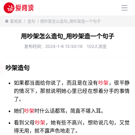
百科知识
爱阅读
/
造句
/ 用吵架怎么造句_用吵架造一个句子
用吵架怎么造句_用吵架造一个句子
发布时间：2024-1-6 15:50:19
102人浏览
吵架造句
如果都当面给你说了，而且是在没有
吵架
，很平静
的情况下，那就说明她心里已经在想着分手的事情
了。
她们
吵架
时什么话都骂，简直不堪入耳。
看到父母
吵架
，她有些不高兴，想劝说几句，又觉
得无用，就不露声色地走了。