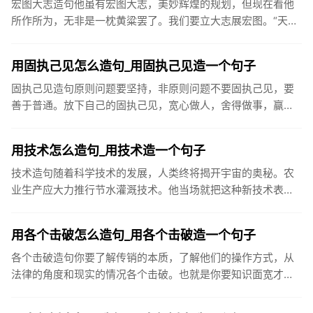
宏图大志造句他虽有宏图大志，美妙辉煌的规划，但现在看他
所作所为，无非是一枕黄粱罢了。我们要立大志展宏图。“天益
嘉华人”将以健康事业的永续经营和发展，振兴民族产业，与国
际知名保健...
用固执己见怎么造句_用固执己见造一个句子
固执己见造句原则问题要坚持，非原则问题不要固执己见，要
善于普通。放下自己的固执己见，宽心做人，舍得做事，赢的
是整个人生。由于他固执己见，厂子效益不断下滑，使他成为
众矢之的，最后...
用技术怎么造句_用技术造一个句子
技术造句随着科学技术的发展，人类终将揭开宇宙的奥秘。农
业生产应大力推行节水灌溉技术。他当场就把这种新技术表演
了一次。文章最后一部分，是对圆员世纪科学技术的展望。在
现代化建设中，...
用各个击破怎么造句_用各个击破造一个句子
各个击破造句你要了解传销的本质，了解他们的操作方式，从
法律的角度和现实的情况各个击破。也就是你要知识面宽才
行。而且要有冷静的头脑，不要轻易被他激怒。战国后期，秦
国采取各个击破的...