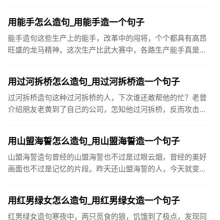
没来上学，大约是生病了。大约七万五千人在街上川流不息，
涌入酒吧和俱乐...
用能手怎么造句_用能手造一个句子
能手造句这些生产上的能手，改革中的闯将，个个都具有高昂
旺盛的龙马精神。这次生产比武大赛中，各路生产能手真是各
显神通，令人赞不绝口。王叔叔是厂里的革新能手，一天到晚
不是琢磨这个就...
用过河拆桥怎么造句_用过河拆桥造一个句子
过河拆桥造句这种过河拆桥的人，下次谁还敢帮他的忙？老曾
介绍朋友老黄到了自己的公司，怎知他过河拆桥，反而攻击老
曾，叫老板开除老曾。受人之恩，须永志于心，千万不可以过
河拆桥。我撮合...
用山盟海誓怎么造句_用山盟海誓造一个句子
山盟海誓造句曾经的山盟海誓也不过是过眼云烟，曾经的美好
画面也不过是记忆的片段。昨天还山盟海誓的人，今天就变得
可有可无。爱情就这么无常。很多分手猝不及防，还没来得及
好好告别，就从...
用红男绿女怎么造句_用红男绿女造一个句子
红男绿女造句寒夜中，两只觅食的狼，饥饿到了极点，发现同