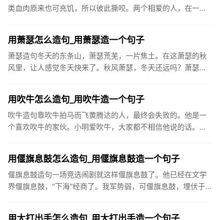
类血肉原来也可充饥，所以彼此撕咬。两个相爱的人，在一
起，如若不为终生相守，那必为一场厮杀，红男绿女，假爱为
名，歇斯底里，直...
用萧瑟怎么造句_用萧瑟造一个句子
萧瑟造句冬天的东条山，萧瑟荒芜，一片焦土。在这萧瑟的秋
风里，让人感觉冬天快来了。秋风萧瑟，冬天还远吗？萧瑟的
微风吹落了树上的枯叶。连日来天气干燥而阴沉，秋风萧瑟，
寒气袭人。已经...
用吹牛怎么造句_用吹牛造一个句子
吹牛造句靠吹牛拍马而飞黄腾达的人，最终会失败的。他是一
个喜欢吹牛的家伙。小明爱吹牛，大家都不相信他说的话。那
样大言不惭地吹牛，谁敢相信！我总感到，威子的打架带有反
世俗的性质。他...
用偃旗息鼓怎么造句_用偃旗息鼓造一个句子
偃旗息鼓造句一场竞选闹剧就这样偃旗息鼓了。他已经在文学
界偃旗息鼓，"下海"经商了。我军势弱，可偃旗息鼓，埋伏于
此，俟机攻其不备。两年前，他就偃旗息鼓，不再搞文学创作
了。难道“偃...
用大打出手怎么造句_用大打出手造一个句子