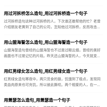
显神通，令人赞不绝口。王叔叔是厂里的革新能手，一天到晚
不是琢磨这个就...
用过河拆桥怎么造句_用过河拆桥造一个句子
过河拆桥造句这种过河拆桥的人，下次谁还敢帮他的忙？老曾
介绍朋友老黄到了自己的公司，怎知他过河拆桥，反而攻击老
曾，叫老板开除老曾。受人之恩，须永志于心，千万不可以过
河拆桥。我撮合...
用山盟海誓怎么造句_用山盟海誓造一个句子
山盟海誓造句曾经的山盟海誓也不过是过眼云烟，曾经的美好
画面也不过是记忆的片段。昨天还山盟海誓的人，今天就变得
可有可无。爱情就这么无常。很多分手猝不及防，还没来得及
好好告别，就从...
用红男绿女怎么造句_用红男绿女造一个句子
红男绿女造句寒夜中，两只觅食的狼，饥饿到了极点，发现同
类血肉原来也可充饥，所以彼此撕咬。两个相爱的人，在一
起，如若不为终生相守，那必为一场厮杀，红男绿女，假爱为
名，歇斯底里，直...
用萧瑟怎么造句_用萧瑟造一个句子