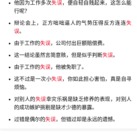
他因为工作多次
失误
，便自轻自贱起来，这怎么能
行呢？
辩论会上，正方咄咄逼人的气势压得反方连连
失
误
。
由于工作的
失误
，公司付出巨额赔偿费。
这一结论虽然言简意赅，但是似乎判断
失误
。
由于工作的
失误
，他被免职了。
这不过是一次小
失误
，你如此担心害怕，真是自寻
烦恼。
对别人的
失误
幸灾乐祸是缺乏修养的表现，对别人
的成功嫉妒挑剔是缺才少德的暴露。
过错是偶尔的
失误
，但错过却是永远的遗憾。