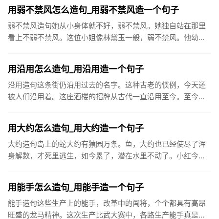
的枝节，打下坚...
用弱不禁风怎么造句_用弱不禁风造一个句子
弱不禁风造句她从小身体就不好，弱不禁风。她独自站在那里
看上不弱不禁风。这位小姐像林黛玉一般，弱不禁风。他幼年
多病，而后一向被人认为弱不禁风。看你一副弱不禁风的样
子，竟能登上玉山...
用沿用怎么造句_用沿用造一个句子
沿用造句这条街仍沿用过去的名字。这种古老的惯例，今天还
被人们沿用着。这座酒楼的招牌从古代一直沿用至今。至今太
原许多地名仍沿用当时城门名，如大南门、小东门、大北门、
旱西门等。单就...
用大约怎么造句_用大约造一个句子
大约造句岛上的蛇大约有猿园万条。鱼，大约也已经使尽了浑
身解数，才死里逃生，如今累了，潜在水里不动了。小红今天
没来上学，大约是生病了。大约七万五千人在街上川流不息，
涌入酒吧和俱乐...
用能手怎么造句_用能手造一个句子
能手造句这些生产上的能手，改革中的闯将，个个都具有高昂
旺盛的龙马精神。这次生产比武大赛中，各路生产能手真是各