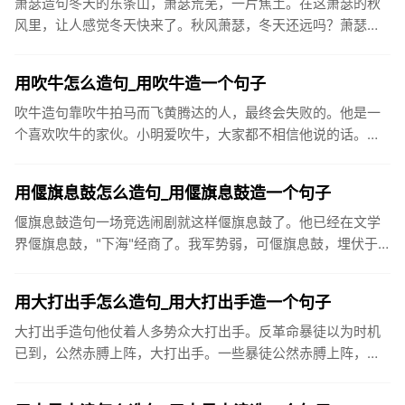
萧瑟造句冬天的东条山，萧瑟荒芜，一片焦土。在这萧瑟的秋
风里，让人感觉冬天快来了。秋风萧瑟，冬天还远吗？萧瑟的
微风吹落了树上的枯叶。连日来天气干燥而阴沉，秋风萧瑟，
寒气袭人。已经...
用吹牛怎么造句_用吹牛造一个句子
吹牛造句靠吹牛拍马而飞黄腾达的人，最终会失败的。他是一
个喜欢吹牛的家伙。小明爱吹牛，大家都不相信他说的话。那
样大言不惭地吹牛，谁敢相信！我总感到，威子的打架带有反
世俗的性质。他...
用偃旗息鼓怎么造句_用偃旗息鼓造一个句子
偃旗息鼓造句一场竞选闹剧就这样偃旗息鼓了。他已经在文学
界偃旗息鼓，"下海"经商了。我军势弱，可偃旗息鼓，埋伏于
此，俟机攻其不备。两年前，他就偃旗息鼓，不再搞文学创作
了。难道“偃...
用大打出手怎么造句_用大打出手造一个句子
大打出手造句他仗着人多势众大打出手。反革命暴徒以为时机
已到，公然赤膊上阵，大打出手。一些暴徒公然赤膊上阵，大
打出手。如果过早逼孩子用筷子，由于手的动作还未发育完
好，不但学习起来...