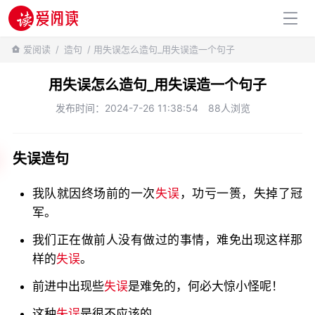
百科知识
爱阅读
/
造句
/ 用失误怎么造句_用失误造一个句子
用失误怎么造句_用失误造一个句子
发布时间：2024-7-26 11:38:54
88人浏览
失误造句
我队就因终场前的一次
失误
，功亏一篑，失掉了冠
军。
我们正在做前人没有做过的事情，难免出现这样那
样的
失误
。
前进中出现些
失误
是难免的，何必大惊小怪呢！
这种
失误
是很不应该的。