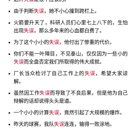
由于判断
失误
，她不小心撞到跨栏上。
火箭要升天了，科研人员们心里七上八下的，生怕
出现
失误
，那么多年来的心血都白费了。
为了这个小小的
失误
，他付出了惨重的代价。
你们不能一叶障目，不见泰山，仅仅因为一些小的
失误
而全盘否定我们所取得的伟大成就。
厂长当众检讨了自己工作上的
失误
，希望大家谅
解。
虽然因工作
失误
而导致了不良后果，但是他为自己
辩解的话却说得头头是道。
一个小小的计算
失误
，竟然引起了大规模的爆炸。
昨天的球赛，我队
失误
连连，输得一败涂地。