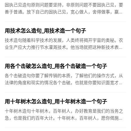
固执己见造句原则问题要坚持，非原则问题不要固执己见，要
善于普通。放下自己的固执己见，宽心做人，舍得做事，赢的
是整个人生。由于他固执己见，厂子效益不断下滑，使他成为
众矢之的，最后...
用技术怎么造句_用技术造一个句子
技术造句随着科学技术的发展，人类终将揭开宇宙的奥秘。农
业生产应大力推行节水灌溉技术。他当场就把这种新技术表演
了一次。文章最后一部分，是对圆员世纪科学技术的展望。在
现代化建设中，...
用各个击破怎么造句_用各个击破造一个句子
各个击破造句你要了解传销的本质，了解他们的操作方式，从
法律的角度和现实的情况各个击破。也就是你要知识面宽才
行。而且要有冷静的头脑，不要轻易被他激怒。战国后期，秦
国采取各个击破的...
用十年树木怎么造句_用十年树木造一个句子
十年树木造句十年树木，百年树人，办好教育是我们的当务之
急，也是我们的百年大计。十年树木，百年树人，愿你偈施过
服的树苗再茁壮成长，今天，汲取丰富的养料，明天生出饱满