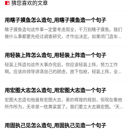
猜您喜欢的文章
用瞎子摸鱼怎么造句_用瞎子摸鱼造一个句子
瞎子摸鱼造句这件事一定要考虑周全，千万别瞎子摸鱼。我们
做什么事都要先经过调查研究，才作出决定。如果闭门造车，
瞎子摸鱼，是不会成功的。无计划、无组织地搞开发，就如同
瞎子摸鱼，盲人...
用轻装上阵怎么造句_用轻装上阵造一个句子
轻装上阵造句这件大事办完后，你应该轻装上阵，努力工作
啊。应该向领导讲清自己的顾虑，放下包袱，轻装上阵，全身
心投入工作。你也会领会到感恩所带来的生命愉悦。这是良性
循环。而忘掉人家...
用宏图大志怎么造句_用宏图大志造一个句子
宏图大志造句他虽有宏图大志，美妙辉煌的规划，但现在看他
所作所为，无非是一枕黄粱罢了。我们要立大志展宏图。“天益
嘉华人”将以健康事业的永续经营和发展，振兴民族产业，与国
际知名保健...
用固执己见怎么造句_用固执己见造一个句子