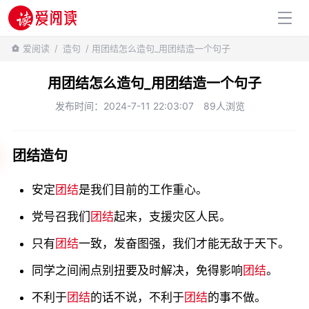
百科知识
爱阅读
/
造句
/ 用团结怎么造句_用团结造一个句子
用团结怎么造句_用团结造一个句子
发布时间：2024-7-11 22:03:07
89人浏览
团结造句
安定
团结
是我们目前的工作重心。
党号召我们
团结
起来，支援灾区人民。
只有
团结
一致，发奋图强，我们才能无敌于天下。
同学之间闹点别扭要及时解决，免得影响
团结
。
不利于
团结
的话不说，不利于
团结
的事不做。