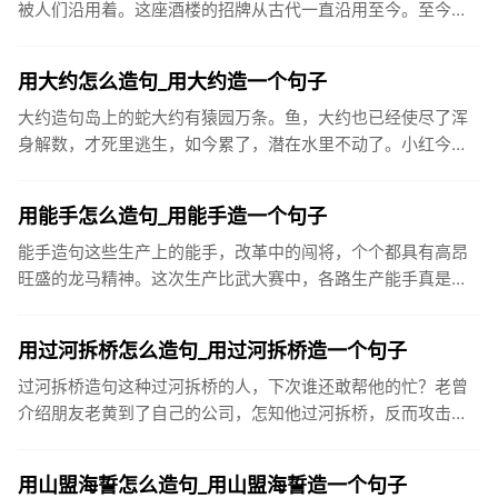
被人们沿用着。这座酒楼的招牌从古代一直沿用至今。至今太
原许多地名仍沿用当时城门名，如大南门、小东门、大北门、
旱西门等。单就...
用大约怎么造句_用大约造一个句子
大约造句岛上的蛇大约有猿园万条。鱼，大约也已经使尽了浑
身解数，才死里逃生，如今累了，潜在水里不动了。小红今天
没来上学，大约是生病了。大约七万五千人在街上川流不息，
涌入酒吧和俱乐...
用能手怎么造句_用能手造一个句子
能手造句这些生产上的能手，改革中的闯将，个个都具有高昂
旺盛的龙马精神。这次生产比武大赛中，各路生产能手真是各
显神通，令人赞不绝口。王叔叔是厂里的革新能手，一天到晚
不是琢磨这个就...
用过河拆桥怎么造句_用过河拆桥造一个句子
过河拆桥造句这种过河拆桥的人，下次谁还敢帮他的忙？老曾
介绍朋友老黄到了自己的公司，怎知他过河拆桥，反而攻击老
曾，叫老板开除老曾。受人之恩，须永志于心，千万不可以过
河拆桥。我撮合...
用山盟海誓怎么造句_用山盟海誓造一个句子