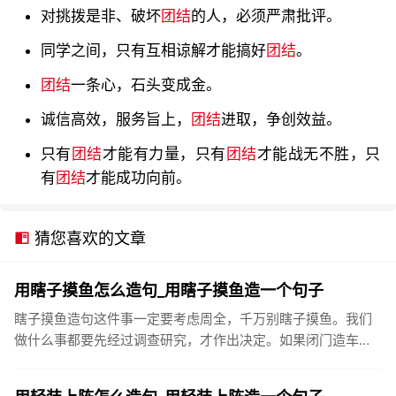
对挑拨是非、破坏
团结
的人，必须严肃批评。
同学之间，只有互相谅解才能搞好
团结
。
团结
一条心，石头变成金。
诚信高效，服务旨上，
团结
进取，争创效益。
只有
团结
才能有力量，只有
团结
才能战无不胜，只
有
团结
才能成功向前。
猜您喜欢的文章
用瞎子摸鱼怎么造句_用瞎子摸鱼造一个句子
瞎子摸鱼造句这件事一定要考虑周全，千万别瞎子摸鱼。我们
做什么事都要先经过调查研究，才作出决定。如果闭门造车，
瞎子摸鱼，是不会成功的。无计划、无组织地搞开发，就如同
瞎子摸鱼，盲人...