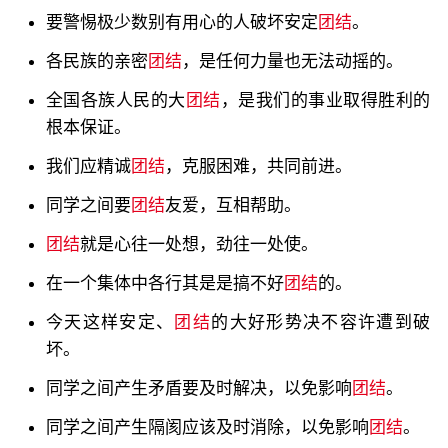
要警惕极少数别有用心的人破坏安定
团结
。
各民族的亲密
团结
，是任何力量也无法动摇的。
全国各族人民的大
团结
，是我们的事业取得胜利的
根本保证。
我们应精诚
团结
，克服困难，共同前进。
同学之间要
团结
友爱，互相帮助。
团结
就是心往一处想，劲往一处使。
在一个集体中各行其是是搞不好
团结
的。
今天这样安定、
团结
的大好形势决不容许遭到破
坏。
同学之间产生矛盾要及时解决，以免影响
团结
。
同学之间产生隔阂应该及时消除，以免影响
团结
。