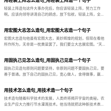
用轻装上阵怎么造句_用轻装上阵造一个句子
轻装上阵造句这件大事办完后，你应该轻装上阵，努力工作
啊。应该向领导讲清自己的顾虑，放下包袱，轻装上阵，全身
心投入工作。你也会领会到感恩所带来的生命愉悦。这是良性
循环。而忘掉人家...
用宏图大志怎么造句_用宏图大志造一个句子
宏图大志造句他虽有宏图大志，美妙辉煌的规划，但现在看他
所作所为，无非是一枕黄粱罢了。我们要立大志展宏图。“天益
嘉华人”将以健康事业的永续经营和发展，振兴民族产业，与国
际知名保健...
用固执己见怎么造句_用固执己见造一个句子
固执己见造句原则问题要坚持，非原则问题不要固执己见，要
善于普通。放下自己的固执己见，宽心做人，舍得做事，赢的
是整个人生。由于他固执己见，厂子效益不断下滑，使他成为
众矢之的，最后...
用技术怎么造句_用技术造一个句子
技术造句随着科学技术的发展，人类终将揭开宇宙的奥秘。农
业生产应大力推行节水灌溉技术。他当场就把这种新技术表演
了一次。文章最后一部分，是对圆员世纪科学技术的展望。在