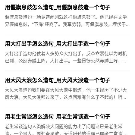
世俗的性质。他...
用偃旗息鼓怎么造句_用偃旗息鼓造一个句子
偃旗息鼓造句一场竞选闹剧就这样偃旗息鼓了。他已经在文学
界偃旗息鼓，"下海"经商了。我军势弱，可偃旗息鼓，埋伏于
此，俟机攻其不备。两年前，他就偃旗息鼓，不再搞文学创作
了。难道“偃...
用大打出手怎么造句_用大打出手造一个句子
大打出手造句他仗着人多势众大打出手。反革命暴徒以为时机
已到，公然赤膊上阵，大打出手。一些暴徒公然赤膊上阵，大
打出手。如果过早逼孩子用筷子，由于手的动作还未发育完
好，不但学习起来...
用大风大浪怎么造句_用大风大浪造一个句子
大风大浪造句我们要在大风大浪中锻炼。他一生经历了不少大
风大浪。大风大浪都过来了，这点困难有什么了不起的！听了
老师的话，王平仿佛大风大浪。父亲头顶烈日，在大风大浪里
坚持搞科研，不...
用老生常谈怎么造句_用老生常谈造一个句子
老生常谈造句人类解决大问题的能力出了问题这已是老生常
谈。一个男人，要勤奋果敢，天道酬勤的道理已属老生常谈，