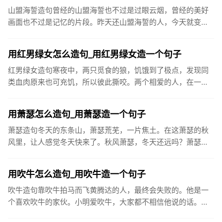
山盟海誓造句曾经的山盟海誓也不过是过眼云烟，曾经的美好
画面也不过是记忆的片段。昨天还山盟海誓的人，今天就变得
可有可无。爱情就这么无常。很多分手猝不及防，还没来得及
好好告别，就从...
用红男绿女怎么造句_用红男绿女造一个句子
红男绿女造句寒夜中，两只觅食的狼，饥饿到了极点，发现同
类血肉原来也可充饥，所以彼此撕咬。两个相爱的人，在一
起，如若不为终生相守，那必为一场厮杀，红男绿女，假爱为
名，歇斯底里，直...
用萧瑟怎么造句_用萧瑟造一个句子
萧瑟造句冬天的东条山，萧瑟荒芜，一片焦土。在这萧瑟的秋
风里，让人感觉冬天快来了。秋风萧瑟，冬天还远吗？萧瑟的
微风吹落了树上的枯叶。连日来天气干燥而阴沉，秋风萧瑟，
寒气袭人。已经...
用吹牛怎么造句_用吹牛造一个句子
吹牛造句靠吹牛拍马而飞黄腾达的人，最终会失败的。他是一
个喜欢吹牛的家伙。小明爱吹牛，大家都不相信他说的话。那
样大言不惭地吹牛，谁敢相信！我总感到，威子的打架带有反