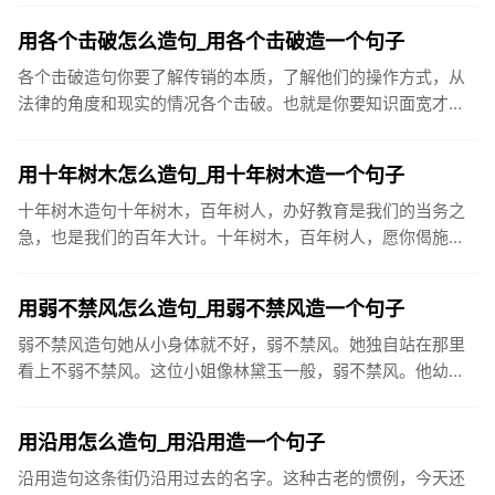
现代化建设中，...
用各个击破怎么造句_用各个击破造一个句子
各个击破造句你要了解传销的本质，了解他们的操作方式，从
法律的角度和现实的情况各个击破。也就是你要知识面宽才
行。而且要有冷静的头脑，不要轻易被他激怒。战国后期，秦
国采取各个击破的...
用十年树木怎么造句_用十年树木造一个句子
十年树木造句十年树木，百年树人，办好教育是我们的当务之
急，也是我们的百年大计。十年树木，百年树人，愿你偈施过
服的树苗再茁壮成长，今天，汲取丰富的养料，明天生出饱满
的枝节，打下坚...
用弱不禁风怎么造句_用弱不禁风造一个句子
弱不禁风造句她从小身体就不好，弱不禁风。她独自站在那里
看上不弱不禁风。这位小姐像林黛玉一般，弱不禁风。他幼年
多病，而后一向被人认为弱不禁风。看你一副弱不禁风的样
子，竟能登上玉山...
用沿用怎么造句_用沿用造一个句子
沿用造句这条街仍沿用过去的名字。这种古老的惯例，今天还