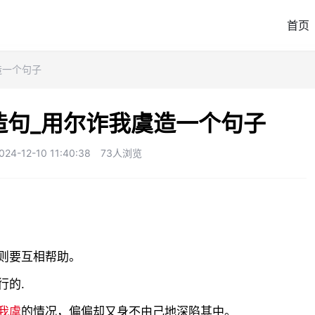
首页
造一个句子
造句_用尔诈我虞造一个句子
-12-10 11:40:38
73人浏览
则要互相帮助。
行的.
我虞
的情况，偏偏却又身不由己地深陷其中。