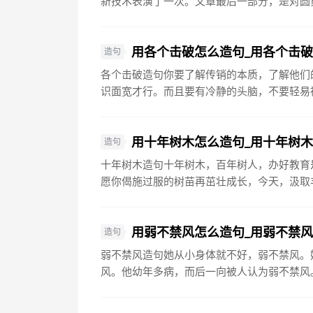
新技术表演了一次。文章最后一部分，是对圆员
用各个击破怎么造句_用各个击
造句
各个击破造句你要了解传销的本质，了解他们
识面宽才行。而且要有冷静的头脑，不要轻易被
用十年树木怎么造句_用十年树
造句
十年树木造句十年树木，百年树人，办好教育
愿你偈施过服的树苗再茁壮成长，今天，汲取丰
用弱不禁风怎么造句_用弱不禁
造句
弱不禁风造句她从小身体就不好，弱不禁风。
风。他幼年多病，而后一向被人认为弱不禁风。