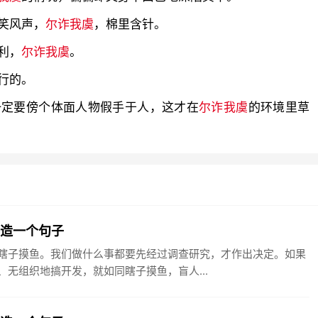
笑风声，
尔诈我虞
，棉里含针。
利，
尔诈我虞
。
行的。
一定要傍个体面人物假手于人，这才在
尔诈我虞
的环境里草
鱼造一个句子
瞎子摸鱼。我们做什么事都要先经过调查研究，才作出决定。如果
无组织地搞开发，就如同瞎子摸鱼，盲人...