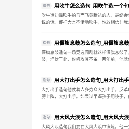
用吹牛怎么造句_用吹牛造一个
造句
吹牛造句靠吹牛拍马而飞黄腾达的人，最终会
说的话。那样大言不惭地吹牛，谁敢相信！我总
用偃旗息鼓怎么造句_用偃旗息
造句
偃旗息鼓造句一场竞选闹剧就这样偃旗息鼓了
鼓，埋伏于此，俟机攻其不备。两年前，他就偃
用大打出手怎么造句_用大打出
造句
大打出手造句他仗着人多势众大打出手。反革
膊上阵，大打出手。如果过早逼孩子用筷子，由
用大风大浪怎么造句_用大风大
造句
大风大浪造句我们要在大风大浪中锻炼。他一