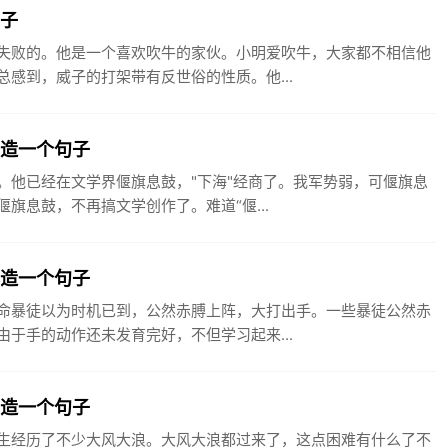
句子
失败的。他是一个喜欢吹牛的家伙。小明爱吹牛，大家都不相信他
感到，威子的打架带有反世俗的性质。他...
鼓造一个句子
。他已经在文学界偃旗息鼓，"下海"经商了。我军势弱，可偃旗息
旗息鼓，不再搞文学创作了。难道“偃...
手造一个句子
命暴徒以为时机已到，公然赤膊上阵，大打出手。一些暴徒公然赤
于手的动作还未发育完好，不但学习起来...
浪造一个句子
生经历了不少大风大浪。大风大浪都过来了，这点困难有什么了不