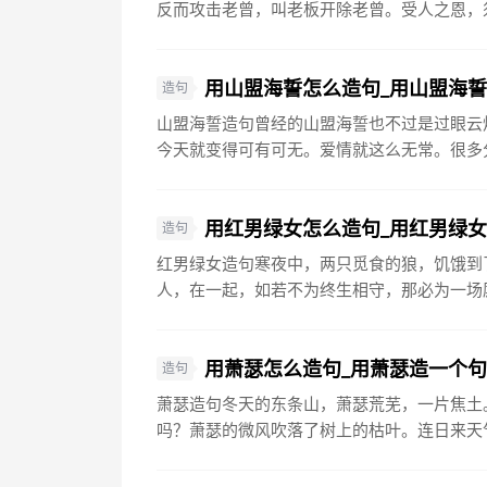
反而攻击老曾，叫老板开除老曾。受人之恩，须
用山盟海誓怎么造句_用山盟海
造句
山盟海誓造句曾经的山盟海誓也不过是过眼云
今天就变得可有可无。爱情就这么无常。很多分
用红男绿女怎么造句_用红男绿
造句
红男绿女造句寒夜中，两只觅食的狼，饥饿到
人，在一起，如若不为终生相守，那必为一场厮
用萧瑟怎么造句_用萧瑟造一个
造句
萧瑟造句冬天的东条山，萧瑟荒芜，一片焦土
吗？萧瑟的微风吹落了树上的枯叶。连日来天气