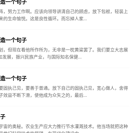
阵造一个句子
阵，努力工作啊。应该向领导讲清自己的顾虑，放下包袱，轻装上
的生命愉悦。这是良性循环。而忘掉人家...
志造一个句子
划，但现在看他所作所为，无非是一枕黄粱罢了。我们要立大志展
发展，振兴民族产业，与国际知名保健...
见造一个句子
要固执己见，要善于普通。放下自己的固执己见，宽心做人，舍得
效益不断下滑，使他成为众矢之的，最后...
句子
宇宙的奥秘。农业生产应大力推行节水灌溉技术。他当场就把这种