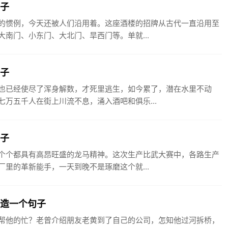
句子
的惯例，今天还被人们沿用着。这座酒楼的招牌从古代一直沿用至
南门、小东门、大北门、旱西门等。单就...
句子
也已经使尽了浑身解数，才死里逃生，如今累了，潜在水里不动
万五千人在街上川流不息，涌入酒吧和俱乐...
句子
个个都具有高昂旺盛的龙马精神。这次生产比武大赛中，各路生产
里的革新能手，一天到晚不是琢磨这个就...
桥造一个句子
帮他的忙？老曾介绍朋友老黄到了自己的公司，怎知他过河拆桥，