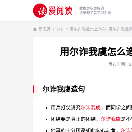
收集更多更好的
语录句子等学习资料
爱阅读
/
造句
/ 用尔诈我虞怎么造句_用尔诈我虞
用尔诈我虞怎么
发布时间：2024
尔诈我虞造句
用兵打仗讲究
尔诈我虞
，而同学之间
团结要是真正的团结，
尔诈我虞
是不
他真的十分厌恶如此勾心斗角，
尔诈