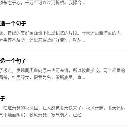
永志于心，千万不可以过河拆桥。我撮合...
誓造一个句子
烟，曾经的美好画面也不过是记忆的片段。昨天还山盟海誓的人，
手猝不及防，还没来得及好好告别，就从...
女造一个句子
了极点，发现同类血肉原来也可充饥，所以彼此撕咬。两个相爱的
杀，红男绿女，假爱为名，歇斯底里，直...
句子
。在这萧瑟的秋风里，让人感觉冬天快来了。秋风萧瑟，冬天还远
干燥而阴沉，秋风萧瑟，寒气袭人。已经...