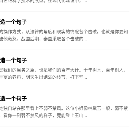
世纪科学技术的展望。在现代化建设中，...
破造一个句子
的操作方式，从法律的角度和现实的情况各个击破。也就是你要知
他激怒。战国后期，秦国采取各个击破的...
木造一个句子
是我们的当务之急，也是我们的百年大计。十年树木，百年树人，
富的养料，明天生出饱满的枝节，打下坚...
风造一个句子
她独自站在那里看上不弱不禁风。这位小姐像林黛玉一般，弱不禁
看你一副弱不禁风的样子，竟能登上玉山...