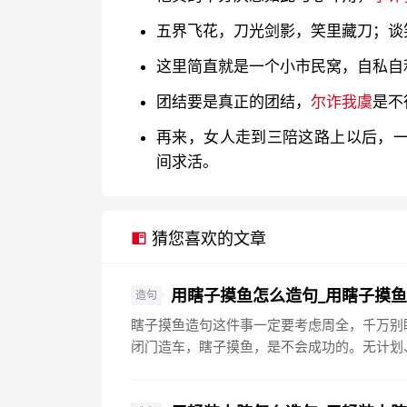
五界飞花，刀光剑影，笑里藏刀；谈
这里简直就是一个小市民窝，自私自
团结要是真正的团结，
尔诈我虞
是不
再来，女人走到三陪这路上以后，
间求活。
猜您喜欢的文章
用瞎子摸鱼怎么造句_用瞎子摸
造句
瞎子摸鱼造句这件事一定要考虑周全，千万别
闭门造车，瞎子摸鱼，是不会成功的。无计划、