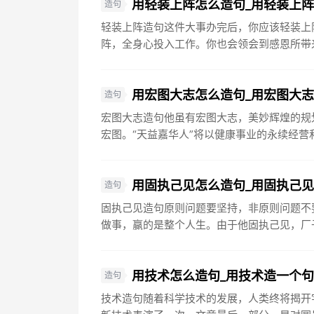
用轻装上阵怎么造句_用轻装上
造句
轻装上阵造句这件大事办完后，你应该轻装上
阵，全身心投入工作。你也会领会到感恩所带来
用宏图大志怎么造句_用宏图大
造句
宏图大志造句他虽有宏图大志，美妙辉煌的规
宏图。“天益嘉华人”将以健康事业的永续经营和
用固执己见怎么造句_用固执己
造句
固执己见造句原则问题要坚持，非原则问题不
做事，赢的是整个人生。由于他固执己见，厂子
用技术怎么造句_用技术造一个
造句
技术造句随着科学技术的发展，人类终将揭开