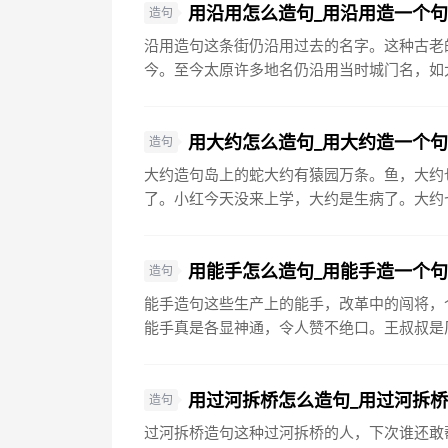
用沿用怎么造句_用沿用造一个
造句
沿用造句这条街仍沿用过去的名字。这种古老
今。至今太原许多地名仍沿用当时城门名，如大
用大约怎么造句_用大约造一个
造句
大约造句岛上的蛇大约有猿园万条。鱼，大约
了。小红今天没来上学，大约是生病了。大约七
用能手怎么造句_用能手造一个
造句
能手造句这些生产上的能手，改革中的闯将，
能手真是各显神通，令人赞不绝口。王叔叔是厂
用过河拆桥怎么造句_用过河拆
造句
过河拆桥造句这种过河拆桥的人，下次谁还敢