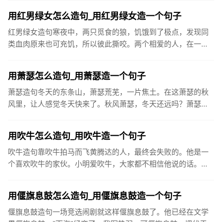
好好告别，就从...
用红男绿女怎么造句_用红男绿女造一个句子
红男绿女造句寒夜中，两只觅食的狼，饥饿到了极点，发现同
类血肉原来也可充饥，所以彼此撕咬。两个相爱的人，在一
起，如若不为终生相守，那必为一场厮杀，红男绿女，假爱为
名，歇斯底里，直...
用萧瑟怎么造句_用萧瑟造一个句子
萧瑟造句冬天的东条山，萧瑟荒芜，一片焦土。在这萧瑟的秋
风里，让人感觉冬天快来了。秋风萧瑟，冬天还远吗？萧瑟的
微风吹落了树上的枯叶。连日来天气干燥而阴沉，秋风萧瑟，
寒气袭人。已经...
用吹牛怎么造句_用吹牛造一个句子
吹牛造句靠吹牛拍马而飞黄腾达的人，最终会失败的。他是一
个喜欢吹牛的家伙。小明爱吹牛，大家都不相信他说的话。那
样大言不惭地吹牛，谁敢相信！我总感到，威子的打架带有反
世俗的性质。他...
用偃旗息鼓怎么造句_用偃旗息鼓造一个句子
偃旗息鼓造句一场竞选闹剧就这样偃旗息鼓了。他已经在文学