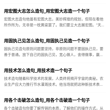
心投入工作。你也会领会到感恩所带来的生命愉悦。这是良性
循环。而忘掉人家...
用宏图大志怎么造句_用宏图大志造一个句子
宏图大志造句他虽有宏图大志，美妙辉煌的规划，但现在看他
所作所为，无非是一枕黄粱罢了。我们要立大志展宏图。“天益
嘉华人”将以健康事业的永续经营和发展，振兴民族产业，与国
际知名保健...
用固执己见怎么造句_用固执己见造一个句子
固执己见造句原则问题要坚持，非原则问题不要固执己见，要
善于普通。放下自己的固执己见，宽心做人，舍得做事，赢的
是整个人生。由于他固执己见，厂子效益不断下滑，使他成为
众矢之的，最后...
用技术怎么造句_用技术造一个句子
技术造句随着科学技术的发展，人类终将揭开宇宙的奥秘。农
业生产应大力推行节水灌溉技术。他当场就把这种新技术表演
了一次。文章最后一部分，是对圆员世纪科学技术的展望。在
现代化建设中，...
用各个击破怎么造句_用各个击破造一个句子
各个击破造句你要了解传销的本质，了解他们的操作方式，从