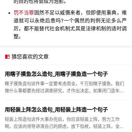
的目的也将会成为泡影。
罚不当罪
固然不足以威慑来者，但即便用重典，难
道就可以永绝后患吗?一个偶然的判例无论多么严
厉，都不能替代社会机制尤其是法律机制的适时调
整。
猜您喜欢的文章
用瞎子摸鱼怎么造句_用瞎子摸鱼造一个句子
瞎子摸鱼造句这件事一定要考虑周全，千万别瞎子摸鱼。我们
做什么事都要先经过调查研究，才作出决定。如果闭门造车，
瞎子摸鱼，是不会成功的。无计划、无组织地搞开发，就如同
瞎子摸鱼，盲人...
用轻装上阵怎么造句_用轻装上阵造一个句子
轻装上阵造句这件大事办完后，你应该轻装上阵，努力工作
啊。应该向领导讲清自己的顾虑，放下包袱，轻装上阵，全身