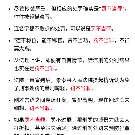
尽管抄袭严重，但相应的处罚确实是“
罚不当罪
”，
往往被轻描淡写。
连名字都不敢点的处罚，可以说是
罚不当罪
。
“德不称位，能不称官，赏不当功，
罚不当罪
，不祥
莫大焉。
从法理上讲，即便有自首情节，徒流刑的处罚结果
也实在是
罚不当罪
。
法院一审宣判后，景泰县人民法院提起抗诉认为免
予刑事处罚的量刑畸轻，
罚不当罪
。
刚才言语之间粗疏狂妄，冒犯高明，现在回过头来
细想，
罚不当罪
。
如果
罚不当罪
，罚不过罪，那刑罚的威慑力就会大
打折扣，甚至丧失殆尽，通过刑罚处罚来预防犯罪