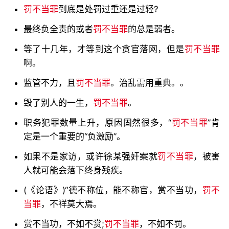
罚不当罪
到底是处罚过重还是过轻?
最终负全责的或者
罚不当罪
的总是弱者。
等了十几年，才等到这个贪官落网，但是
罚不当罪
啊。
监管不力，且
罚不当罪
。治乱需用重典。。
毁了别人的一生，
罚不当罪
。
职务犯罪数量上升，原因固然很多，“
罚不当罪
”肯
定是一个重要的“负激励”。
如果不是家访，或许徐某强奸案就
罚不当罪
，被害
人就可能会落下终身残疾。
(《论语》)“德不称位，能不称官，赏不当功，
罚不
当罪
，不祥莫大焉。
赏不当功，不如不赏;
罚不当罪
，不如不罚。