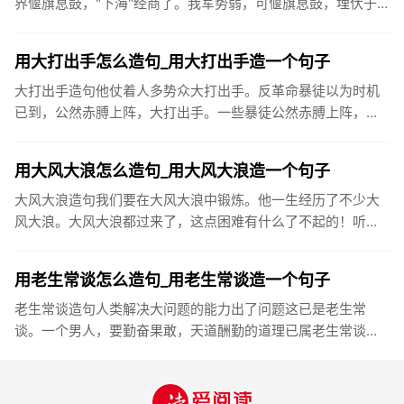
界偃旗息鼓，"下海"经商了。我军势弱，可偃旗息鼓，埋伏于
此，俟机攻其不备。两年前，他就偃旗息鼓，不再搞文学创作
了。难道“偃...
用大打出手怎么造句_用大打出手造一个句子
大打出手造句他仗着人多势众大打出手。反革命暴徒以为时机
已到，公然赤膊上阵，大打出手。一些暴徒公然赤膊上阵，大
打出手。如果过早逼孩子用筷子，由于手的动作还未发育完
好，不但学习起来...
用大风大浪怎么造句_用大风大浪造一个句子
大风大浪造句我们要在大风大浪中锻炼。他一生经历了不少大
风大浪。大风大浪都过来了，这点困难有什么了不起的！听了
老师的话，王平仿佛大风大浪。父亲头顶烈日，在大风大浪里
坚持搞科研，不...
用老生常谈怎么造句_用老生常谈造一个句子
老生常谈造句人类解决大问题的能力出了问题这已是老生常
谈。一个男人，要勤奋果敢，天道酬勤的道理已属老生常谈，
而自己觉得对的事情就要努力去做。奶奶一天到晚唠唠叨叨，
说的尽是些老生常...