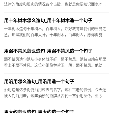
法律的角度和现实的情况各个击破。也就是你要知识面宽才
行。而且要有冷静的头脑，不要轻易被他激怒。战国后期，秦
国采取各个击破的...
用十年树木怎么造句_用十年树木造一个句子
十年树木造句十年树木，百年树人，办好教育是我们的当务之
急，也是我们的百年大计。十年树木，百年树人，愿你偈施过
服的树苗再茁壮成长，今天，汲取丰富的养料，明天生出饱满
的枝节，打下坚...
用弱不禁风怎么造句_用弱不禁风造一个句子
弱不禁风造句她从小身体就不好，弱不禁风。她独自站在那里
看上不弱不禁风。这位小姐像林黛玉一般，弱不禁风。他幼年
多病，而后一向被人认为弱不禁风。看你一副弱不禁风的样
子，竟能登上玉山...
用沿用怎么造句_用沿用造一个句子
沿用造句这条街仍沿用过去的名字。这种古老的惯例，今天还
被人们沿用着。这座酒楼的招牌从古代一直沿用至今。至今太
原许多地名仍沿用当时城门名，如大南门、小东门、大北门、
旱西门等。单就...
用大约怎么造句_用大约造一个句子