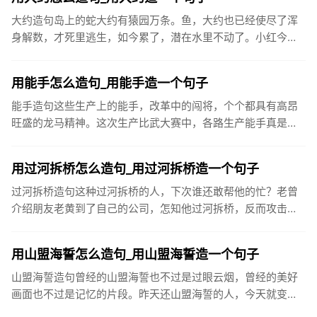
大约造句岛上的蛇大约有猿园万条。鱼，大约也已经使尽了浑
身解数，才死里逃生，如今累了，潜在水里不动了。小红今天
没来上学，大约是生病了。大约七万五千人在街上川流不息，
涌入酒吧和俱乐...
用能手怎么造句_用能手造一个句子
能手造句这些生产上的能手，改革中的闯将，个个都具有高昂
旺盛的龙马精神。这次生产比武大赛中，各路生产能手真是各
显神通，令人赞不绝口。王叔叔是厂里的革新能手，一天到晚
不是琢磨这个就...
用过河拆桥怎么造句_用过河拆桥造一个句子
过河拆桥造句这种过河拆桥的人，下次谁还敢帮他的忙？老曾
介绍朋友老黄到了自己的公司，怎知他过河拆桥，反而攻击老
曾，叫老板开除老曾。受人之恩，须永志于心，千万不可以过
河拆桥。我撮合...
用山盟海誓怎么造句_用山盟海誓造一个句子
山盟海誓造句曾经的山盟海誓也不过是过眼云烟，曾经的美好
画面也不过是记忆的片段。昨天还山盟海誓的人，今天就变得
可有可无。爱情就这么无常。很多分手猝不及防，还没来得及