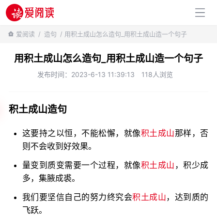
百科知识
爱阅读
/
造句
/ 用积土成山怎么造句_用积土成山造一个句子
用积土成山怎么造句_用积土成山造一个句子
发布时间：2023-6-13 11:39:13
118人浏览
积土成山造句
这要持之以恒，不能松懈，就像
积土成山
那样，否
则不会收到好效果。
量变到质变需要一个过程，就像
积土成山
，积少成
多，集腋成裘。
我们要坚信自己的努力终究会
积土成山
，达到质的
飞跃。