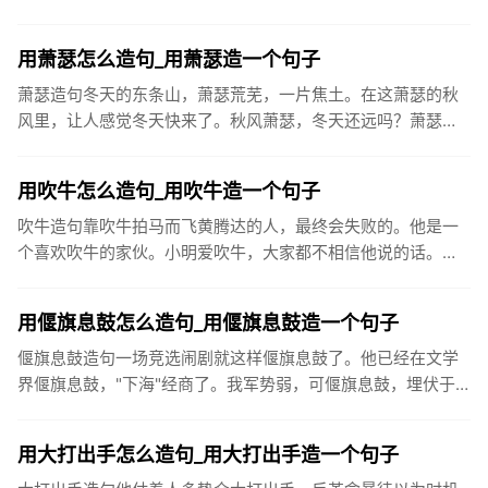
起，如若不为终生相守，那必为一场厮杀，红男绿女，假爱为
名，歇斯底里，直...
用萧瑟怎么造句_用萧瑟造一个句子
萧瑟造句冬天的东条山，萧瑟荒芜，一片焦土。在这萧瑟的秋
风里，让人感觉冬天快来了。秋风萧瑟，冬天还远吗？萧瑟的
微风吹落了树上的枯叶。连日来天气干燥而阴沉，秋风萧瑟，
寒气袭人。已经...
用吹牛怎么造句_用吹牛造一个句子
吹牛造句靠吹牛拍马而飞黄腾达的人，最终会失败的。他是一
个喜欢吹牛的家伙。小明爱吹牛，大家都不相信他说的话。那
样大言不惭地吹牛，谁敢相信！我总感到，威子的打架带有反
世俗的性质。他...
用偃旗息鼓怎么造句_用偃旗息鼓造一个句子
偃旗息鼓造句一场竞选闹剧就这样偃旗息鼓了。他已经在文学
界偃旗息鼓，"下海"经商了。我军势弱，可偃旗息鼓，埋伏于
此，俟机攻其不备。两年前，他就偃旗息鼓，不再搞文学创作
了。难道“偃...
用大打出手怎么造句_用大打出手造一个句子