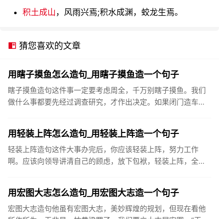
积土成山
，风雨兴焉;积水成渊，蛟龙生焉。
猜您喜欢的文章
用瞎子摸鱼怎么造句_用瞎子摸鱼造一个句子
瞎子摸鱼造句这件事一定要考虑周全，千万别瞎子摸鱼。我们
做什么事都要先经过调查研究，才作出决定。如果闭门造车，
瞎子摸鱼，是不会成功的。无计划、无组织地搞开发，就如同
瞎子摸鱼，盲人...
用轻装上阵怎么造句_用轻装上阵造一个句子
轻装上阵造句这件大事办完后，你应该轻装上阵，努力工作
啊。应该向领导讲清自己的顾虑，放下包袱，轻装上阵，全身
心投入工作。你也会领会到感恩所带来的生命愉悦。这是良性
循环。而忘掉人家...
用宏图大志怎么造句_用宏图大志造一个句子
宏图大志造句他虽有宏图大志，美妙辉煌的规划，但现在看他