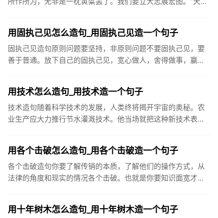
所作所为，无非是一枕黄粱罢了。我们要立大志展宏图。“天益
嘉华人”将以健康事业的永续经营和发展，振兴民族产业，与国
际知名保健...
用固执己见怎么造句_用固执己见造一个句子
固执己见造句原则问题要坚持，非原则问题不要固执己见，要
善于普通。放下自己的固执己见，宽心做人，舍得做事，赢的
是整个人生。由于他固执己见，厂子效益不断下滑，使他成为
众矢之的，最后...
用技术怎么造句_用技术造一个句子
技术造句随着科学技术的发展，人类终将揭开宇宙的奥秘。农
业生产应大力推行节水灌溉技术。他当场就把这种新技术表演
了一次。文章最后一部分，是对圆员世纪科学技术的展望。在
现代化建设中，...
用各个击破怎么造句_用各个击破造一个句子
各个击破造句你要了解传销的本质，了解他们的操作方式，从
法律的角度和现实的情况各个击破。也就是你要知识面宽才
行。而且要有冷静的头脑，不要轻易被他激怒。战国后期，秦
国采取各个击破的...
用十年树木怎么造句_用十年树木造一个句子