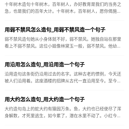
十年树木造句十年树木，百年树人，办好教育是我们的当务之
急，也是我们的百年大计。十年树木，百年树人，愿你偈施过
服的树苗再茁壮成长，今天，汲取丰富的养料，明天生出饱满
的枝节，打下坚...
用弱不禁风怎么造句_用弱不禁风造一个句子
弱不禁风造句她从小身体就不好，弱不禁风。她独自站在那里
看上不弱不禁风。这位小姐像林黛玉一般，弱不禁风。他幼年
多病，而后一向被人认为弱不禁风。看你一副弱不禁风的样
子，竟能登上玉山...
用沿用怎么造句_用沿用造一个句子
沿用造句这条街仍沿用过去的名字。这种古老的惯例，今天还
被人们沿用着。这座酒楼的招牌从古代一直沿用至今。至今太
原许多地名仍沿用当时城门名，如大南门、小东门、大北门、
旱西门等。单就...
用大约怎么造句_用大约造一个句子
大约造句岛上的蛇大约有猿园万条。鱼，大约也已经使尽了浑
身解数，才死里逃生，如今累了，潜在水里不动了。小红今天
没来上学，大约是生病了。大约七万五千人在街上川流不息，