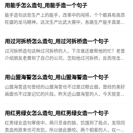
涌入酒吧和俱乐...
用能手怎么造句_用能手造一个句子
能手造句这些生产上的能手，改革中的闯将，个个都具有高昂
旺盛的龙马精神。这次生产比武大赛中，各路生产能手真是各
显神通，令人赞不绝口。王叔叔是厂里的革新能手，一天到晚
不是琢磨这个就...
用过河拆桥怎么造句_用过河拆桥造一个句子
过河拆桥造句这种过河拆桥的人，下次谁还敢帮他的忙？老曾
介绍朋友老黄到了自己的公司，怎知他过河拆桥，反而攻击老
曾，叫老板开除老曾。受人之恩，须永志于心，千万不可以过
河拆桥。我撮合...
用山盟海誓怎么造句_用山盟海誓造一个句子
山盟海誓造句曾经的山盟海誓也不过是过眼云烟，曾经的美好
画面也不过是记忆的片段。昨天还山盟海誓的人，今天就变得
可有可无。爱情就这么无常。很多分手猝不及防，还没来得及
好好告别，就从...
用红男绿女怎么造句_用红男绿女造一个句子
红男绿女造句寒夜中，两只觅食的狼，饥饿到了极点，发现同
类血肉原来也可充饥，所以彼此撕咬。两个相爱的人，在一