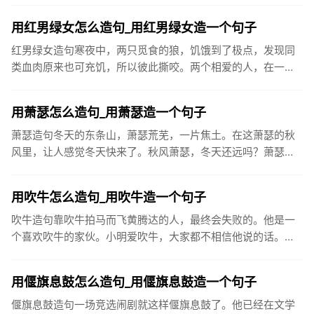
好好告别，就从...
用红男绿女怎么造句_用红男绿女造一个句子
红男绿女造句寒夜中，两只觅食的狼，饥饿到了极点，发现同
类血肉原来也可充饥，所以彼此撕咬。两个相爱的人，在一
起，如若不为终生相守，那必为一场厮杀，红男绿女，假爱为
名，歇斯底里，直...
用萧瑟怎么造句_用萧瑟造一个句子
萧瑟造句冬天的东条山，萧瑟荒芜，一片焦土。在这萧瑟的秋
风里，让人感觉冬天快来了。秋风萧瑟，冬天还远吗？萧瑟的
微风吹落了树上的枯叶。连日来天气干燥而阴沉，秋风萧瑟，
寒气袭人。已经...
用吹牛怎么造句_用吹牛造一个句子
吹牛造句靠吹牛拍马而飞黄腾达的人，最终会失败的。他是一
个喜欢吹牛的家伙。小明爱吹牛，大家都不相信他说的话。那
样大言不惭地吹牛，谁敢相信！我总感到，威子的打架带有反
世俗的性质。他...
用偃旗息鼓怎么造句_用偃旗息鼓造一个句子
偃旗息鼓造句一场竞选闹剧就这样偃旗息鼓了。他已经在文学