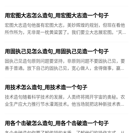
心投入工作。你也会领会到感恩所带来的生命愉悦。这是良性
循环。而忘掉人家...
用宏图大志怎么造句_用宏图大志造一个句子
宏图大志造句他虽有宏图大志，美妙辉煌的规划，但现在看他
所作所为，无非是一枕黄粱罢了。我们要立大志展宏图。“天益
嘉华人”将以健康事业的永续经营和发展，振兴民族产业，与国
际知名保健...
用固执己见怎么造句_用固执己见造一个句子
固执己见造句原则问题要坚持，非原则问题不要固执己见，要
善于普通。放下自己的固执己见，宽心做人，舍得做事，赢的
是整个人生。由于他固执己见，厂子效益不断下滑，使他成为
众矢之的，最后...
用技术怎么造句_用技术造一个句子
技术造句随着科学技术的发展，人类终将揭开宇宙的奥秘。农
业生产应大力推行节水灌溉技术。他当场就把这种新技术表演
了一次。文章最后一部分，是对圆员世纪科学技术的展望。在
现代化建设中，...
用各个击破怎么造句_用各个击破造一个句子
各个击破造句你要了解传销的本质，了解他们的操作方式，从