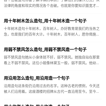
法律的角度和现实的情况各个击破。也就是你要知识面宽才
行。而且要有冷静的头脑，不要轻易被他激怒。战国后期，秦
国采取各个击破的...
用十年树木怎么造句_用十年树木造一个句子
十年树木造句十年树木，百年树人，办好教育是我们的当务之
急，也是我们的百年大计。十年树木，百年树人，愿你偈施过
服的树苗再茁壮成长，今天，汲取丰富的养料，明天生出饱满
的枝节，打下坚...
用弱不禁风怎么造句_用弱不禁风造一个句子
弱不禁风造句她从小身体就不好，弱不禁风。她独自站在那里
看上不弱不禁风。这位小姐像林黛玉一般，弱不禁风。他幼年
多病，而后一向被人认为弱不禁风。看你一副弱不禁风的样
子，竟能登上玉山...
用沿用怎么造句_用沿用造一个句子
沿用造句这条街仍沿用过去的名字。这种古老的惯例，今天还
被人们沿用着。这座酒楼的招牌从古代一直沿用至今。至今太
原许多地名仍沿用当时城门名，如大南门、小东门、大北门、
旱西门等。单就...