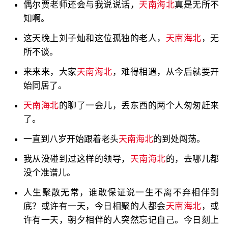
偶尔贾老师还会与我说说话，
天南海北
真是无所不
知啊。
这天晚上刘子灿和这位孤独的老人，
天南海北
，无
所不谈。
来来来，大家
天南海北
，难得相遇，从今后就要开
始同居了。
天南海北
的聊了一会儿，丢东西的两个人匆匆赶来
了。
一直到八岁开始跟着老头
天南海北
的到处闯荡。
我从没碰到过这样的领导，
天南海北
的，去哪儿都
没个准谱儿。
人生聚散无常，谁敢保证说一生不离不弃相伴到
底？或许有一天，今日相聚的人都会
天南海北
，或
许有一天，朝夕相伴的人突然忘记自己。今日刻上