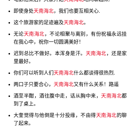
即使身处
天南海北
，我们也要互相关心.
这个旅游家的足迹遍及
天南海北
。
无论
天南海北
，不论相聚与离别，有份祝福永远挂
在我心中，祝你一切圆满美好！
迟到总比不做好。本浑身是汗。
天南海北
，还是家
里最好。
你们可以听到人们
天南海北
什么都谈得很热烈.
两口子只要合心，
天南海北
又有什么关系！路遥
酒至半酣，酒往腹中走，话从胸中来，
天南海北
都
到了桌上。
大奎觉得与他倒是十分投缘，不由得
天南海北
的聊
了起来。