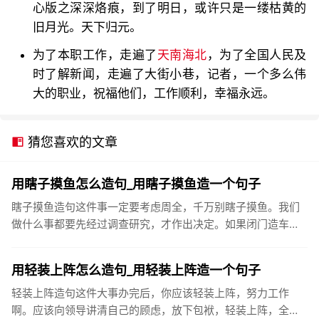
心版之深深烙痕，到了明日，或许只是一缕枯黄的
旧月光。天下归元。
为了本职工作，走遍了
天南海北
，为了全国人民及
时了解新闻，走遍了大街小巷，记者，一个多么伟
大的职业，祝福他们，工作顺利，幸福永远。
猜您喜欢的文章
用瞎子摸鱼怎么造句_用瞎子摸鱼造一个句子
瞎子摸鱼造句这件事一定要考虑周全，千万别瞎子摸鱼。我们
做什么事都要先经过调查研究，才作出决定。如果闭门造车，
瞎子摸鱼，是不会成功的。无计划、无组织地搞开发，就如同
瞎子摸鱼，盲人...
用轻装上阵怎么造句_用轻装上阵造一个句子
轻装上阵造句这件大事办完后，你应该轻装上阵，努力工作
啊。应该向领导讲清自己的顾虑，放下包袱，轻装上阵，全身