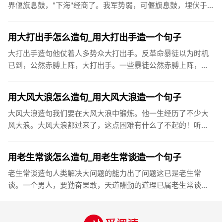
界偃旗息鼓，"下海"经商了。我军势弱，可偃旗息鼓，埋伏于
此，俟机攻其不备。两年前，他就偃旗息鼓，不再搞文学创作
了。难道“偃...
用大打出手怎么造句_用大打出手造一个句子
大打出手造句他仗着人多势众大打出手。反革命暴徒以为时机
已到，公然赤膊上阵，大打出手。一些暴徒公然赤膊上阵，大
打出手。如果过早逼孩子用筷子，由于手的动作还未发育完
好，不但学习起来...
用大风大浪怎么造句_用大风大浪造一个句子
大风大浪造句我们要在大风大浪中锻炼。他一生经历了不少大
风大浪。大风大浪都过来了，这点困难有什么了不起的！听了
老师的话，王平仿佛大风大浪。父亲头顶烈日，在大风大浪里
坚持搞科研，不...
用老生常谈怎么造句_用老生常谈造一个句子
老生常谈造句人类解决大问题的能力出了问题这已是老生常
谈。一个男人，要勤奋果敢，天道酬勤的道理已属老生常谈，
而自己觉得对的事情就要努力去做。奶奶一天到晚唠唠叨叨，
说的尽是些老生常...