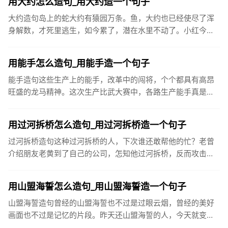
用大约怎么造句_用大约造一个句子
大约造句岛上的蛇大约有猿园万条。鱼，大约也已经使尽了浑
身解数，才死里逃生，如今累了，潜在水里不动了。小红今天
没来上学，大约是生病了。大约七万五千人在街上川流不息，
涌入酒吧和俱乐...
用能手怎么造句_用能手造一个句子
能手造句这些生产上的能手，改革中的闯将，个个都具有高昂
旺盛的龙马精神。这次生产比武大赛中，各路生产能手真是各
显神通，令人赞不绝口。王叔叔是厂里的革新能手，一天到晚
不是琢磨这个就...
用过河拆桥怎么造句_用过河拆桥造一个句子
过河拆桥造句这种过河拆桥的人，下次谁还敢帮他的忙？老曾
介绍朋友老黄到了自己的公司，怎知他过河拆桥，反而攻击老
曾，叫老板开除老曾。受人之恩，须永志于心，千万不可以过
河拆桥。我撮合...
用山盟海誓怎么造句_用山盟海誓造一个句子
山盟海誓造句曾经的山盟海誓也不过是过眼云烟，曾经的美好
画面也不过是记忆的片段。昨天还山盟海誓的人，今天就变得
可有可无。爱情就这么无常。很多分手猝不及防，还没来得及