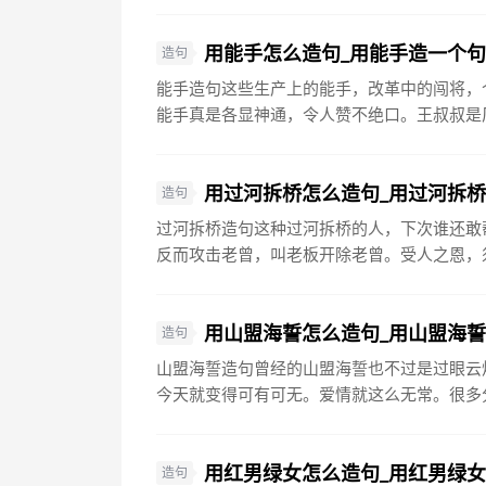
用能手怎么造句_用能手造一个
造句
能手造句这些生产上的能手，改革中的闯将，
能手真是各显神通，令人赞不绝口。王叔叔是厂
用过河拆桥怎么造句_用过河拆
造句
过河拆桥造句这种过河拆桥的人，下次谁还敢
反而攻击老曾，叫老板开除老曾。受人之恩，须
用山盟海誓怎么造句_用山盟海
造句
山盟海誓造句曾经的山盟海誓也不过是过眼云
今天就变得可有可无。爱情就这么无常。很多分
用红男绿女怎么造句_用红男绿
造句