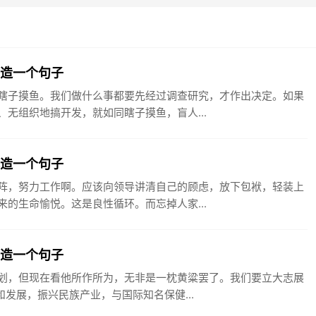
鱼造一个句子
瞎子摸鱼。我们做什么事都要先经过调查研究，才作出决定。如果
无组织地搞开发，就如同瞎子摸鱼，盲人...
阵造一个句子
阵，努力工作啊。应该向领导讲清自己的顾虑，放下包袱，轻装上
的生命愉悦。这是良性循环。而忘掉人家...
志造一个句子
划，但现在看他所作所为，无非是一枕黄粱罢了。我们要立大志展
发展，振兴民族产业，与国际知名保健...