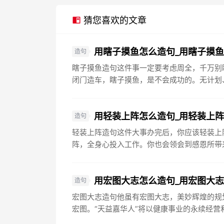
猜您喜欢的文章
用瞎子摸鱼怎么造句_用瞎子摸
造句
瞎子摸鱼造句这件事一定要考虑周全，千万别
闭门造车，瞎子摸鱼，是不会成功的。无计划、
用轻装上阵怎么造句_用轻装上
造句
轻装上阵造句这件大事办完后，你应该轻装上
阵，全身心投入工作。你也会领会到感恩所带来
用宏图大志怎么造句_用宏图大
造句
宏图大志造句他虽有宏图大志，美妙辉煌的规
宏图。“天益嘉华人”将以健康事业的永续经营和