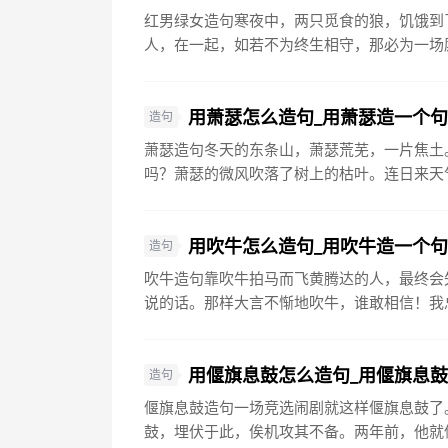
红男绿女造句寒夜中，两只觅食的狼，饥饿到
人，在一起，如若不为终生相守，那必为一场厮
用萧瑟怎么造句_用萧瑟造一个
造句
萧瑟造句冬天的东条山，萧瑟荒芜，一片焦土
吗？萧瑟的微风吹落了树上的枯叶。连日来天气
用吹牛怎么造句_用吹牛造一个
造句
吹牛造句靠吹牛拍马而飞黄腾达的人，最终会
说的话。那样大言不惭地吹牛，谁敢相信！我总
用偃旗息鼓怎么造句_用偃旗息
造句
偃旗息鼓造句一场竞选闹剧就这样偃旗息鼓了
鼓，埋伏于此，俟机攻其不备。两年前，他就偃