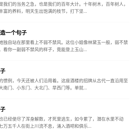
是我们的当务之急，也是我们的百年大计。十年树木，百年树人，
富的养料，明天生出饱满的枝节，打下坚...
风造一个句子
她独自站在那里看上不弱不禁风。这位小姐像林黛玉一般，弱不禁
看你一副弱不禁风的样子，竟能登上玉山...
句子
的惯例，今天还被人们沿用着。这座酒楼的招牌从古代一直沿用至
南门、小东门、大北门、旱西门等。单就...
句子
也已经使尽了浑身解数，才死里逃生，如今累了，潜在水里不动
万五千人在街上川流不息，涌入酒吧和俱乐...