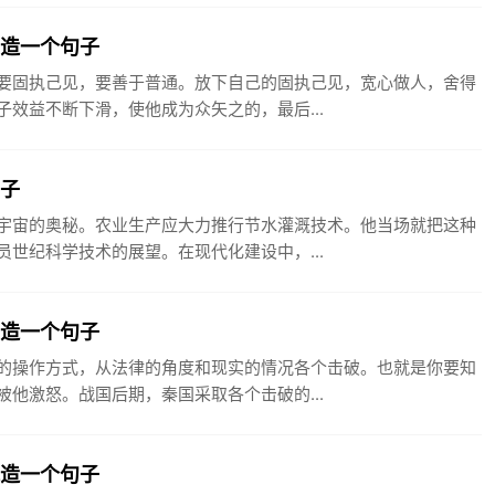
见造一个句子
要固执己见，要善于普通。放下自己的固执己见，宽心做人，舍得
效益不断下滑，使他成为众矢之的，最后...
句子
宇宙的奥秘。农业生产应大力推行节水灌溉技术。他当场就把这种
世纪科学技术的展望。在现代化建设中，...
破造一个句子
的操作方式，从法律的角度和现实的情况各个击破。也就是你要知
他激怒。战国后期，秦国采取各个击破的...
木造一个句子