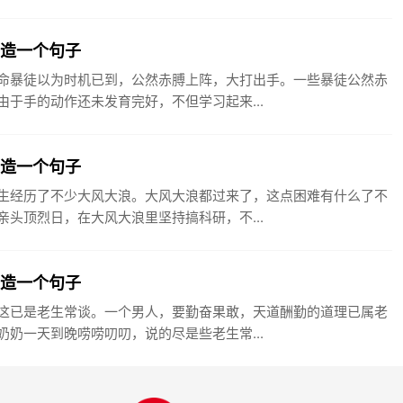
手造一个句子
命暴徒以为时机已到，公然赤膊上阵，大打出手。一些暴徒公然赤
于手的动作还未发育完好，不但学习起来...
浪造一个句子
生经历了不少大风大浪。大风大浪都过来了，这点困难有什么了不
头顶烈日，在大风大浪里坚持搞科研，不...
谈造一个句子
这已是老生常谈。一个男人，要勤奋果敢，天道酬勤的道理已属老
奶一天到晚唠唠叨叨，说的尽是些老生常...