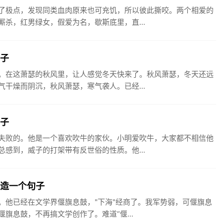
了极点，发现同类血肉原来也可充饥，所以彼此撕咬。两个相爱的
杀，红男绿女，假爱为名，歇斯底里，直...
句子
。在这萧瑟的秋风里，让人感觉冬天快来了。秋风萧瑟，冬天还远
干燥而阴沉，秋风萧瑟，寒气袭人。已经...
句子
失败的。他是一个喜欢吹牛的家伙。小明爱吹牛，大家都不相信他
感到，威子的打架带有反世俗的性质。他...
鼓造一个句子
。他已经在文学界偃旗息鼓，"下海"经商了。我军势弱，可偃旗息
旗息鼓，不再搞文学创作了。难道“偃...