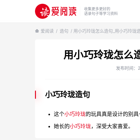
收集更多更好的
语录句子等学习资料
爱阅读
/
造句
/ 用小巧玲珑怎么造句_用小巧玲珑
用小巧玲珑怎么
发布时间：202
小巧玲珑造句
这个
小巧玲珑
的玩具真是设计的别具
她长的
小巧玲珑
，深受大家喜爱。