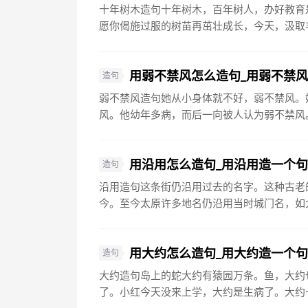
十年树木造句十年树木，百年树人，办好教育
愿你偈施过服的树苗再茁壮成长，今天，汲取丰
用弱不禁风怎么造句_用弱不禁
造句
弱不禁风造句她从小身体就不好，弱不禁风。
风。他幼年多病，而后一向被人认为弱不禁风。
用沿用怎么造句_用沿用造一个
造句
沿用造句这条街仍沿用过去的名字。这种古老
今。至今太原许多地名仍沿用当时城门名，如大
用大约怎么造句_用大约造一个
造句
大约造句岛上的蛇大约有猿园万条。鱼，大约
了。小红今天没来上学，大约是生病了。大约七