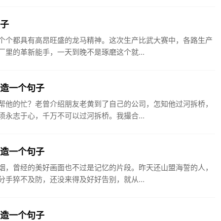
句子
个个都具有高昂旺盛的龙马精神。这次生产比武大赛中，各路生产
里的革新能手，一天到晚不是琢磨这个就...
桥造一个句子
帮他的忙？老曾介绍朋友老黄到了自己的公司，怎知他过河拆桥，
永志于心，千万不可以过河拆桥。我撮合...
誓造一个句子
烟，曾经的美好画面也不过是记忆的片段。昨天还山盟海誓的人，
手猝不及防，还没来得及好好告别，就从...
女造一个句子