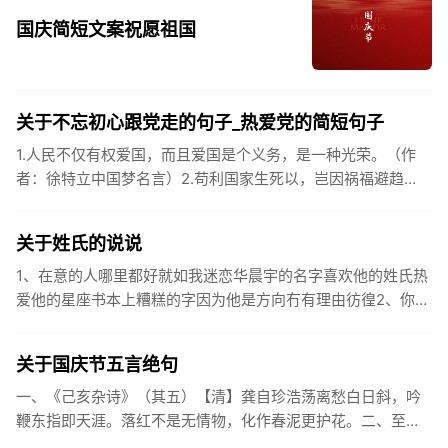
国庆简短文案祝愿祖国
关于不忘初心跟党走的句子_热爱党的简短句子
1.人民不仅有权爱国，而且爱国是个义务，是一种光荣。（作
者：徐特立中国梦名言）2.苟利国家生死以，岂因祸福避趋
之。（作者：林则徐）3.不忘初心跟党走，走进祖国的壮美山
河。4.和...
关于姓氏的说说
1、在意的人哪里都好就如我迷恋华晨宇的名字喜欢他的姓氏热
爱他的星座书本上糟糕的字因为他是方向冇有理由彷徨2、你的
姓氏，是我最熟悉的字。3、看到你名字姓氏甚至其中一个字我
都会突然...
关于国庆节五言绝句
一、《己亥杂诗》（其五）【清】龚自珍浩荡离愁白日斜，吟
鞭东指即天涯。落红不是无情物，化作春泥更护花。二、至今
思项羽，不肯过江东。三、《州桥》【宋】范成大州桥南北是