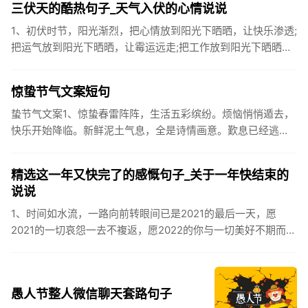
三伏天的酷热句子_天气入伏的心情说说
1、初伏时节，阳光渐烈，把心情放到阳光下晒晒，让快乐渗透;
把运气放到阳光下晒晒，让霉运远走;把工作放到阳光下晒晒，
让成功保留。2、现在的天气，自来水可以直接泡方便麵！3、
伏之后...
惊蛰节气文案短句
蛰节气文案1、惊蛰春雷阵阵，生活五彩缤纷。烦恼悄悄遁去，
快乐开始降临。新鲜泥土气息，全是诗情画意。歎息已经逃
逸，安康不离不弃。惊蛰必有惊喜，好运天天爱你!2、惊蛰
到，阳光绕，晒...
精选这一年又快完了的感慨句子_关于一年快结束的
说说
1、时间如水流，一路向前转眼间已是2021的最后一天，愿
2021的一切哀怨一去不複返，愿2022的你与一切美好不期而
遇。2、认认真真过好2021年仅有的这几天，然后调整好心态
迎...
愚人节整人微信聊天套路句子