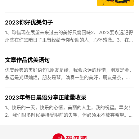
2023你好优美句子
1、珍惜现在展望未来过去的美好只需回味2、2023要永远记得
那些在你黑暗日子里曾经给予你帮助的人，心怀感激。3、在苦
也要坚持，在累也要拼搏。再见了，2023年!你好，2023年...
文章作品优美语句
优美经典的美好语句1.朋友是缘，我会永远的珍惜，朋友是金，
永远是光辉灿烂，朋友是琴，演奏一生的美好，朋友是茶，品
味一生的清香，朋友是笔，写岀一生的幸福，朋友是歌，唱岀
一辈子温暖...
2023年每日晨语分享正能量收录
1、快乐的一天，快乐的心情，美丽的人生，我的祝福。早安！
2、我们很多时候要接受眼前的失望，但必须永不放弃希望。早
安！3、书虽然不能直接帮你解决问题，却能给你一个更好的角
度。早安...