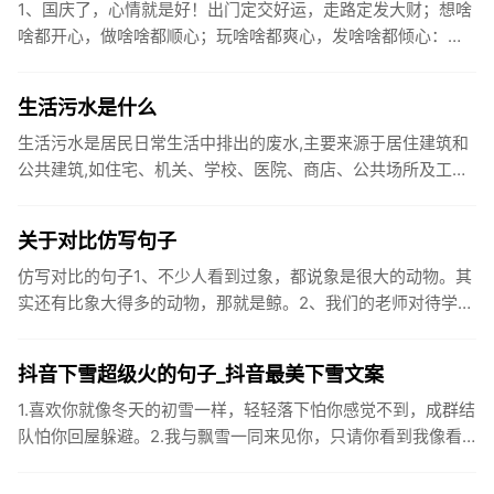
1、国庆了，心情就是好！出门定交好运，走路定发大财；想啥
啥都开心，做啥啥都顺心；玩啥啥都爽心，发啥啥都倾心：祝
你国庆开怀，乐的合不拢嘴哦！2、张灯结彩喜气浓，欢天喜地
笑开颜;华...
生活污水是什么
生活污水是居民日常生活中排出的废水,主要来源于居住建筑和
公共建筑,如住宅、机关、学校、医院、商店、公共场所及工业
企业卫生间等。生活污水所含的污染物主要是有机物（如蛋白
质、碳水化...
关于对比仿写句子
仿写对比的句子1、不少人看到过象，都说象是很大的动物。其
实还有比象大得多的动物，那就是鲸。2、我们的老师对待学生
很温柔，对待学生的学习却很严厉。3、松鼠的叫声很响亮，比
黄鼠狼的...
抖音下雪超级火的句子_抖音最美下雪文案
1.喜欢你就像冬天的初雪一样，轻轻落下怕你感觉不到，成群结
队怕你回屋躲避。2.我与飘雪一同来见你，只请你看到我像看
到雪一样惊喜3.坐标武汉！今天也下了好大的雪！4.下雪的时
候你...