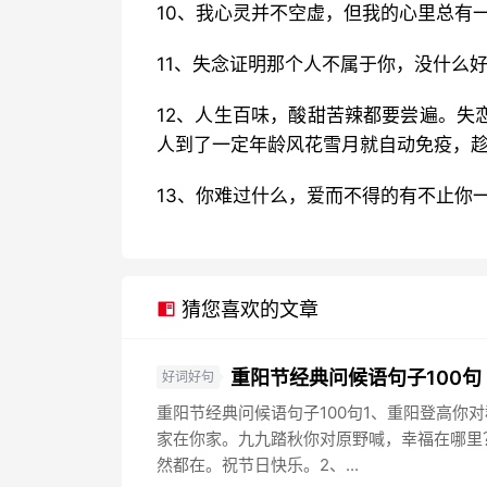
10、我心灵并不空虚，但我的心里总有
11、失念证明那个人不属于你，没什么
12、人生百味，酸甜苦辣都要尝遍。失
人到了一定年龄风花雪月就自动免疫，
13、你难过什么，爱而不得的有不止你
猜您喜欢的文章
重阳节经典问候语句子100句
好词好句
重阳节经典问候语句子100句1、重阳登高你
家在你家。九九踏秋你对原野喊，幸福在哪里
然都在。祝节日快乐。2、...