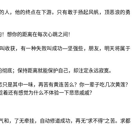
舟的人，他的终点在下游。只有敢于扬起风帆，顶恶浪的勇
的！想你的距离在每次心跳之间！
落叫收获，有一种失败叫成功—坚强些，朋友，明天将属于
的彻底；保持距离就能保护自己，却注定永远寂寞。
恋只是其中一味，再苦有黄连苦么？你一辈子吃几次黄莲？
趁着还有感觉为什么不体验一下悲悲戚戚？
气和，了无牵挂，自动修道成功，再无“求不得”之苦。求都