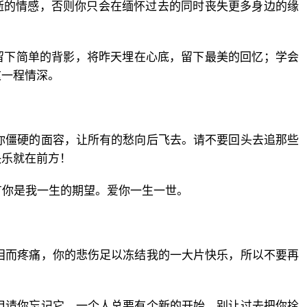
逝的情感，否则你只会在缅怀过去的同时丧失更多身边的缘
留下简单的背影，将昨天埋在心底，留下最美的回忆；学会
这一程情深。
你僵硬的面容，让所有的愁向后飞去。请不要回头去追那些
快乐就在前方！
有你是我一生的期望。爱你一生一世。
泪而疼痛，你的悲伤足以冻结我的一大片快乐，所以不要再
但请你忘记它。一个人总要有个新的开始，别让过去把你拴