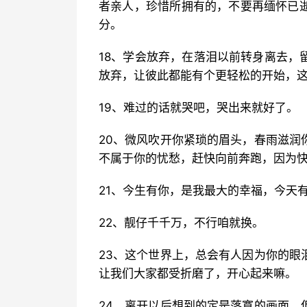
者亲人，珍惜所拥有的，不要再缅怀已
分。
18、学会放弃，在落泪以前转身离去，
放弃，让彼此都能有个更轻松的开始，
19、难过的话就哭吧，哭出来就好了。
20、微风吹开你紧琐的眉头，春雨滋润
不属于你的忧愁，赶快向前奔跑，因为
21、今生有你，是我最大的幸福，今天
22、靓仔千千万，不行咱就换。
23、这个世界上，总会有人因为你的眼
让我们大家都受折磨了，开心起来嘛。
24、离开以后想到的定是落寞的画面，