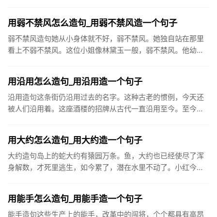
服的树苗再茁壮成长，今天，汲取丰富的养料，明天生出饱满
的枝节，打下坚...
用弱不禁风怎么造句_用弱不禁风造一个句子
弱不禁风造句她从小身体就不好，弱不禁风。她独自站在那里
看上不弱不禁风。这位小姐像林黛玉一般，弱不禁风。他幼年
多病，而后一向被人认为弱不禁风。看你一副弱不禁风的样
子，竟能登上玉山...
用沿用怎么造句_用沿用造一个句子
沿用造句这条街仍沿用过去的名字。这种古老的惯例，今天还
被人们沿用着。这座酒楼的招牌从古代一直沿用至今。至今太
原许多地名仍沿用当时城门名，如大南门、小东门、大北门、
旱西门等。单就...
用大约怎么造句_用大约造一个句子
大约造句岛上的蛇大约有猿园万条。鱼，大约也已经使尽了浑
身解数，才死里逃生，如今累了，潜在水里不动了。小红今天
没来上学，大约是生病了。大约七万五千人在街上川流不息，
涌入酒吧和俱乐...
用能手怎么造句_用能手造一个句子
能手造句这些生产上的能手，改革中的闯将，个个都具有高昂