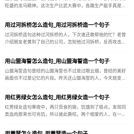
旺盛的龙马精神。这次生产比武大赛中，各路生产能手真是各
显神通，令人赞不绝口。王叔叔是厂里的革新能手，一天到晚
不是琢磨这个就...
用过河拆桥怎么造句_用过河拆桥造一个句子
过河拆桥造句这种过河拆桥的人，下次谁还敢帮他的忙？老曾
介绍朋友老黄到了自己的公司，怎知他过河拆桥，反而攻击老
曾，叫老板开除老曾。受人之恩，须永志于心，千万不可以过
河拆桥。我撮合...
用山盟海誓怎么造句_用山盟海誓造一个句子
山盟海誓造句曾经的山盟海誓也不过是过眼云烟，曾经的美好
画面也不过是记忆的片段。昨天还山盟海誓的人，今天就变得
可有可无。爱情就这么无常。很多分手猝不及防，还没来得及
好好告别，就从...
用红男绿女怎么造句_用红男绿女造一个句子
红男绿女造句寒夜中，两只觅食的狼，饥饿到了极点，发现同
类血肉原来也可充饥，所以彼此撕咬。两个相爱的人，在一
起，如若不为终生相守，那必为一场厮杀，红男绿女，假爱为
名，歇斯底里，直...
用萧瑟怎么造句_用萧瑟造一个句子