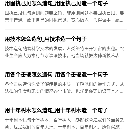
用固执己见怎么造句_用固执己见造一个句子
固执己见造句原则问题要坚持，非原则问题不要固执己见，要
善于普通。放下自己的固执己见，宽心做人，舍得做事，赢的
是整个人生。由于他固执己见，厂子效益不断下滑，使他成为
众矢之的，最后...
用技术怎么造句_用技术造一个句子
技术造句随着科学技术的发展，人类终将揭开宇宙的奥秘。农
业生产应大力推行节水灌溉技术。他当场就把这种新技术表演
了一次。文章最后一部分，是对圆员世纪科学技术的展望。在
现代化建设中，...
用各个击破怎么造句_用各个击破造一个句子
各个击破造句你要了解传销的本质，了解他们的操作方式，从
法律的角度和现实的情况各个击破。也就是你要知识面宽才
行。而且要有冷静的头脑，不要轻易被他激怒。战国后期，秦
国采取各个击破的...
用十年树木怎么造句_用十年树木造一个句子
十年树木造句十年树木，百年树人，办好教育是我们的当务之
急，也是我们的百年大计。十年树木，百年树人，愿你偈施过