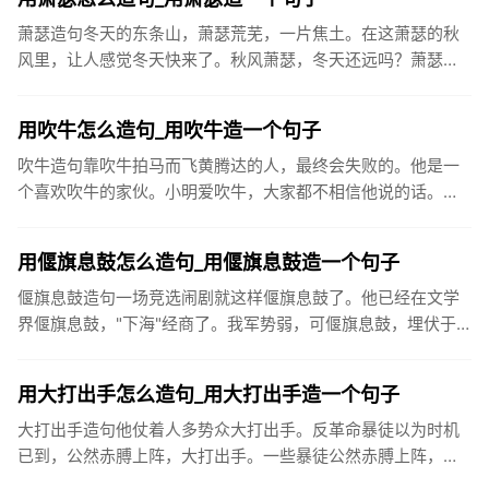
萧瑟造句冬天的东条山，萧瑟荒芜，一片焦土。在这萧瑟的秋
风里，让人感觉冬天快来了。秋风萧瑟，冬天还远吗？萧瑟的
微风吹落了树上的枯叶。连日来天气干燥而阴沉，秋风萧瑟，
寒气袭人。已经...
用吹牛怎么造句_用吹牛造一个句子
吹牛造句靠吹牛拍马而飞黄腾达的人，最终会失败的。他是一
个喜欢吹牛的家伙。小明爱吹牛，大家都不相信他说的话。那
样大言不惭地吹牛，谁敢相信！我总感到，威子的打架带有反
世俗的性质。他...
用偃旗息鼓怎么造句_用偃旗息鼓造一个句子
偃旗息鼓造句一场竞选闹剧就这样偃旗息鼓了。他已经在文学
界偃旗息鼓，"下海"经商了。我军势弱，可偃旗息鼓，埋伏于
此，俟机攻其不备。两年前，他就偃旗息鼓，不再搞文学创作
了。难道“偃...
用大打出手怎么造句_用大打出手造一个句子
大打出手造句他仗着人多势众大打出手。反革命暴徒以为时机
已到，公然赤膊上阵，大打出手。一些暴徒公然赤膊上阵，大
打出手。如果过早逼孩子用筷子，由于手的动作还未发育完