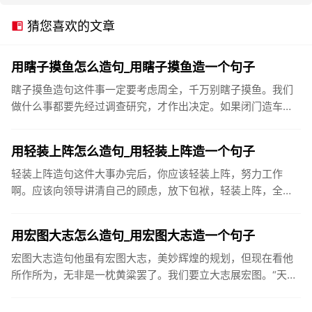
猜您喜欢的文章
用瞎子摸鱼怎么造句_用瞎子摸鱼造一个句子
瞎子摸鱼造句这件事一定要考虑周全，千万别瞎子摸鱼。我们
做什么事都要先经过调查研究，才作出决定。如果闭门造车，
瞎子摸鱼，是不会成功的。无计划、无组织地搞开发，就如同
瞎子摸鱼，盲人...
用轻装上阵怎么造句_用轻装上阵造一个句子
轻装上阵造句这件大事办完后，你应该轻装上阵，努力工作
啊。应该向领导讲清自己的顾虑，放下包袱，轻装上阵，全身
心投入工作。你也会领会到感恩所带来的生命愉悦。这是良性
循环。而忘掉人家...
用宏图大志怎么造句_用宏图大志造一个句子
宏图大志造句他虽有宏图大志，美妙辉煌的规划，但现在看他
所作所为，无非是一枕黄粱罢了。我们要立大志展宏图。“天益
嘉华人”将以健康事业的永续经营和发展，振兴民族产业，与国
际知名保健...