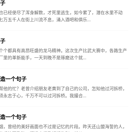
句子
也已经使尽了浑身解数，才死里逃生，如今累了，潜在水里不动
万五千人在街上川流不息，涌入酒吧和俱乐...
句子
个个都具有高昂旺盛的龙马精神。这次生产比武大赛中，各路生产
里的革新能手，一天到晚不是琢磨这个就...
桥造一个句子
帮他的忙？老曾介绍朋友老黄到了自己的公司，怎知他过河拆桥，
永志于心，千万不可以过河拆桥。我撮合...
誓造一个句子
烟，曾经的美好画面也不过是记忆的片段。昨天还山盟海誓的人，