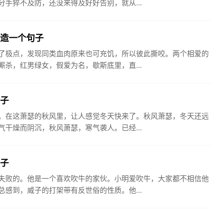
手猝不及防，还没来得及好好告别，就从...
女造一个句子
了极点，发现同类血肉原来也可充饥，所以彼此撕咬。两个相爱的
杀，红男绿女，假爱为名，歇斯底里，直...
句子
。在这萧瑟的秋风里，让人感觉冬天快来了。秋风萧瑟，冬天还远
干燥而阴沉，秋风萧瑟，寒气袭人。已经...
句子
失败的。他是一个喜欢吹牛的家伙。小明爱吹牛，大家都不相信他
感到，威子的打架带有反世俗的性质。他...