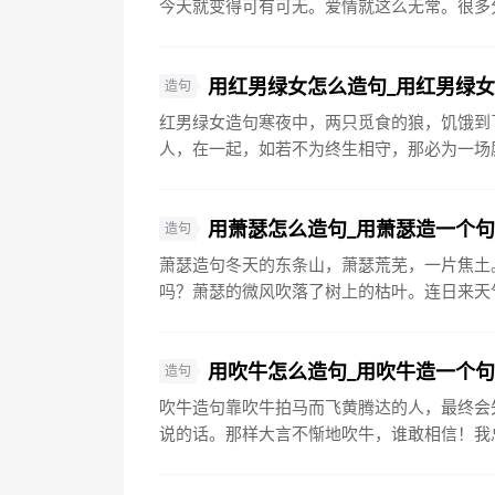
今天就变得可有可无。爱情就这么无常。很多分
用红男绿女怎么造句_用红男绿
造句
红男绿女造句寒夜中，两只觅食的狼，饥饿到
人，在一起，如若不为终生相守，那必为一场厮
用萧瑟怎么造句_用萧瑟造一个
造句
萧瑟造句冬天的东条山，萧瑟荒芜，一片焦土
吗？萧瑟的微风吹落了树上的枯叶。连日来天气
用吹牛怎么造句_用吹牛造一个
造句
吹牛造句靠吹牛拍马而飞黄腾达的人，最终会
说的话。那样大言不惭地吹牛，谁敢相信！我总