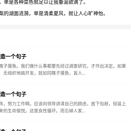
，单是各种菜色就足以让我垂涎欲滴了。
粼的湖面涟漪，单是清柔夏风，就让人心旷神怡。
鱼造一个句子
瞎子摸鱼。我们做什么事都要先经过调查研究，才作出决定。如果
无组织地搞开发，就如同瞎子摸鱼，盲人...
阵造一个句子
阵，努力工作啊。应该向领导讲清自己的顾虑，放下包袱，轻装上
的生命愉悦。这是良性循环。而忘掉人家...