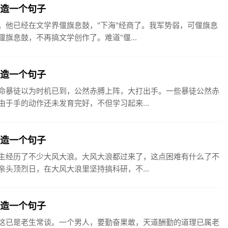
鼓造一个句子
。他已经在文学界偃旗息鼓，"下海"经商了。我军势弱，可偃旗息
旗息鼓，不再搞文学创作了。难道“偃...
手造一个句子
命暴徒以为时机已到，公然赤膊上阵，大打出手。一些暴徒公然赤
于手的动作还未发育完好，不但学习起来...
浪造一个句子
生经历了不少大风大浪。大风大浪都过来了，这点困难有什么了不
头顶烈日，在大风大浪里坚持搞科研，不...
谈造一个句子
这已是老生常谈。一个男人，要勤奋果敢，天道酬勤的道理已属老