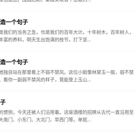
木造一个句子
是我们的当务之急，也是我们的百年大计。十年树木，百年树人，
富的养料，明天生出饱满的枝节，打下坚...
风造一个句子
她独自站在那里看上不弱不禁风。这位小姐像林黛玉一般，弱不禁
看你一副弱不禁风的样子，竟能登上玉山...
句子
的惯例，今天还被人们沿用着。这座酒楼的招牌从古代一直沿用至
南门、小东门、大北门、旱西门等。单就...