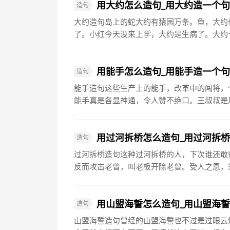
用大约怎么造句_用大约造一个
造句
大约造句岛上的蛇大约有猿园万条。鱼，大约
了。小红今天没来上学，大约是生病了。大约七
用能手怎么造句_用能手造一个
造句
能手造句这些生产上的能手，改革中的闯将，
能手真是各显神通，令人赞不绝口。王叔叔是厂
用过河拆桥怎么造句_用过河拆
造句
过河拆桥造句这种过河拆桥的人，下次谁还敢
反而攻击老曾，叫老板开除老曾。受人之恩，须
用山盟海誓怎么造句_用山盟海
造句
山盟海誓造句曾经的山盟海誓也不过是过眼云