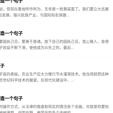
志造一个句子
划，但现在看他所作所为，无非是一枕黄粱罢了。我们要立大志展
发展，振兴民族产业，与国际知名保健...
见造一个句子
要固执己见，要善于普通。放下自己的固执己见，宽心做人，舍得
效益不断下滑，使他成为众矢之的，最后...
句子
宇宙的奥秘。农业生产应大力推行节水灌溉技术。他当场就把这种
世纪科学技术的展望。在现代化建设中，...
破造一个句子
的操作方式，从法律的角度和现实的情况各个击破。也就是你要知
他激怒。战国后期，秦国采取各个击破的...