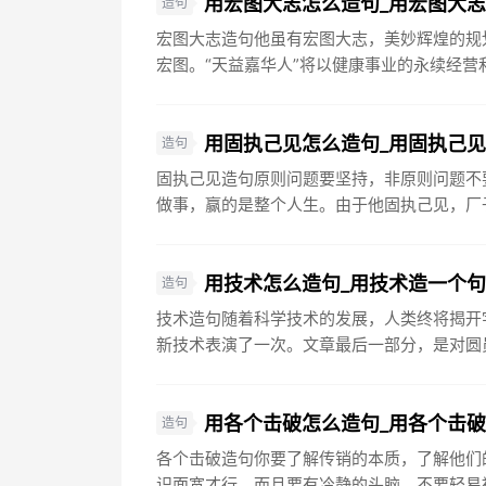
用宏图大志怎么造句_用宏图大
造句
宏图大志造句他虽有宏图大志，美妙辉煌的规
宏图。“天益嘉华人”将以健康事业的永续经营和
用固执己见怎么造句_用固执己
造句
固执己见造句原则问题要坚持，非原则问题不
做事，赢的是整个人生。由于他固执己见，厂子
用技术怎么造句_用技术造一个
造句
技术造句随着科学技术的发展，人类终将揭开
新技术表演了一次。文章最后一部分，是对圆员
用各个击破怎么造句_用各个击
造句
各个击破造句你要了解传销的本质，了解他们
识面宽才行。而且要有冷静的头脑，不要轻易被