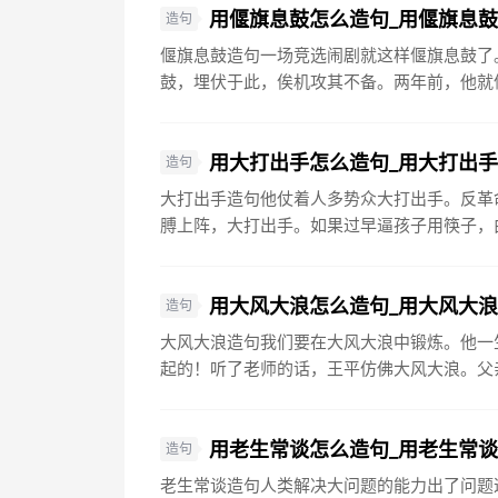
用偃旗息鼓怎么造句_用偃旗息
造句
偃旗息鼓造句一场竞选闹剧就这样偃旗息鼓了
鼓，埋伏于此，俟机攻其不备。两年前，他就偃
用大打出手怎么造句_用大打出
造句
大打出手造句他仗着人多势众大打出手。反革
膊上阵，大打出手。如果过早逼孩子用筷子，由
用大风大浪怎么造句_用大风大
造句
大风大浪造句我们要在大风大浪中锻炼。他一
起的！听了老师的话，王平仿佛大风大浪。父亲
用老生常谈怎么造句_用老生常
造句
老生常谈造句人类解决大问题的能力出了问题