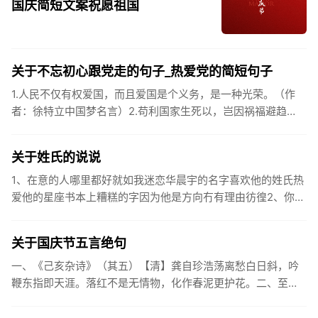
国庆简短文案祝愿祖国
关于不忘初心跟党走的句子_热爱党的简短句子
1.人民不仅有权爱国，而且爱国是个义务，是一种光荣。（作
者：徐特立中国梦名言）2.苟利国家生死以，岂因祸福避趋
之。（作者：林则徐）3.不忘初心跟党走，走进祖国的壮美山
河。4.和...
关于姓氏的说说
1、在意的人哪里都好就如我迷恋华晨宇的名字喜欢他的姓氏热
爱他的星座书本上糟糕的字因为他是方向冇有理由彷徨2、你的
姓氏，是我最熟悉的字。3、看到你名字姓氏甚至其中一个字我
都会突然...
关于国庆节五言绝句
一、《己亥杂诗》（其五）【清】龚自珍浩荡离愁白日斜，吟
鞭东指即天涯。落红不是无情物，化作春泥更护花。二、至今
思项羽，不肯过江东。三、《州桥》【宋】范成大州桥南北是
天街，父老年年...