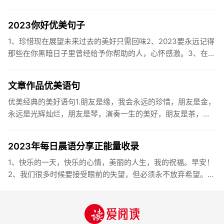
2023你好优美句子
1、珍惜现在展望未来过去的美好只需回味2、2023要永远记得
那些在你黑暗日子里曾经给予你帮助的人，心怀感激。3、在苦
也要坚持，在累也要拼搏。再见了，2023年!你好，2023年...
文章作品优美语句
优美经典的美好语句1.朋友是缘，我会永远的珍惜，朋友是金，
永远是光辉灿烂，朋友是琴，演奏一生的美好，朋友是茶，品
味一生的清香，朋友是笔，写岀一生的幸福，朋友是歌，唱岀
一辈子温暖...
2023年每日晨语分享正能量收录
1、快乐的一天，快乐的心情，美丽的人生，我的祝福。早安！
2、我们很多时候要接受眼前的失望，但必须永不放弃希望。早
安！3、书虽然不能直接帮你解决问题，却能给你一个更好的角
度。早安...