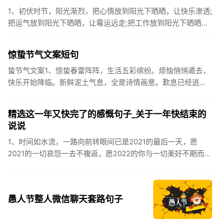
1、初伏时节，阳光渐烈，把心情放到阳光下晒晒，让快乐渗透;
把运气放到阳光下晒晒，让霉运远走;把工作放到阳光下晒晒，
让成功保留。2、现在的天气，自来水可以直接泡方便麵！3、
伏之后...
惊蛰节气文案短句
蛰节气文案1、惊蛰春雷阵阵，生活五彩缤纷。烦恼悄悄遁去，
快乐开始降临。新鲜泥土气息，全是诗情画意。歎息已经逃
逸，安康不离不弃。惊蛰必有惊喜，好运天天爱你!2、惊蛰
到，阳光绕，晒...
精选这一年又快完了的感慨句子_关于一年快结束的
说说
1、时间如水流，一路向前转眼间已是2021的最后一天，愿
2021的一切哀怨一去不複返，愿2022的你与一切美好不期而
遇。2、认认真真过好2021年仅有的这几天，然后调整好心态
迎...
愚人节整人微信聊天套路句子