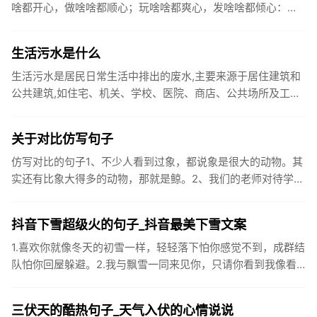
啥都开心，做啥啥都顺心；玩啥啥都爽心，发啥啥都倾心：祝
你国庆开怀，乐的合不拢嘴哦！2、张灯结彩喜气浓，欢天喜地
笑开颜;华...
生活污水是什么
生活污水是居民日常生活中排出的废水,主要来源于居住建筑和
公共建筑,如住宅、机关、学校、医院、商店、公共场所及工业
企业卫生间等。生活污水所含的污染物主要是有机物（如蛋白
质、碳水化...
关于对比仿写句子
仿写对比的句子1、不少人看到过象，都说象是很大的动物。其
实还有比象大得多的动物，那就是鲸。2、我们的老师对待学生
很温柔，对待学生的学习却很严厉。3、松鼠的叫声很响亮，比
黄鼠狼的...
抖音下雪超级火的句子_抖音最美下雪文案
1.喜欢你就像冬天的初雪一样，轻轻落下怕你感觉不到，成群结
队怕你回屋躲避。2.我与飘雪一同来见你，只请你看到我像看
到雪一样惊喜3.坐标武汉！今天也下了好大的雪！4.下雪的时
候你...
三伏天的酷热句子_天气入伏的心情说说