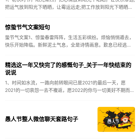
把运气放到阳光下晒晒，让霉运远走;把工作放到阳光下晒晒，
让成功保留。2、现在的天气，自来水可以直接泡方便麵！3、
伏之后...
惊蛰节气文案短句
蛰节气文案1、惊蛰春雷阵阵，生活五彩缤纷。烦恼悄悄遁去，
快乐开始降临。新鲜泥土气息，全是诗情画意。歎息已经逃
逸，安康不离不弃。惊蛰必有惊喜，好运天天爱你!2、惊蛰
到，阳光绕，晒...
精选这一年又快完了的感慨句子_关于一年快结束的
说说
1、时间如水流，一路向前转眼间已是2021的最后一天，愿
2021的一切哀怨一去不複返，愿2022的你与一切美好不期而
遇。2、认认真真过好2021年仅有的这几天，然后调整好心态
迎...
愚人节整人微信聊天套路句子