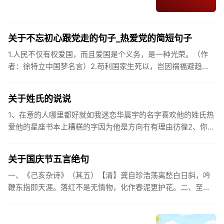
关于不忘初心跟党走的句子_热爱党的简短句子
1.人民不仅有权爱国，而且爱国是个义务，是一种光荣。（作
者：徐特立中国梦名言）2.苟利国家生死以，岂因祸福避趋
之。（作者：林则徐）3.不忘初心跟党走，走进祖国的壮美山
河。4.和...
关于姓氏的说说
1、在意的人哪里都好就如我迷恋华晨宇的名字喜欢他的姓氏热
爱他的星座书本上糟糕的字因为他是方向冇有理由彷徨2、你的
姓氏，是我最熟悉的字。3、看到你名字姓氏甚至其中一个字我
都会突然...
关于国庆节五言绝句
一、《己亥杂诗》（其五）【清】龚自珍浩荡离愁白日斜，吟
鞭东指即天涯。落红不是无情物，化作春泥更护花。二、至今
思项羽，不肯过江东。三、《州桥》【宋】范成大州桥南北是
天街，父老年年...