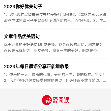
2023你好优美句子
1、珍惜现在展望未来过去的美好只需回味2、2023要永远记得
那些在你黑暗日子里曾经给予你帮助的人，心怀感激。3、在苦
也要坚持，在累也要拼搏。再见了，2023年!你好，2023年...
文章作品优美语句
优美经典的美好语句1.朋友是缘，我会永远的珍惜，朋友是金，
永远是光辉灿烂，朋友是琴，演奏一生的美好，朋友是茶，品
味一生的清香，朋友是笔，写岀一生的幸福，朋友是歌，唱岀
一辈子温暖...
2023年每日晨语分享正能量收录
1、快乐的一天，快乐的心情，美丽的人生，我的祝福。早安！
2、我们很多时候要接受眼前的失望，但必须永不放弃希望。早
安！3、书虽然不能直接帮你解决问题，却能给你一个更好的角
度。早安...