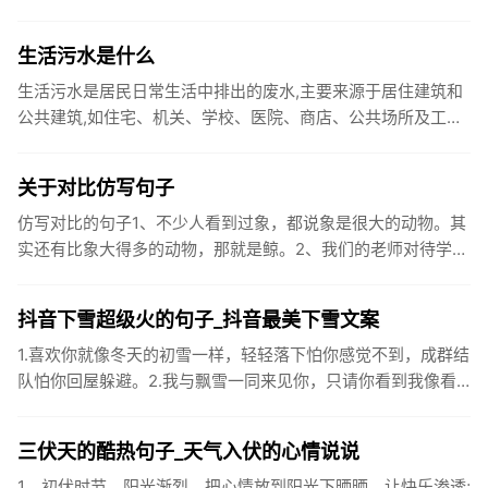
你国庆开怀，乐的合不拢嘴哦！2、张灯结彩喜气浓，欢天喜地
笑开颜;华...
生活污水是什么
生活污水是居民日常生活中排出的废水,主要来源于居住建筑和
公共建筑,如住宅、机关、学校、医院、商店、公共场所及工业
企业卫生间等。生活污水所含的污染物主要是有机物（如蛋白
质、碳水化...
关于对比仿写句子
仿写对比的句子1、不少人看到过象，都说象是很大的动物。其
实还有比象大得多的动物，那就是鲸。2、我们的老师对待学生
很温柔，对待学生的学习却很严厉。3、松鼠的叫声很响亮，比
黄鼠狼的...
抖音下雪超级火的句子_抖音最美下雪文案
1.喜欢你就像冬天的初雪一样，轻轻落下怕你感觉不到，成群结
队怕你回屋躲避。2.我与飘雪一同来见你，只请你看到我像看
到雪一样惊喜3.坐标武汉！今天也下了好大的雪！4.下雪的时
候你...
三伏天的酷热句子_天气入伏的心情说说
1、初伏时节，阳光渐烈，把心情放到阳光下晒晒，让快乐渗透;