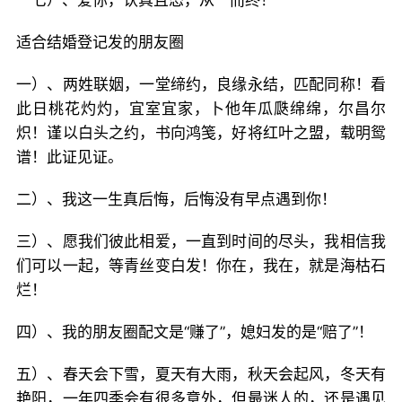
一七）、爱你，认真且怂，从一而终！
适合结婚登记发的朋友圈
一）、两姓联姻，一堂缔约，良缘永结，匹配同称！看
此日桃花灼灼，宜室宜家，卜他年瓜瓞绵绵，尔昌尔
炽！谨以白头之约，书向鸿笺，好将红叶之盟，载明鸳
谱！此证见证。
二）、我这一生真后悔，后悔没有早点遇到你！
三）、愿我们彼此相爱，一直到时间的尽头，我相信我
们可以一起，等青丝变白发！你在，我在，就是海枯石
烂！
四）、我的朋友圈配文是“赚了”，媳妇发的是“赔了”！
五）、春天会下雪，夏天有大雨，秋天会起风，冬天有
艳阳，一年四季会有很多意外，但最迷人的，还是遇见